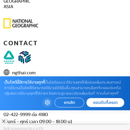
GEOGRAPHIC
ASIA
CONTACT
ngthai.com
เว็บไซต์นี้มีการใช้งานคุกกี้
บริษัท เอเอ็มอี อิมเมจิเนทีฟ จำกัด
เว็บไซต์ของเราใช้งานคุกกี้เพื่อช่วยเพิ่มประสบการณ์
การใช้งานเว็บไซต์ให้สามารถใช้งานได้ดียิ่งขึ้น คุณสามารถเลือกที่จะยอมรับหรือ
ในเครือ บริษัท อมรินทร์ คอร์เปอเรชั่นส์ จำกัด (มหาชน)
ปฏิเสธการใช้งานคุกกี้ได้ง่ายๆ โดยการดูรายละเอียดเพิ่มเติมที่ “การตั้งค่าคุกกี้”
02 422 9999 ต่อ 4220
ยกเลิก
ยอมรับทั้งหมด
ติดต่อแจ้งปัญหาหรือร้องเรียน
02-422-9999 ต่อ 4180
(จันทร์ - ศุกร์ เวลา 09.00 - 18.00 น)
bdcx@amarin.co.th