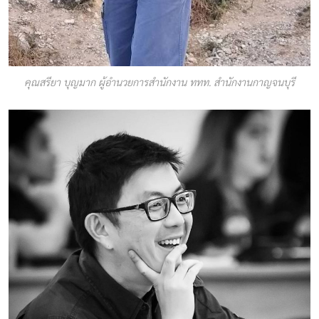
คุณสรียา บุญมาก ผู้อำนวยการสำนักงาน ททท. สำนักงานกาญจนบุรี