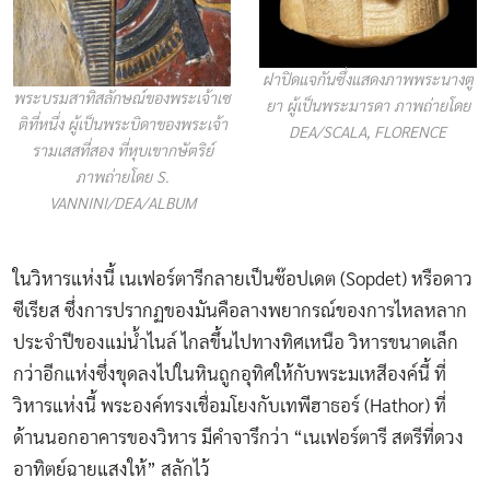
ฝาปิดแจกันซึ่งแสดงภาพพระนางตู
พระบรมสาทิสลักษณ์ของพระเจ้าเซ
ยา ผู้เป็นพระมารดา ภาพถ่ายโดย
ติที่หนึ่ง ผู้เป็นพระบิดาของพระเจ้า
DEA/SCALA, FLORENCE
รามเสสที่สอง ที่หุบเขากษัตริย์
ภาพถ่ายโดย S.
VANNINI/DEA/ALBUM
ในวิหารแห่งนี้ เนเฟอร์ตารีกลายเป็นซ๊อปเดต (Sopdet) หรือดาว
ซีเรียส ซึ่งการปรากฏของมันคือลางพยากรณ์ของการไหลหลาก
ประจำปีของแม่น้ำไนล์ ไกลขึ้นไปทางทิศเหนือ วิหารขนาดเล็ก
กว่าอีกแห่งซึ่งขุดลงไปในหินถูกอุทิศให้กับพระมเหสีองค์นี้ ที่
วิหารแห่งนี้ พระองค์ทรงเชื่อมโยงกับเทพีฮาธอร์ (Hathor) ที่
ด้านนอกอาคารของวิหาร มีคำจารึกว่า “เนเฟอร์ตารี สตรีที่ดวง
อาทิตย์ฉายแสงให้” สลักไว้