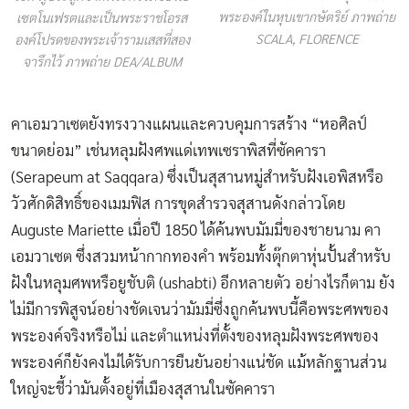
พระองค์ในหุบเขากษัตริย์ ภาพถ่าย
เซตโนเฟรตและเป็นพระราชโอรส
SCALA, FLORENCE
องค์โปรดของพระเจ้ารามเสสที่สอง
จารึกไว้ ภาพถ่าย DEA/ALBUM
คาเอมวาเซตยังทรงวางแผนและควบคุมการสร้าง “หอศิลป์
ขนาดย่อม” เช่นหลุมฝังศพแด่เทพเซราพิสที่ซัคคารา
(Serapeum at Saqqara) ซึ่งเป็นสุสานหมู่สำหรับฝังเอพิสหรือ
วัวศักดิสิทธิ์ของเมมฟิส การขุดสำรวจสุสานดังกล่าวโดย
Auguste Mariette เมื่อปี 1850 ได้ค้นพบมัมมี่ของชายนาม คา
เอมวาเซต ซึ่งสวมหน้ากากทองคำ พร้อมทั้งตุ๊กตาหุ่นปั้นสำหรับ
ฝังในหลุมศพหรือยูชับติ (ushabti) อีกหลายตัว อย่างไรก็ตาม ยัง
ไม่มีการพิสูจน์อย่างชัดเจนว่ามัมมี่ซึ่งถูกค้นพบนี้คือพระศพของ
พระองค์จริงหรือไม่ และตำแหน่งที่ตั้งของหลุมฝังพระศพของ
พระองค์ก็ยังคงไม่ได้รับการยืนยันอย่างแน่ชัด แม้หลักฐานส่วน
ใหญ่จะชี้ว่ามันตั้งอยู่ที่เมืองสุสานในซัคคารา