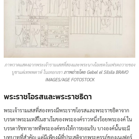
ภาพวาดแสดงฉากพระเจ้ารามเสสที่สองและพระนางไอเซตโนเฟรตถวายของ
บูชาแด่เทพพตาห์ ในเทอกเขา
ภาพถ่ายโดย Gebel el Silsila BRAVO
IMAGES/AGE FOTOSTOCK
พระราชโอรสและพระราชธิดา
พระเจ้ารามเสสที่สองทรงมีพระราชโอรสและพระราชธิดาจาก
บรรดาพระมเหสีในฮาเร็มของพระองค์ราวหนึ่งร้อยพระองค์ ใน
บรรดารัชทายาทที่พระองค์ทรงให้การยอมรับ บางองค์นั้นจะมี
บทบาทที่สำคัญ แต่มีเพียงผู้ที่ประสูติจากพระครรภ์ของเนเฟอร์