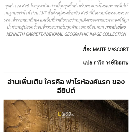
ขุดสำรวจ KV8 โดยคูหาดังกล่าวนี้ถูกขุดขึ้นสำหรับพระองค์โดยเฉพาะเพื่อให้
สมฐานะฟาโรห์ ส่วน KV7 ซึ่งตั้งอยู่ตรงข้ามกับ KV5 นี่คือหลุมฝังพระศพของ
พระเจ้ารามเสสที่สอง แต่เป็นที่น่าเสียดายว่าหลุมฝังพระศพของพระองค์นี้ถูก
น้ำท่วมอยู่บ่อยครั้งจนข้าวของภายในถูกทำลายจนเกือบหมด
ภาพถ่ายโดย
KENNETH GARRETT/NATIONAL GEOGRAPHIC IMAGE COLLECTION
เรื่อง MAITE MASCORT
แปล ภาวิต วงษ์นิมมาน
อ่านเพิ่มเติม
ใครคือ ฟาโรห์องค์แรก ของ
อียิปต์