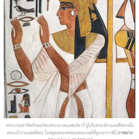
พระบรมสาทิสลักษณ์ของพระนางเนเฟอร์ตารี ผู้เป็นพระอัครมเหสีหลวงใน
พระเจ้ารามเสสที่สอง ในหลุมพระศพของพระองค์ที่หุบเขาราชินี
ภาพถ่าย