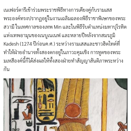
เนเฟอร์ตารีเข้าร่วมพระราชพิธีทางการเคียงคู่กับรามเสส
พระองค์ทรงปรากฏอยู่ในงานเฉลิมฉลองพิธีราชาพิเษกของพระ
สวามี ในเทศกาลของเทพ Min และในพิธีรับตำแหน่งมหาปุโรหิต
แห่งเทพอามุนของเนบูเนเนฟ และหลายปีหลังจากสมรภูมิ
Kadesh (1274 ปีก่อนค.ศ.) ระหว่างรามเสสและชาวฮิตไทต์ที่
ทำให้ฝ่ายอำนาจทั้งสองตกอยู่ในภาวะคุมเชิง การทูตของพระ
มเหสีองค์นี้ก็ได้ส่งผลให้ทั้งสองฝ่ายทำสัญญาสันติภาพระหว่าง
กัน