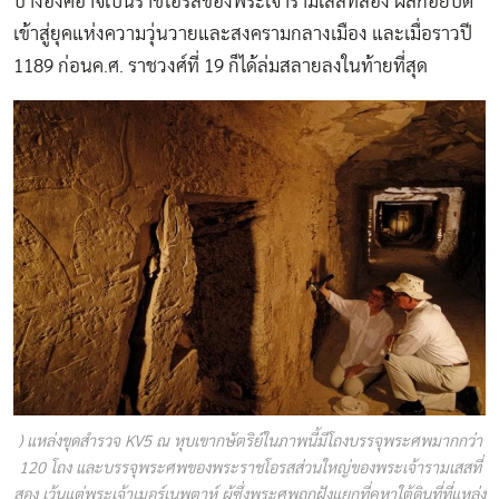
บางองค์อาจเป็นราชโอรสของพระเจ้ารามเสสที่สอง ผลักอียิปต์
เข้าสู่ยุคแห่งความวุ่นวายและสงครามกลางเมือง และเมื่อราวปี
1189 ก่อนค.ศ. ราชวงศ์ที่ 19 ก็ได้ล่มสลายลงในท้ายที่สุด
) แหล่งขุดสำรวจ KV5 ณ หุบเขากษัตริย์ในภาพนี้มีโถงบรรจุพระศพมากกว่า
120 โถง และบรรจุพระศพของพระราชโอรสส่วนใหญ่ของพระเจ้ารามเสสที่
สอง เว้นแต่พระเจ้าเมอร์เนพตาห์ ผู้ซึ่งพระศพถูกฝังแยกที่คูหาใต้ดินที่ที่แหล่ง