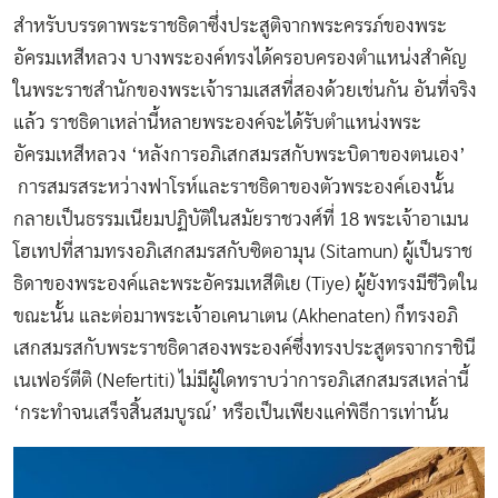
สำหรับบรรดาพระราชธิดาซึ่งประสูติจากพระครรภ์ของพระ
อัครมเหสีหลวง บางพระองค์ทรงได้ครอบครองตำแหน่งสำคัญ
ในพระราชสำนักของพระเจ้ารามเสสที่สองด้วยเช่นกัน อันที่จริง
แล้ว ราชธิดาเหล่านี้หลายพระองค์จะได้รับตำแหน่งพระ
อัครมเหสีหลวง ‘หลังการอภิเสกสมรสกับพระบิดาของตนเอง’
การสมรสระหว่างฟาโรห์และราชธิดาของตัวพระองค์เองนั้น
กลายเป็นธรรมเนียมปฏิบัติในสมัยราชวงศ์ที่ 18 พระเจ้าอาเมน
โฮเทปที่สามทรงอภิเสกสมรสกับซิตอามุน (Sitamun) ผู้เป็นราช
ธิดาของพระองค์และพระอัครมเหสีติเย (Tiye) ผู้ยังทรงมีชีวิตใน
ขณะนั้น และต่อมาพระเจ้าอเคนาเตน (Akhenaten) ก็ทรงอภิ
เสกสมรสกับพระราชธิดาสองพระองค์ซึ่งทรงประสูตรจากราชินี
เนเฟอร์ตีติ (Nefertiti) ไม่มีผู้ใดทราบว่าการอภิเสกสมรสเหล่านี้
‘กระทำจนเสร็จสิ้นสมบูรณ์’ หรือเป็นเพียงแค่พิธีการเท่านั้น