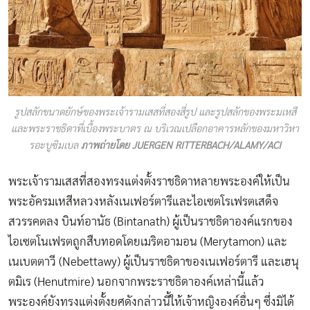
รูปสลักขนาดยักษ์ของพระเจ้ารามเสสที่สองสี่รูป และรูปสลักของพระมเหสี
และพระราชธิดาที่เบื้องพระบาตร ณ บริเวณเปลือกอาคารหลักของมหาวิหา
รอะบูซิมเบล
ภาพถ่ายโดย JUERGEN RITTERBACH/ALAMY/ACI
พระเจ้ารามเสสที่สองทรงแต่งตั้งราชธิดาหลายพระองค์ให้เป็น
พระอัครมเหสีหลวงหลังเนเฟอร์ตารีและไอเซตโรเฟรตเสด็จ
สวรรคตลง บินท์อานัธ (Bintanath) ผู้เป็นราชธิดาองค์แรกของ
ไอเซตโนเฟรตถูกสืบทอดโดยเมริตอามอน (Merytamon) และ
เนเบตตาวี (Nebettawy) ผู้เป็นราชธิดาของเนเฟอร์ตารี และเฮนุ
ตมิเร (Henutmire) นอกจากพระราชธิดาองค์เหล่านี้แล้ว
พระองค์ยังทรงแต่งตั้งยศดังกล่าวนี้ให้เจ้าหญิงองค์อื่นๆ ซึ่งมิได้