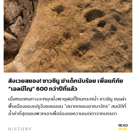
สังเวยสยอง! ชาวชิมู ฆ่าเด็กนับร้อย เพื่อแก้ภัย
“เอลนีโญ” 600 กว่าปีที่แล้ว
เมื่อหมดหนทางจะหยุดยั้งพายุฝนที่โหมกระหน่ำ ชาวชิมู ชนเผ่า
พื้นเมืองของเปรูจึงยอมมอบ “อนาคตของอาณาจักร” สมบัติที่
ล้ำค่าที่สุดของพวกเขาเพื่อร้องขอความเมตตาจากบรรดา
เทพเจ้า ชาวชิมู –…
READ
HISTORY
MORE