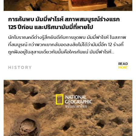
การค้นพบ มัมมี่ฟาโรห์ สภาพสมบูรณ์ร่างแรก
125 ปีก่อน และปริศนามัมมี่ที่หายไป
นักโบราณคดีต่างรู้สึกยินดีกับการขุดพบ มัมมี่ฟาโรห์ ในสภาพ
ที่สมบูรณ์ ทว่าพวกเขากลับอดสงสัยไม่ได้ว่ามัมมี่อีก 12 ร่างที่
ถูกฝังอยู่ในสุสานเดียวกันนั้นคือใครกันแน่ มัมมี่ฟาโรห์…
READ
HISTORY
MORE