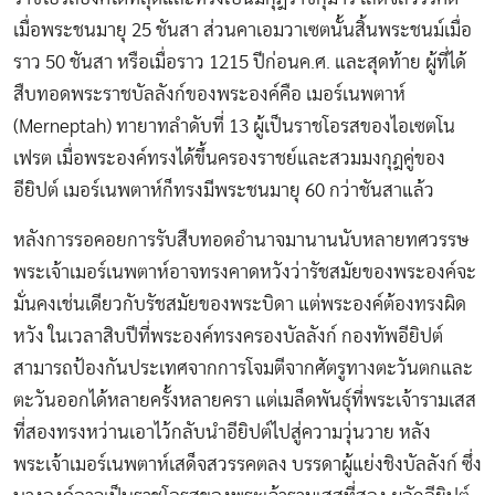
เมื่อพระชนมายุ 25 ชันสา ส่วนคาเอมวาเซตนั้นสิ้นพระชนม์เมื่อ
ราว 50 ชันสา หรือเมื่อราว 1215 ปีก่อนค.ศ. และสุดท้าย ผู้ที่ได้
สืบทอดพระราชบัลลังก์ของพระองค์คือ เมอร์เนพตาห์
(Merneptah) ทายาทลำดับที่ 13 ผู้เป็นราชโอรสของไอเซตโน
เฟรต เมื่อพระองค์ทรงได้ขึ้นครองราชย์และสวมมงกุฎคู่ของ
อียิปต์ เมอร์เนพตาห์ก็ทรงมีพระชนมายุ 60 กว่าชันสาแล้ว
หลังการรอคอยการรับสืบทอดอำนาจมานานนับหลายทศวรรษ
พระเจ้าเมอร์เนพตาห์อาจทรงคาดหวังว่ารัชสมัยของพระองค์จะ
มั่นคงเช่นเดียวกับรัชสมัยของพระบิดา แต่พระองค์ต้องทรงผิด
หวัง ในเวลาสิบปีที่พระองค์ทรงครองบัลลังก์ กองทัพอียิปต์
สามารถป้องกันประเทศจากการโจมตีจากศัตรูทางตะวันตกและ
ตะวันออกได้หลายครั้งหลายครา แต่เมล็ดพันธุ์ที่พระเจ้ารามเสส
ที่สองทรงหว่านเอาไว้กลับนำอียิปต์ไปสู่ความวุ่นวาย หลัง
พระเจ้าเมอร์เนพตาห์เสด็จสวรรคตลง บรรดาผู้แย่งชิงบัลลังก์ ซึ่ง