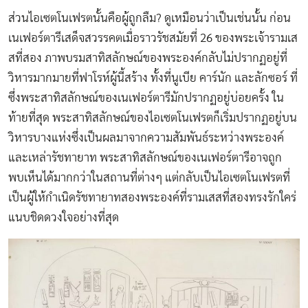
ส่วนไอเซตโนเฟรตนั้นคือผู้ถูกลืม? ดูเหมือนว่าเป็นเช่นนั้น ก่อน
เนเฟอร์ตารีเสด็จสวรรคตเมื่อราวรัชสมัยที่ 26 ของพระเจ้ารามเส
สที่สอง ภาพบรมสาทิสลักษณ์ของพระองค์กลับไม่ปรากฏอยู่ที่
วิหารมากมายที่ฟาโรห์ผู้นี้สร้าง ทั้งที่นูเบีย คาร์นัก และลักซอร์ ที่
ซึ่งพระสาทิสลักษณ์ของเนเฟอร์ตารีมักปรากฏอยู่บ่อยครั้ง ใน
ท้ายที่สุด พระสาทิสลักษณ์ของไอเซตโนเฟรตก็เริ่มปรากฏอยู่บน
วิหารบางแห่งซึ่งเป็นผลมาจากความสัมพันธ์ระหว่างพระองค์
และเหล่ารัชทายาท พระสาทิสลักษณ์ของเนเฟอร์ตารีอาจถูก
พบเห็นได้มากกว่าในสถานที่ต่างๆ แต่กลับเป็นไอเซตโนเฟรตที่
เป็นผู้ให้กำเนิดรัชทายาทสองพระองค์ที่รามเสสที่สองทรงรักใคร่
แนบชิดดวงใจอย่างที่สุด