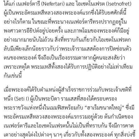
ได้แก่ เนเฟอร์ตารี (Nefertari) และ ไอเซตโนเฟรต (Isetnofret)
ผู้เป็นพระอัครมเหสีหลวงสองพระองค์แรกซึ่งได้รับยศศักดิ์นี้
อย่างไรก็ตาม ในขณะที่พระนางเนเฟอร์ตารีทรงปรากฏอยู่ใน
พงศาวดารอียิปต์อยู่บ่อยครั้ง และภาพโฉมของพระองค์ก็มีอยู่
อย่างมากมายนับไม่ถ้วน สิ่งที่ทราบกันเกี่ยวกับไอเซตโนเฟรตก
ลับมีเพียงเล็กน้อยราวกับว่าพระเจ้ารามเสสต้องการปิดซ่อนตัว
ตนของพระองค์ จึงถือเป็นเรื่องธรรมดาหากผู้คนจะสงสัยว่า
เพราะเหตุใด พระมเหสีทั้งสองได้รับการปฏิบัติอย่างไม่เท่าเทียม
กันเช่นนี้
เมื่อพระองค์ได้รับตำแหน่งผู้สำเร็จราชการร่วมกับพระเจ้าเซติที่
หนึ่ง (Seti I) ผู้เป็นพระบิดา รามเสสที่สองได้ครอบครอง
พระราชวังแห่งหนึ่งในเมมฟิสพร้อมกับ “ฮาเร็มขนาดใหญ่” ซึ่งมี
พระอัครมเหสีหลวงสองพระองค์แรกรวมอยู่ด้วย ต้นกำเนิดของ
เนเฟอร์ตารีและไอเซตโนเฟรตนั้นไม่เป็นที่ทราบกัน จึงมีการคาด
เดาอย่างสุดโต่งไปต่างๆ นาๆ เกี่ยวกับทั้งสองพระองค์ ทุกสิ่งบ่งชี้