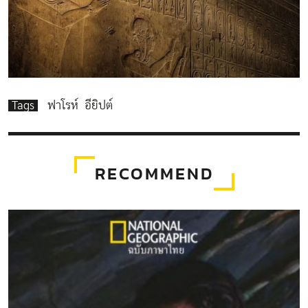
Tags
ฟาโรห์
อียิปต์
RECOMMEND