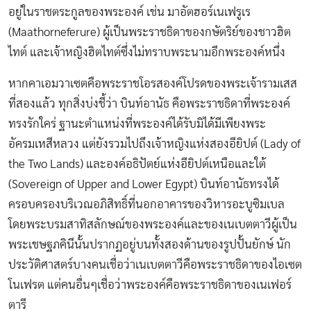
อยู่ในราชตระกูลของพระองค์ เช่น มาอัตฮอร์เนเฟรูเร
(Maathorneferure) ผู้เป็นพระราชธิดาของกษัตริย์ของชาวฮิต
ไทต์ และเจ้าหญิงฮิตไทต์ซึ่งไม่ทราบพระนามอีกพระองค์หนึ่ง
หากคาเอมวาเซตคือพระราชโอรสองค์โปรดของพระเจ้ารามเสส
ที่สองแล้ว ทุกสิ่งบ่งชี้ว่า บินท์อานัธ คือพระราชธิดาที่พระองค์
ทรงรักใคร่ ฐานะตำแหน่งที่พระองค์ได้รับมิได้มีเพียงพระ
อัครมเหสีหลวง แต่ยังรวมไปถึงเจ้าหญิงแห่งสองอียิปต์ (Lady of
the Two Lands) และองค์อธิปัตย์แห่งอียิปต์เหนือและใต้
(Sovereign of Upper and Lower Egypt) บินท์อานัธทรงได้
ครอบครองบริเวณอภิสิทธิ์ที่นอกอาคารของวิหารอะบูซิมเบล
โดยพระบรมสาทิสลักษณ์ของพระองค์และของเนเบตตาวีผู้เป็น
พระเชษฐภคินีนั้นปรากฏอยู่บนทั้งสองด้านของรูปปั้นยักษ์ นัก
ประวัติศาสตร์บางคนเชื่อว่าเนเบตตาวีคือพระราชธิดาของไอเซต
โนเฟรต แต่คนอื่นๆเชื่อว่าพระองค์คือพระราชธิดาของเนเฟอร์
ตารี