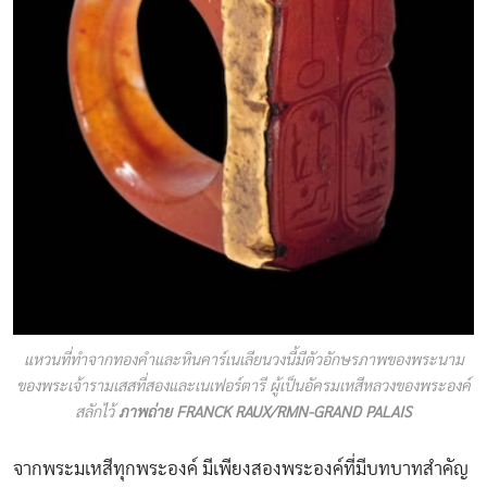
แหวนที่ทำจากทองคำและหินคาร์เนเลียนวงนี้มีตัวอักษรภาพของพระนาม
ของพระเจ้ารามเสสที่สองและเนเฟอร์ตารี ผู้เป็นอัครมเหสีหลวงของพระองค์
สลักไว้
ภาพถ่าย FRANCK RAUX/RMN-GRAND PALAIS
จากพระมเหสีทุกพระองค์ มีเพียงสองพระองค์ที่มีบทบาทสำคัญ