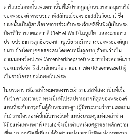
ตารีและไอเซตโนเฟรตเท่านั้นที่ได้ปรากฏอยู่บนบรรดาอนุสาวรีย์
ของพระองค์ พระบรมสาทิสลักษณ์ของรามเสสในวัยเยาว์ ซึ่ง
ขณะนั้นเป็นผู้สำเร็จราชการร่วมกับพระเจ้าเซติที่หนึ่งผู้เป็นพระ
บิดาที่วิหารเบตเอลวาลี (Beit el Wali) ในนูเบีย แสดงฉากการ
ปราบปรามการลุกฮือของชาวนูเบีย รถม้าหลวงของพระองค์ถูก
ขนาบข้างโดยบุคคลสองคน โดยคนหนึ่งถูกระบุตัวตนว่าเป็น
อาเมนเฮอร์เคปเชฟ (Amenherkhepshef) พระราชโอรสองค์แรก
ของเนเฟอร์ตารี ส่วนอีกคนคือ คาเอมวาเซต (Khaemwaset) ผู้
เป็นราชโอรสของไอเซตโนเฟรต
ในบรรดาราชโอรสทั้งหมดของพระเจ้ารามเสสที่สอง เป็นที่เชื่อ
กันว่า คาเอมวาเซต ทรงเป็นที่โปรดปรานมากที่สุดของพระองค์
แทนที่จะจับอาวุธขึ้นสู้กับพระเชษฐา (ผู้มีพระนามว่ารามเสสเช่น
กัน) ราชโอรสองค์นี้กลับทรงรับตำแหน่งบรมครูแห่งเหล่าช่าง
ฝีมือแห่งเทพพตาห์ (Ptah) ซึ่งเป็นตำแหน่งยศฐาของหลักความ
เชื่อแบบเมมฟิสที่เทียบได้กับตำแหน่งมหาปุโรหิตแห่งเทพอามุน