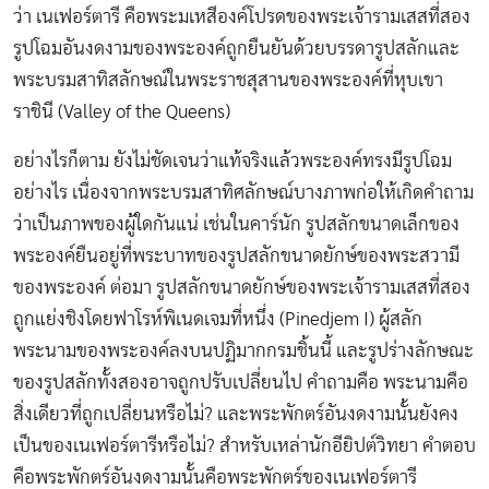
ว่า เนเฟอร์ตารี คือพระมเหสีองค์โปรดของพระเจ้ารามเสสที่สอง
รูปโฉมอันงดงามของพระองค์ถูกยืนยันด้วยบรรดารูปสลักและ
พระบรมสาทิสลักษณ์ในพระราชสุสานของพระองค์ที่หุบเขา
ราชินี (Valley of the Queens)
อย่างไรก็ตาม ยังไม่ชัดเจนว่าแท้จริงแล้วพระองค์ทรงมีรูปโฉม
อย่างไร เนื่องจากพระบรมสาทิศลักษณ์บางภาพก่อให้เกิดคำถาม
ว่าเป็นภาพของผู้ใดกันแน่ เช่นในคาร์นัก รูปสลักขนาดเล็กของ
พระองค์ยืนอยู่ที่พระบาทของรูปสลักขนาดยักษ์ของพระสวามี
ของพระองค์ ต่อมา รูปสลักขนาดยักษ์ของพระเจ้ารามเสสที่สอง
ถูกแย่งชิงโดยฟาโรห์พิเนดเจมที่หนึ่ง (Pinedjem I) ผู้สลัก
พระนามของพระองค์ลงบนปฏิมากกรมชิ้นนี้ และรูปร่างลักษณะ
ของรูปสลักทั้งสองอาจถูกปรับเปลี่ยนไป คำถามคือ พระนามคือ
สิ่งเดียวที่ถูกเปลี่ยนหรือไม่? และพระพักตร์อันงดงามนั้นยังคง
เป็นของเนเฟอร์ตารีหรือไม่? สำหรับเหล่านักอียิปต์วิทยา คำตอบ
คือพระพักตร์อันงดงามนั้นคือพระพักตร์ของเนเฟอร์ตารี