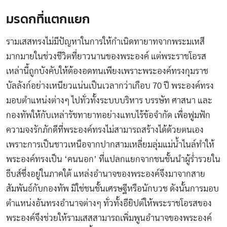
มรดกที่แตกแยก
รามเสสทรงไม่มีปัญหาในการให้กำเนิดทายาทจากพระมเหสี
มากมายในช่วงชีวิตที่ยาวนานของพระองค์ แต่พระราชโอรส
เหล่านี้ถูกบังคับให้ต้องอดทนเพียงเพราะพระองค์ทรงกุมราช
บัลลังก์อย่างเหนียวแน่นเป็นเวลากว่าเกือบ 70 ปี พระองค์ทรง
มอบตำแหน่งต่างๆ ไปทั่วทั้งระบบบริหาร บรรษัท ศาสนา และ
กองทัพให้กับเหล่ารัชทายาทอย่างแทบไร้ข้อจำกัด เพื่อฟูมฟัก
ความจงรักภักดีที่พระองค์ทรงไม่สามารถสร้างได้ด้วยตนเอง
เพราะการเป็นชาวเหนือจากปากสามเหลี่ยมลุ่มแม่น้ำไนล์ทำให้
พระองค์ทรงเป็น ‘คนนอก’ ที่แปลกแยกจากชนชั้นนำผู้ร่ำรวยใน
ธีบส์ซึ่งอยู่ในภาคใต้ แหล่งอำนาจของพระองค์จึงมาจากสาย
สัมพันธ์กับกองทัพ มิใช่ชนชั้นเศรษฐีหรือนักบวช ดังนั้นการมอบ
ตำแหน่งอันทรงอำนาจต่างๆ ทั่วทั้งอียิปต์ให้พระราชโอรสของ
พระองค์จึงช่วยให้รามเสสสามารถเพิ่มพูนอำนาจของพระองค์