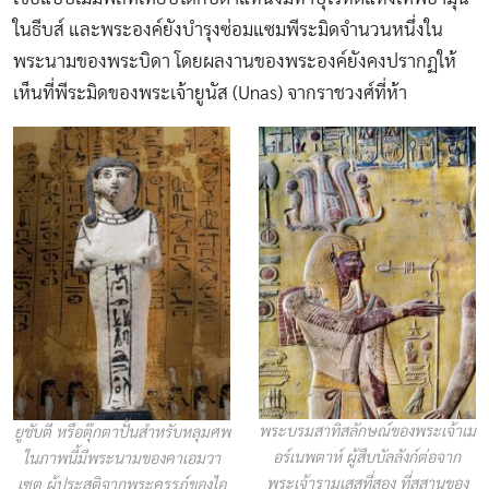
ในธีบส์ และพระองค์ยังบำรุงซ่อมแซมพีระมิดจำนวนหนึ่งใน
พระนามของพระบิดา โดยผลงานของพระองค์ยังคงปรากฏให้
เห็นที่พีระมิดของพระเจ้ายูนัส (Unas) จากราชวงศ์ที่ห้า
พระบรมสาทิสลักษณ์ของพระเจ้าเม
ยูชับตี หรือตุ๊กตาปั้นสำหรับหลุมศพ
อร์เนพตาห์ ผู้สืบบัลลังก์ต่อจาก
ในภาพนี้มีพระนามของคาเอมวา
พระเจ้ารามเสสที่สอง ที่สุสานของ
เซต ผู้ประสูติจากพระครรภ์ของไอ