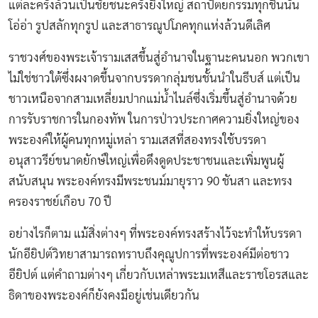
แต่ละครั้งล้วนเป็นชัยชนะครั้งยิ่งใหญ่ สถาปัตยกรรมทุกชิ้นนั้น
โอ่อ่า รูปสลักทุกรูป และสาธารณูปโภคทุกแห่งล้วนดีเลิศ
ราชวงศ์ของพระเจ้ารามเสสขึ้นสู่อำนาจในฐานะคนนอก พวกเขา
ไม่ใช่ชาวใต้ซึ่งผงาดขึ้นจากบรรดากลุ่มชนชั้นนำในธีบส์ แต่เป็น
ชาวเหนือจากสามเหลี่ยมปากแม่น้ำไนล์ซึ่งเริ่มขึ้นสู่อำนาจด้วย
การรับราชการในกองทัพ ในการป่าวประกาศความยิ่งใหญ่ของ
พระองค์ให้ผู้คนทุกหมู่เหล่า รามเสสที่สองทรงใช้บรรดา
อนุสาวรีย์ขนาดยักษ์ใหญ่เพื่อดึงดูดประชาชนและเพิ่มพูนผู้
สนับสนุน พระองค์ทรงมีพระชนม์มายุราว 90 ชันสา และทรง
ครองราชย์เกือบ 70 ปี
อย่างไรก็ตาม แม้สิ่งต่างๆ ที่พระองค์ทรงสร้างไว้จะทำให้บรรดา
นักอียิปต์วิทยาสามารถทราบถึงคุณูปการที่พระองค์มีต่อชาว
อียิปต์ แต่คำถามต่างๆ เกี่ยวกับเหล่าพระมเหสีและราชโอรสและ
ธิดาของพระองค์ก็ยังคงมีอยู่เช่นเดียวกัน