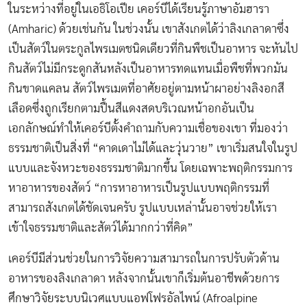
ในระหว่างที่อยู่ในเอธิโอเปีย เคอร์บีได้เรียนรู้ภาษาอัมฮารา
(Amharic) ด้วยเช่นกัน ในช่วงนั้น เขาสังเกตได้ว่าลิงเกลาดาซึ่ง
เป็นสัตว์ในตระกูลไพรเมตชนิดเดียวที่กินพืชเป็นอาหาร จะหันไป
กินสัตว์ไม่มีกระดูกสันหลังเป็นอาหารทดแทนเมื่อพืชที่พวกมัน
กินขาดแคลน สัตว์ไพรเมตที่อาศัยอยู่ตามหน้าผาอย่างลิงอกสี
เลือดซึ่งถูกเรียกตามปื้นสีแดงสดบริเวณหน้าอกอันเป็น
เอกลักษณ์ทำให้เคอร์บีตั้งคำถามกับความเชื่อของเขา ที่มองว่า
ธรรมชาติเป็นสิ่งที่ “คาดเดาไม่ได้และวุ่นวาย” เขาเริ่มสนใจในรูป
แบบและจังหวะของธรรมชาติมากขึ้น โดยเฉพาะพฤติกรรมการ
หาอาหารของสัตว์ “การหาอาหารเป็นรูปแบบพฤติกรรมที่
สามารถสังเกตได้ชัดเจนครับ รูปแบบเหล่านั้นอาจช่วยให้เรา
เข้าใจธรรมชาติและสัตว์ได้มากกว่าที่คิด”
เคอร์บีมีส่วนช่วยในการวิจัยความสามารถในการปรับตัวด้าน
อาหารของลิงเกลาดา หลังจากนั้นเขาก็เริ่มต้นอาชีพด้วยการ
ศึกษาวิจัยระบบนิเวศแบบแอฟโฟรอัลไพน์ (Afroalpine