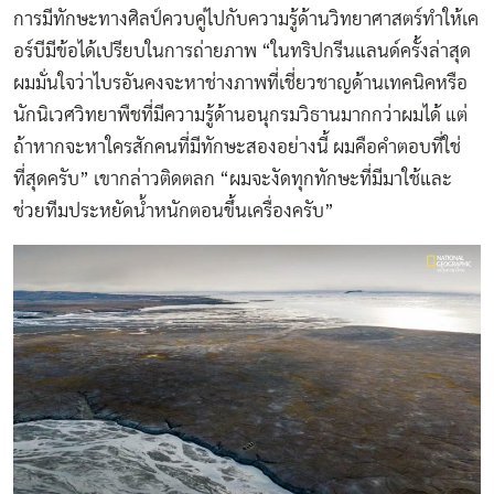
การมีทักษะทางศิลป์ควบคู่ไปกับความรู้ด้านวิทยาศาสตร์ทำให้เค
อร์บีมีข้อได้เปรียบในการถ่ายภาพ “ในทริปกรีนแลนด์ครั้งล่าสุด
ผมมั่นใจว่าไบรอันคงจะหาช่างภาพที่เชี่ยวชาญด้านเทคนิคหรือ
นักนิเวศวิทยาพืชที่มีความรู้ด้านอนุกรมวิธานมากกว่าผมได้ แต่
ถ้าหากจะหาใครสักคนที่มีทักษะสองอย่างนี้ ผมคือคำตอบที่ใช่
ที่สุดครับ” เขากล่าวติดตลก “ผมจะงัดทุกทักษะที่มีมาใช้และ
ช่วยทีมประหยัดน้ำหนักตอนขึ้นเครื่องครับ”