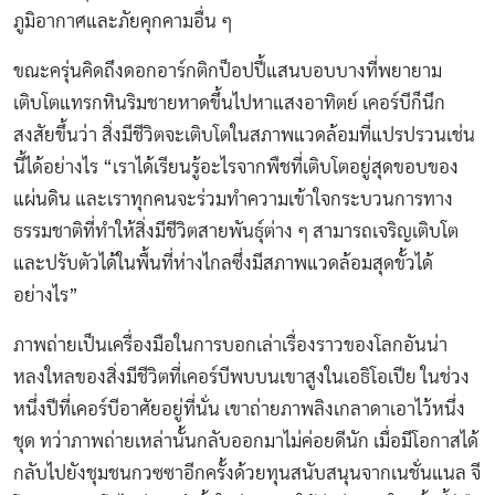
ภูมิอากาศและภัยคุกคามอื่น ๆ
ขณะครุ่นคิดถึงดอกอาร์กติกป็อปปี้แสนบอบบางที่พยายาม
เติบโตแทรกหินริมชายหาดขึ้นไปหาแสงอาทิตย์ เคอร์บีก็นึก
สงสัยขึ้นว่า สิ่งมีชีวิตจะเติบโตในสภาพแวดล้อมที่แปรปรวนเช่น
นี้ได้อย่างไร “เราได้เรียนรู้อะไรจากพืชที่เติบโตอยู่สุดขอบของ
แผ่นดิน และเราทุกคนจะร่วมทำความเข้าใจกระบวนการทาง
ธรรมชาติที่ทำให้สิ่งมีชีวิตสายพันธุ์ต่าง ๆ สามารถเจริญเติบโต
และปรับตัวได้ในพื้นที่ห่างไกลซึ่งมีสภาพแวดล้อมสุดขั้วได้
อย่างไร”
ภาพถ่ายเป็นเครื่องมือในการบอกเล่าเรื่องราวของโลกอันน่า
หลงใหลของสิ่งมีชีวิตที่เคอร์บีพบบนเขาสูงในเอธิโอเปีย ในช่วง
หนึ่งปีที่เคอร์บีอาศัยอยู่ที่นั่น เขาถ่ายภาพลิงเกลาดาเอาไว้หนึ่ง
ชุด ทว่าภาพถ่ายเหล่านั้นกลับออกมาไม่ค่อยดีนัก เมื่อมีโอกาสได้
กลับไปยังชุมชนกวซซาอีกครั้งด้วยทุนสนับสนุนจากเนชั่นแนล จี