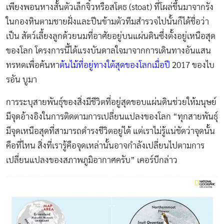
เพียงพอนหางสั้นตัวเล็กจิ๋วหรือสโตธ (stoat) ที่โผล่ขึ้นมาจากรัง
ในกองหินตามชายฝั่งและปีนข้ามตัวทีมสำรวจไปนั้นก็ได้ชื่อว่า
เป็น สัตว์เลี้ยงลูกด้วยนมที่อาศัยอยู่บนแผ่นดินซึ่งตั้งอยู่เหนือสุด
ของโลก โครงการนี้ได้แรงบันดาลใจมาจากการเดินทางอันแสน
ทรหดเพื่อค้นหา
ต้นไม้ที่อยู่ทางใต้สุดของโลก
เมื่อปี
2
017 ของไบ
รอัน บูมา
การระบุสายพันธุ์ของสิ่งมีชีวิตที่อยู่สุดขอบแผ่นดินช่วยให้มนุษย์
มีจุดอ้างอิงในการติดตามการเปลี่ยนแปลงของโลก “ทุกสายพันธุ์
มีจุดเหนือสุดที่สามารถดำรงชีวิตอยู่ได้ แต่เราไม่รู้แน่ชัดว่าจุดนั้น
คือที่ไหน สิ่งที่เรารู้คือจุดเหล่านั้นอาจกำลังเปลี่ยนไปตามการ
เปลี่ยนแปลงของสภาพภูมิอากาศครับ” เคอร์บีกล่าว