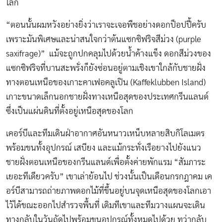
โลก
“ตอนนั้นผมหวังอย่างยิ่งว่าเราจะเจอพืชอย่างดอกป็อปปี้ครับ
เพราะมันพิเศษและน่าสนใจกว่าต้นแซกซิฟริจสีม่วง (purple
saxifrage)” แม้จะถูกปกคลุมไปด้วยน้ำค้างแข็ง ดอกสีม่วงของ
แซกซิฟริจที่บานสะพรั่งก็ยังซ่อนอยู่ตามเชิงเขาใกล้กับชายฝั่ง
ทางตอนเหนือของเกาะคาเฟอคลูเปิน (Kaffeklubben Island)
เกาะขนาดเล็กนอกชายฝั่งทางเหนือสุดของประเทศกรีนแลนด์
ซึ่งเป็นแผ่นดินที่ตั้งอยู่เหนือสุดของโลก
เคอร์บีและทีมเดินฝ่าอากาศอันหนาวเหน็บหลายสิบกิโลเมตร
พร้อมขนทั้งอุปกรณ์ เสบียง และแม้กระทั่งเรือยางไปยังแนว
ชายฝั่งตอนเหนือของกรีนแลนด์เพื่อตั้งค่ายพักแรม “สัมภาระ
เยอะทีเดียวครับ” เขาเล่าย้อนไป ช่วงนั้นเป็นเดือนกรกฎาคม เค
อร์บีสามารถถ่ายภาพดอกไม้ที่ขึ้นอยู่บนจุดเหนือสุดของโลกเอา
ไว้ได้ขณะออกไปสำรวจพื้นที่ เดิมทีเขาและทีมวางแผนจะเดิน
ทางกลับในวันถัดไปพร้อมขนอุปกรณ์ทั้งหมดไปด้วย ทว่ากลับ