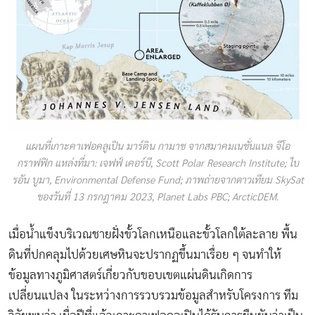
แผนที่เกาะคาเฟอคลูเปิน มาร์ติน กามาช จากสมาคมเนชั่นแนล จีโอ
กราฟฟิก แหล่งที่มา: เจฟฟ์ เคอร์บี, Scott Polar Research Institute; ไบ
รอัน บูมา, Environmental Defense Fund; ภาพถ่ายจากดาวเทียม SkySat
ของวันที่ 13 กรกฎาคม 2023, Planet Labs PBC; ArcticDEM.
เมื่อน้ำแข็งบริเวณชายฝั่งขั้วโลกเหนือและขั้วโลกใต้ละลาย พื้น
ดินที่ปกคลุมไปด้วยเศษหินจะปรากฏขึ้นมาเรื่อย ๆ จนทำให้
ข้อมูลทางภูมิศาสตร์เกี่ยวกับขอบเขตแผ่นดินเกิดการ
เปลี่ยนแปลง ในระหว่างการรวบรวมข้อมูลสำหรับโครงการ ทีม