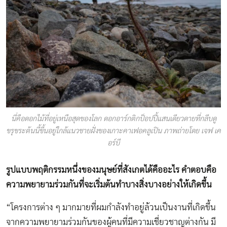
นี่คือดอกไม้ที่อยู่เหนือสุดของโลก ดอกอาร์กติกป็อปปี้แสนเดียวดายที่กลีบดู
ขรุขระต้นนี้ขึ้นอยู่ใกล้แนวชายฝั่งของเกาะคาเฟอคลูเปิน ภาพถ่ายโดย เจฟ เค
อร์บี
รูปแบบพฤติกรรมหนึ่งของมนุษย์ที่สังเกตได้คืออะไร คำตอบคือ
ความพยายามร่วมกันที่จะเริ่มต้นทำบางสิ่งบางอย่างให้เกิดขึ้น
“โครงการต่าง ๆ มากมายที่ผมกำลังทำอยู่ล้วนเป็นงานที่เกิดขึ้น
จากความพยายามร่วมกันของผู้คนที่มีความเชี่ยวชาญต่างกัน มี