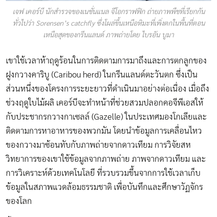
เจฟ เคอร์บี นักสำรวจของเนชั่นแนล จีโอกราฟฟิก ถ่ายภาพพืชที่เรียกกัน
ทั่วไปว่า Sorensen’s catchfly ซึ่งโผล่ขึ้นเหนือหิมะที่เพิ่งตกในพื้นที่ตอน
เหนือสุดของกรีนแลนด์ ภาพถ่ายโดย ไบรอัน บูมา
เขาใช้เวลาห้าฤดูร้อนในการติดตามการมาถึงและการตกลูกของ
ฝูงกวางคาริบู (Caribou herd) ในกรีนแลนด์ตะวันตก ซึ่งเป็น
ส่วนหนึ่งของโครงการระยะยาวที่ดำเนินมาอย่างต่อเนื่อง เมื่อถึง
ช่วงฤดูใบไม้ผลิ เคอร์บีจะทำหน้าที่ช่วยสวมปลอกคอจีพีเอสให้
กับประชากรกวางกาเซลล์ (Gazelle) ในประเทศมองโกเลียและ
ติดตามการหาอาหารของพวกมัน โดยนำข้อมูลการเคลื่อนไหว
ของกวางมาซ้อนทับกับภาพถ่ายจากดาวเทียม การวิจัยสห
วิทยาการของเขาใช้ข้อมูลจากภาพถ่าย ภาพจากดาวเทียม และ
การวิเคราะห์ด้วยเทคโนโลยี ที่รวบรวมขึ้นจากการใช้เวลาเก็บ
ข้อมูลในสภาพแวดล้อมธรรมชาติ เพื่อบันทึกและศึกษาวัฏจักร
ของโลก