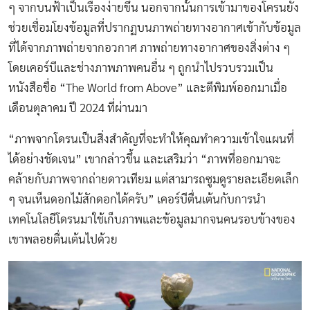
ๆ จากบนฟ้าเป็นเรื่องง่ายขึ้น นอกจากนั้นการเข้ามาของโครนยัง
ช่วยเชื่อมโยงข้อมูลที่ปรากฏบนภาพถ่ายทางอากาศเข้ากับข้อมูล
ที่ได้จากภาพถ่ายจากอวกาศ ภาพถ่ายทางอากาศของสิ่งต่าง ๆ
โดยเคอร์บีและช่างภาพภาพคนอื่น ๆ ถูกนำไปรวบรวมเป็น
หนังสือชื่อ “The World from Above” และตีพิมพ์ออกมาเมื่อ
เดือนตุลาคม ปี 2024 ที่ผ่านมา
“ภาพจากโดรนเป็นสิ่งสำคัญที่จะทำให้คุณทำความเข้าใจแผนที่
ได้อย่างชัดเจน” เขากล่าวขึ้น และเสริมว่า “ภาพที่ออกมาจะ
คล้ายกับภาพจากถ่ายดาวเทียม แต่สามารถซูมดูรายละเอียดเล็ก
ๆ จนเห็นดอกไม้สักดอกได้ครับ” เคอร์บีตื่นเต้นกับการนำ
เทคโนโลยีโดรนมาใช้เก็บภาพและข้อมูลมากจนคนรอบข้างของ
เขาพลอยตื่นเต้นไปด้วย