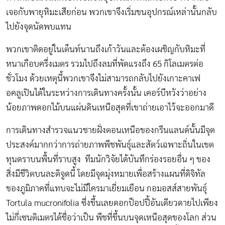
เจอกับพายุหิมะเสียก่อน พวกเขาจึงเริ่มขนอุปกรณ์เหล่านั้นกลับ
ไปยังจุดนัดพบแทน
พวกเขาติดอยู่ในเต็นท์นานถึงเก้าวันและต้องเผชิญกับหิมะที่
หนาเกือบครึ่งเมตร รวมไปถึงลมที่พัดแรงถึง 65 กิโลเมตรต่อ
ชั่วโมง ด้วยเหตุนี้พวกเขาจึงไม่สามารถกลับไปยังเกาะคาเฟ
อคลูเปินได้ในระหว่างการเดินทางครั้งนั้น เคอร์บีหวังว่าอย่าง
น้อยภาพดอกไม้บนแผ่นดินเหนือสุดที่เขาถ่ายเอาไว้จะออกมาดี
การเดินทางสำรวจแนวชายฝั่งตอนเหนือของกรีนแลนด์นั้นมีจุด
ประสงค์มากกว่าการถ่ายภาพพืชพันธุ์และสัตว์เฉพาะถิ่นในเขต
ทุนดราบนพื้นที่ราบสูง ทีมนักวิจัยได้บันทึกร่องรอยอื่น ๆ ของ
สิ่งมีชีวิตบนละติจูดนี้ โดยมีจุดมุ่งหมายเพื่อสร้างแผนที่ดิจิทัล
ของภูมิภาคที่แทบจะไม่มีใครมาเยี่ยมเยือน กอมอสส์สายพันธุ์
Tortula mucronifolia ซึ่งขึ้นเลยดอกป็อปปี้อันเดียวดายไปเพียง
ไม่กี่เซนติเมตรได้ชื่อว่าเป็น พืชที่ขึ้นบนจุดเหนือสุดของโลก ส่วน