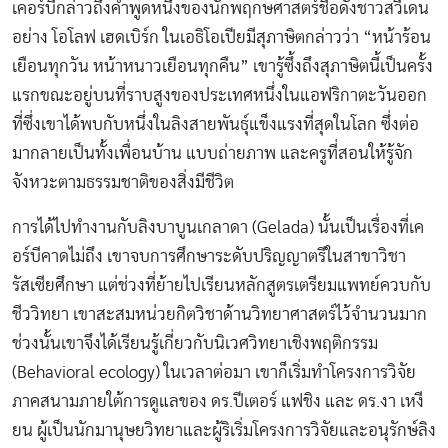
เคอร์บีกล่าวถึงคำพูดหนึ่งของนักพฤกษศาสตร์ชื่อดังชาวสวีเดน
อย่าง โอโลฟ เฮดเบิร์ก ในเอธิโอเปียมีสุภาษิตกล่าวว่า “หน้าร้อน
เยือนทุกวัน หน้าหนาวเยือนทุกคืน” เขารู้ซึ้งถึงสุภาษิตนี้เป็นครั้ง
แรกขณะอยู่บนที่ราบสูงของประเทศหนึ่งในแอฟริกาตะวันออก
ที่ซึ่งเขาได้พบกับหนึ่งในลิงสายพันธุ์แข็งแรงที่สุดในโลก ซึ่งต่อ
มากลายเป็นทั้งเพื่อนบ้าน แบบถ่ายภาพ และครูที่สอนให้รู้จัก
จังหวะตามธรรมชาติของสิ่งมีชีวิต
การได้ไปทำงานกับลิงบาบูนเกลาดา (Gelada) นั้นเป็นเรื่องที่เค
อร์บีคาดไม่ถึง เขาจบการศึกษาระดับปริญญาตรีในสาขาวิชา
รัสเซียศึกษา แต่ช่วงที่ย้ายไปเรียนหลักสูตรเตรียมแพทย์ควบกับ
ชีววิทยา เขาสะสมหน่วยกิตวิชาด้านวิทยาศาสตร์ไว้จำนวนมาก
ช่วงนั้นเขาจึงได้เรียนรู้เกี่ยวกับนิเวศวิทยาเชิงพฤติกรรม
(Behavioral ecology) ในเวลาต่อมา เขาก็เริ่มทำโครงการวิจัย
ภาคสนามภายใต้การดูแลของ ดร.ปีเตอร์ แฟชิง และ ดร.งา เหงี
ยน ผู้เป็นนักมานุษยวิทยาและผู้ริเริ่มโครงการวิจัยและอนุรักษ์ลิง