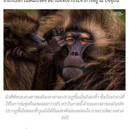
Institute) ในเคมบริดจ์ สถานที่ที่เขาประจำการอยู่ ณ ปัจจุบัน
ผิวสีพีชรอบดวงตาของลิงเกลาดาจะปรากฏขึ้นเมื่อมันยกคิ้ว ซึ่งเป็นท่าทางที่
ใช้ในการข่มขู่หรือแสดงออกว่ากลัว ทว่าในภาพนี้ ผิวรอบดวงตาของมันกลับ
ปรากฏขึ้นในขณะที่กรูมมิงให้กันและพักผ่อนหย่อนใจ ภาพถ่ายโดย เจฟ เค
อร์บี