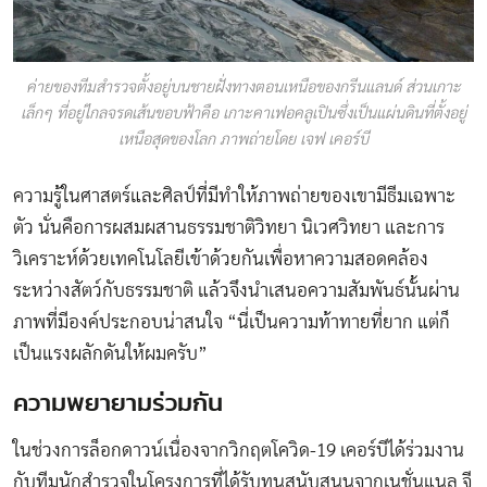
ค่ายของทีมสำรวจตั้งอยู่บนชายฝั่งทางตอนเหนือของกรีนแลนด์ ส่วนเกาะ
เล็กๆ ที่อยู่ไกลจรดเส้นขอบฟ้าคือ เกาะคาเฟอคลูเปินซึ่งเป็นแผ่นดินที่ตั้งอยู่
เหนือสุดของโลก ภาพถ่ายโดย เจฟ เคอร์บี
ความรู้ในศาสตร์และศิลป์ที่มีทำให้ภาพถ่ายของเขามีธีมเฉพาะ
ตัว นั่นคือการผสมผสานธรรมชาติวิทยา นิเวศวิทยา และการ
วิเคราะห์ด้วยเทคโนโลยีเข้าด้วยกันเพื่อหาความสอดคล้อง
ระหว่างสัตว์กับธรรมชาติ แล้วจึงนำเสนอความสัมพันธ์นั้นผ่าน
ภาพที่มีองค์ประกอบน่าสนใจ “นี่เป็นความท้าทายที่ยาก แต่ก็
เป็นแรงผลักดันให้ผมครับ”
ความพยายามร่วมกัน
ในช่วงการล็อกดาวน์เนื่องจากวิกฤตโควิด-19 เคอร์บีได้ร่วมงาน
กับทีมนักสำรวจในโครงการที่ได้รับทุนสนับสนุนจากเนชั่นแนล จี