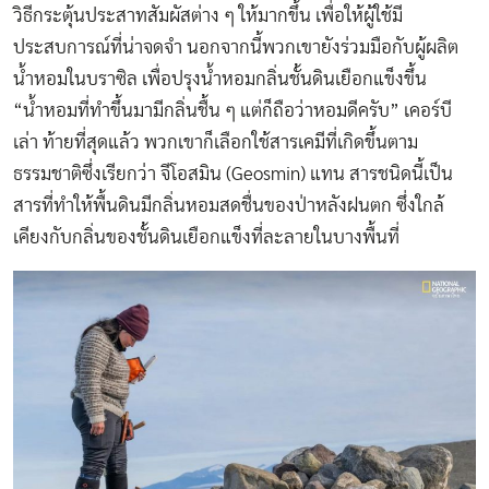
วิธีกระตุ้นประสาทสัมผัสต่าง ๆ ให้มากขึ้น เพื่อให้ผู้ใช้มี
ประสบการณ์ที่น่าจดจำ นอกจากนี้พวกเขายังร่วมมือกับผู้ผลิต
น้ำหอมในบราซิล เพื่อปรุงน้ำหอมกลิ่นชั้นดินเยือกแข็งขึ้น
“น้ำหอมที่ทำขึ้นมามีกลิ่นชื้น ๆ แต่ก็ถือว่าหอมดีครับ” เคอร์บี
เล่า ท้ายที่สุดแล้ว พวกเขาก็เลือกใช้สารเคมีที่เกิดขึ้นตาม
ธรรมชาติซึ่งเรียกว่า จีโอสมิน (Geosmin) แทน สารชนิดนี้เป็น
สารที่ทำให้พื้นดินมีกลิ่นหอมสดชื่นของป่าหลังฝนตก ซึ่งใกล้
เคียงกับกลิ่นของชั้นดินเยือกแข็งที่ละลายในบางพื้นที่