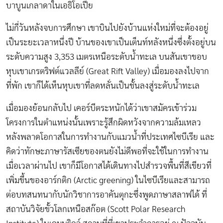
บาบูนเกลาดาในเอธิโอเปีย
ไม่กี่วันหลังจบการศึกษา เขาบินไปยังบ้านแห่งใหม่ที่จะต้องอยู่
เป็นระยะเวลาหนึ่งปี บ้านของเขาเป็นเต็นท์หลังหนึ่งซึ่งตั้งอยู่บน
ระดับความสูง 3,353 เมตรเหนือระดับน้ำทะเล บนสันเขาขอบ
หุบเขาเกรตริฟต์แวลลีย์ (Great Rift Valley) เมื่อมองลงไปจาก
ที่พัก เขาก็ได้เห็นหุบเขาที่ลดหลั่นเป็นชั้นลงสู่ระดับน้ำทะเล
เมื่อมองย้อนกลับไป เคอร์บีตระหนักได้ว่าเขาสมัครเข้าร่วม
โครงการในตำแหน่งนั้นเพราะรู้สึกผิดหวังจากความล้มเหลว
หลังพลาดโอกาสในการทำงานกับแมวน้ำที่ประเทศไซบีเรีย และ
คิดว่าทักษะภาษารัสเซียของตนยังไม่ดีพอที่จะใช้ในการทำงาน
เมื่อเวลาผ่านไป เขาก็มีโอกาสได้เดินทางไปสำรวจพื้นที่สีเขียวที่
เพิ่มขึ้นของอาร์กติก (Arctic greening) ในไซบีเรียและสามารถ
ต่อบทสนทนากับนักวิชาการอาคันตุกะซึ่งพูดภาษาสลาฟได้ ที่
สถาบันวิจัยขั้วโลกเหนือสก๊อต (Scott Polar Research