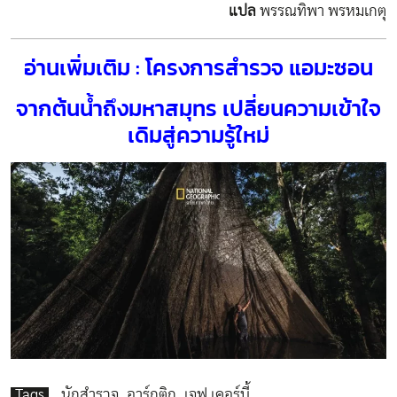
แปล
พรรณทิพา พรหมเกตุ
อ่านเพิ่มเติม : โครงการสำรวจ แอมะซอน
จากต้นน้ำถึงมหาสมุทร เปลี่ยนความเข้าใจ
เดิมสู่ความรู้ใหม่
Tags
นักสำรวจ
อาร์กติก
เจฟ เคอร์บี้