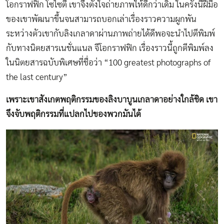
โอกราฟฟิก โซไซตี เขาจึงตั้งใจถ่ายภาพให้ดีกว่าเดิม ในครั้งนี้ฝีมือ
ของเขาพัฒนาขึ้นจนสามารถบอกเล่าเรื่องราวความผูกพัน
ระหว่างตัวเขากับลิงเกลาดาผ่านภาพถ่ายได้ดีพอจะนำไปตีพิมพ์
กับทางนิตยสารเนชั่นแนล จีโอกราฟฟิก เรื่องราวนี้ถูกตีพิมพ์ลง
ในนิตยสารฉบับพิเศษที่ชื่อว่า “100 greatest photographs of
the last century”
เพราะเขาสังเกตพฤติกรรมของลิงบาบูนเกลาดาอย่างใกล้ชิด เขา
จึงจับพฤติกรรมที่แปลกไปของพวกมันได้