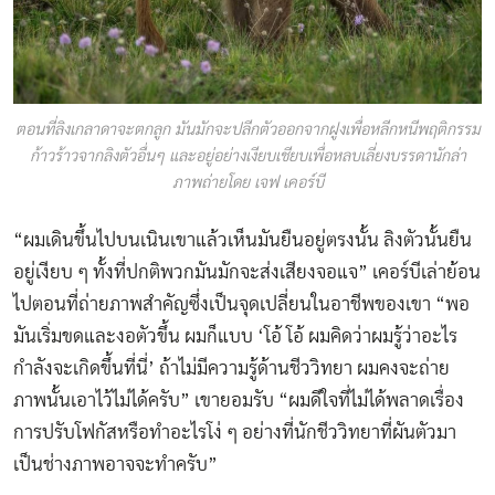
ตอนที่ลิงเกลาดาจะตกลูก มันมักจะปลีกตัวออกจากฝูงเพื่อหลีกหนีพฤติกรรม
ก้าวร้าวจากลิงตัวอื่นๆ และอยู่อย่างเงียบเชียบเพื่อหลบเลี่ยงบรรดานักล่า
ภาพถ่ายโดย เจฟ เคอร์บี
“ผมเดินขึ้นไปบนเนินเขาแล้วเห็นมันยืนอยู่ตรงนั้น ลิงตัวนั้นยืน
อยู่เงียบ ๆ ทั้งที่ปกติพวกมันมักจะส่งเสียงจอแจ” เคอร์บีเล่าย้อน
ไปตอนที่ถ่ายภาพสำคัญซึ่งเป็นจุดเปลี่ยนในอาชีพของเขา “พอ
มันเริ่มขดและงอตัวขึ้น ผมก็แบบ ‘โอ้ โอ้ ผมคิดว่าผมรู้ว่าอะไร
กำลังจะเกิดขึ้นที่นี่’ ถ้าไม่มีความรู้ด้านชีววิทยา ผมคงจะถ่าย
ภาพนั้นเอาไว้ไม่ได้ครับ” เขายอมรับ “ผมดีใจที่ไม่ได้พลาดเรื่อง
การปรับโฟกัสหรือทำอะไรโง่ ๆ อย่างที่นักชีววิทยาที่ผันตัวมา
เป็นช่างภาพอาจจะทำครับ”