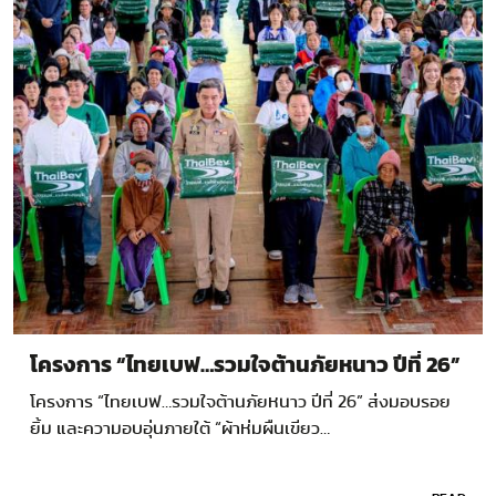
โครงการ “ไทยเบฟ…รวมใจต้านภัยหนาว ปีที่ 26”
โครงการ “ไทยเบฟ…รวมใจต้านภัยหนาว ปีที่ 26” ส่งมอบรอย
ยิ้ม และความอบอุ่นภายใต้ “ผ้าห่มผืนเขียว…