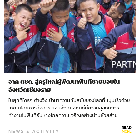
จาก ตชด. สู่ครูใหญ่ผู้พัฒนาพื้นที่ชายขอบใน
จังหวัดเชียงราย
ในยุคที่ใครๆ ต่างวิ่งเข้าหาความทันสมัยของโลกที่หมุนเร็วด้วย
เทคโนโลยีการสื่อสาร ยังมีอีกหนึ่งคนที่มีความสุขกับการ
ทำงานในพื้นที่อันห่างไกลความเจริญอย่างบ้านห้วยส้าน
อ.เมือง จ.เชียงราย จากจุดเริ่มต้นในการรับราชการเป็นตำรวจ
READ
NEWS & ACTIVITY
ตระเวนชายแดนที่จังหวัดสุรินทร์ ร.ต.อ.ครรชิต…
MORE