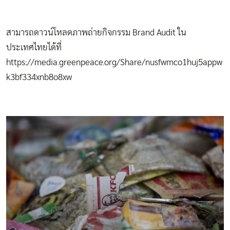
สามารถดาวน์โหลดภาพถ่ายกิจกรรม Brand Audit ใน
ประเทศไทยได้ที่
https://media.greenpeace.org/Share/nusfwmco1huj5appw
k3bf334xnb8o8xw