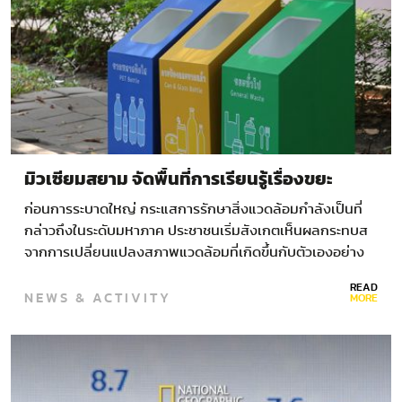
มิวเซียมสยาม จัดพื้นที่การเรียนรู้เรื่องขยะ
ก่อนการระบาดใหญ่ กระแสการรักษาสิ่งแวดล้อมกำลังเป็นที่
กล่าวถึงในระดับมหาภาค ประชาชนเริ่มสังเกตเห็นผลกระทบส
จากการเปลี่ยนแปลงสภาพแวดล้อมที่เกิดขึ้นกับตัวเองอย่าง
ชัดเจน รวมถึงการนำเสนอของสื่อต่างๆ ที่นำเรื่องราวปัญหา
READ
NEWS & ACTIVITY
ด้านสิ่งแวดล้อมออกมาตีแผ่เพื่อสร้างการรับรู้มากขึ้น หนึ่งใน
MORE
ประเด็นที่ถูกกล่าวถึงมากที่สุดคือ ปัญหาขยะพลาสติกและเรื่อง
การจัดการขยะอย่างมีประสิทธิภาพ…