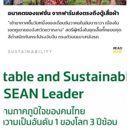
อนาคตของแฟชั่น จากฟาร์มส่งตรงถึงตู้เสื้อผ้า
“เช้าอากาศชื้นวันหนึ่งของเดือนธันวาคมในอัมบาราวา เมืองใน
เขตภูเขาของจังหวัดชวากลาง” สตรีผู้หนึ่งในชุดเสื้อกั๊กแขนกุด
สีดำสนิทกับกระโปรงจับจีบ ทรงตัวบนเบาะหลังรถ
จักรยานยนต์ที่พาเธอลัดเลาะเข้าหมู่บ้านเล็กๆ แห่งหนึ่งผ่าน
READ
SUSTAINABILITY
บ้านเรือนตกแต่งด้วยต้นไม้เมืองร้อนและกรงนก ก่อนเข้าสู่ป่า
MORE
ผืนหนึ่ง ผืนดินตรงนี้…