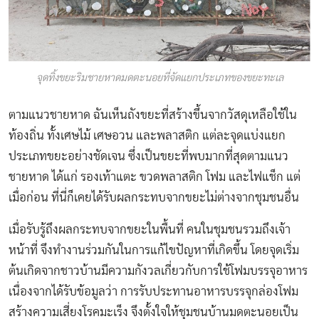
จุดทิ้งขยะริมชายหาดมดตะนอยที่จัดแยกประเภทของขยะทะเล
ตามแนวชายหาด ฉันเห็นถังขยะที่สร้างขึ้นจากวัสดุเหลือใช้ใน
ท้องถิ่น ทั้งเศษไม้ เศษอวน และพลาสติก แต่ละจุดแบ่งแยก
ประเภทขยะอย่างชัดเจน ซึ่งเป็นขยะที่พบมากที่สุดตามแนว
ชายหาด ได้แก่ รองเท้าแตะ ขวดพลาสติก โฟม และไฟแช็ก แต่
เมื่อก่อน ที่นี่ก็เคยได้รับผลกระทบจากขยะไม่ต่างจากชุมชนอื่น
เมื่อรับรู้ถึงผลกระทบจากขยะในพื้นที่ คนในชุมชนรวมถึงเจ้า
หน้าที่ จึงทำงานร่วมกันในการแก้ไขปัญหาที่เกิดขึ้น โดยจุดเริ่ม
ต้นเกิดจากชาวบ้านมีความกังวลเกี่ยวกับการใช้โฟมบรรจุอาหาร
เนื่องจากได้รับข้อมูลว่า การรับประทานอาหารบรรจุกล่องโฟม
สร้างความเสี่ยงโรคมะเร็ง จึงตั้งใจให้ชุมชนบ้านมดตะนอยเป็น