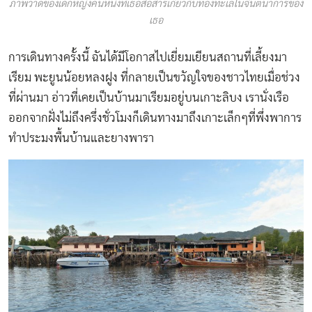
ภาพวาดของเด็กหญิงคนหนึ่งที่เธอสื่อสารเกี่ยวกับท้องทะเลในจินตนาการของ
เธอ
การเดินทางครั้งนี้ ฉันได้มีโอกาสไปเยี่ยมเยียนสถานที่เลี้ยงมา
เรียม พะยูนน้อยหลงฝูง ที่กลายเป็นขวัญใจของชาวไทยเมื่อช่วง
ที่ผ่านมา อ่าวที่เคยเป็นบ้านมาเรียมอยู่บนเกาะลิบง เรานั่งเรือ
ออกจากฝั่งไม่ถึงครึ่งชั่วโมงก็เดินทางมาถึงเกาะเล็กๆที่พึ่งพาการ
ทำประมงพื้นบ้านและยางพารา