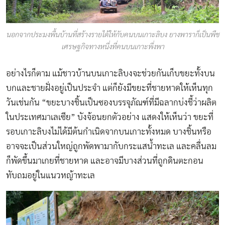
นอกจากประมงพื้นบ้านที่สร้างรายได้ให้กับคนบนเกาะลิบง ยางพาราก็เป็นพืช
เศรษฐกิจทางหนึ่งที่คนบนเกาะพึ่งพา
อย่างไรก็ตาม แม้ชาวบ้านบนเกาะลิบงจะช่วยกันเก็บขยะทั้งบน
บกและชายฝั่งอยู่เป็นประจำ แต่ก็ยังมีขยะที่ชายหาดให้เห็นทุก
วันเช่นกัน “ขยะบางชิ้นเป็นซองบรรจุภัณฑ์ที่มีฉลากบ่งชี้ว่าผลิต
ในประเทศมาเลเซีย” บังจ้อนยกตัวอย่าง แสดงให้เห็นว่า ขยะที่
รอบเกาะลิบงไม่ได้มีต้นกำเนิดจากบนเกาะทั้งหมด บางชิ้นหรือ
อาจจะเป็นส่วนใหญ่ถูกพัดพามากับกระแสน้ำทะเล และคลื่นลม
ก็พัดขึ้นมาเกยที่ชายหาด และอาจมีบางส่วนที่ถูกดินตะกอน
ทับถมอยู่ในแนวหญ้าทะเล