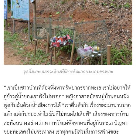
จุดทิ้งขยะบนเกาะลิบงที่มีการคัดแยกประเภทของขยะ
“เราเป็นชาวบ้านที่ต้องพึ่งพาทรัพยากรจากทะเล เราไม่อยากให้
อู่ข้าวอู่น้ำของเราพังไปหรอก” หญิงอาสาสมัครหมู่บ้านคนหนึ่ง
พูดกับฉันด้วยน้ำเสียงชาวใต้ “เราตื่นตัวกับเรื่องขยะมานานมาก
แล้ว แต่เก็บขยะเท่าไร มันก็ไม่หมดไปเสียที” เสียงของชาวบ้าน
สะท้อนบางอย่างว่า หากหวังแต่พึ่งพาคนที่อยู่กับทะเล ปัญหา
ขยะทะเลคงไม่บรรเทาลง เราทุกคนมีส่วนในการสร้างขยะ