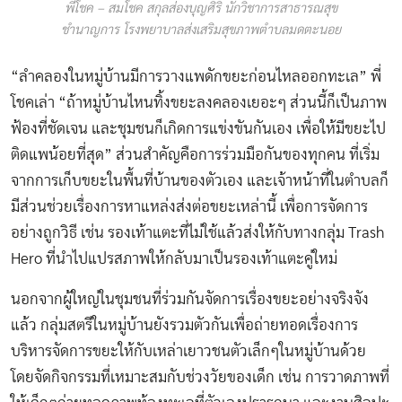
พี่โชค – สมโชค สกุลส่องบุญศิริ นักวิชาการสาธารณสุข
ชำนาญการ โรงพยาบาลส่งเสริมสุขภาพตำบลมดตะนอย
“ลำคลองในหมู่บ้านมีการวางแพดักขยะก่อนไหลออกทะเล” พี่
โชคเล่า “ถ้าหมู่บ้านไหนทิ้งขยะลงคลองเยอะๆ ส่วนนี้ก็เป็นภาพ
ฟ้องที่ชัดเจน และชุมชนก็เกิดการแข่งขันกันเอง เพื่อให้มีขยะไป
ติดแพน้อยที่สุด” ส่วนสำคัญคือการร่วมมือกันของทุกคน ที่เริ่ม
จากการเก็บขยะในพื้นที่บ้านของตัวเอง และเจ้าหน้าที่ในตำบลก็
มีส่วนช่วยเรื่องการหาแหล่งส่งต่อขยะเหล่านี้ เพื่อการจัดการ
อย่างถูกวิธี เช่น รองเท้าแตะที่ไม่ใช้แล้วส่งให้กับทางกลุ่ม Trash
Hero ที่นำไปแปรสภาพให้กลับมาเป็นรองเท้าแตะคู่ใหม่
นอกจากผู้ใหญ่ในชุมชนที่ร่วมกันจัดการเรื่องขยะอย่างจริงจัง
แล้ว กลุ่มสตรีในหมู่บ้านยังรวมตัวกันเพื่อถ่ายทอดเรื่องการ
บริหารจัดการขยะให้กับเหล่าเยาวชนตัวเล็กๆในหมู่บ้านด้วย
โดยจัดกิจกรรมที่เหมาะสมกับช่วงวัยของเด็ก เช่น การวาดภาพที่