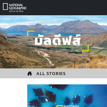
Skip
to
content
มัลดีฟส์
ALL STORIES