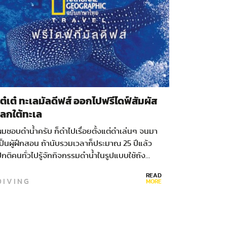
โต๋เต๋ ทะเลมัลดีฟส์ ออกไปฟรีไดฟ์สัมผัส
โลกใต้ทะเล
มชอบดำน้ำครับ ก็ดำไปเรื่อยตั้งแต่ดำเล่นๆ จนมา
ป็นผู้ฝึกสอน ถ้านับรวมเวลาก็ประมาณ 25 ปีแล้ว
กติคนทั่วไปรู้จักกิจกรรมดำน้ำในรูปแบบใช้ถัง…
READ
DIVING
MORE