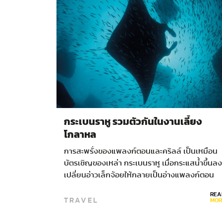
กระเบนราหู รวมตัวกันในงานเลี้ยง
โกลาหล
การสะพรั่งของแพลงก์ตอนและคริลล์ เป็นเหมือน
บัตรเชิญของเหล่า กระเบนราหู เมื่อกระแสน้ำขึ้นลง
เปลี่ยนอ่าวเล็กจ้อยให้กลายเป็นอ่างแพลงก์ตอน
กระเบนราหู ในหมู่เกาะมัลดีฟส์จึงยกโขยงมาร่วม
REA
TRAVEL
งานปาร์ตี้กลางวังวน เรื่อง…
MOR