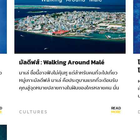
มัลดีฟส์ : Walking Around Malé
ว
มาเล่ ชื่อนี้อาจฟังไม่คุ้นหู แต่สำหรับคนที่จะไปเที่ยว
หมู่เกาะมัลดีฟส์ มาเล่ คือประตูบานแรกที่จะต้อนรับ
ผ
คุณสู่จุดหมายปลายทางในฝันของใครหลายคน นั่น
เ
คือ เกาะน้อยใหญ่อันงดงามกลางมหาสมุทร
ป
อินเดีย…
D
READ
CULTURES
E
MORE