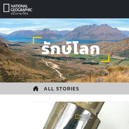
Skip
to
content
รักษ์โลก
ALL STORIES