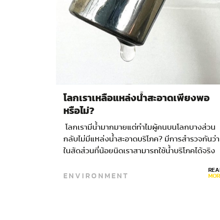
โลกเราเหลือแหล่งน้ำสะอาดเพียงพอ
หรือไม่?
โลกเรามีน้ำมากมายแต่ทำไมผู้คนบนโลกบางส่วน
กลับไม่มีแหล่งน้ำสะอาดบริโภค? มีการสำรวจกันว่า
ในสัดส่วนที่น้อยนิดเราสามารถใช้น้ำบริโภคได้จริง
เพียงร้อยละ 10.71 ของน้ำจืดบนโลก และยิ่งปัญหา
REA
ENVIRONMENT
มลภาวะในปัจจุบันยิ่งทำให้น้ำสะอาดลดน้อยลงไปอี
MOR
โลกเราในปี พ.ศ.2565 ยังมีประชากรโลกที่เสียชีวิต
จากการดื่มน้ำไม่สะอาด…ข้อมูลตอนต้นอาจทำให้
ผู้คนในหลายประเทศที่เข้าถึงน้ำสะอาดอาจคิดว่าเป็