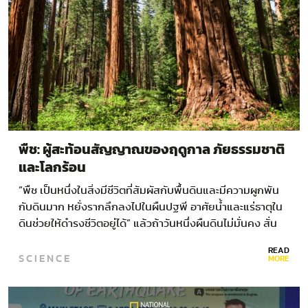
พืช: ผู้สะท้อนสัญญาณของฤดูกาล ภัยธรรมชาติ
และโลกร้อน
“พืช เป็นหนึ่งในสิ่งมีชีวิตที่สัมผัสกับพื้นดินและมีความผูกพัน
กับดินมาก หยั่งรากลึกลงไปในผืนปฐพี อาศัยน้ำและแร่ธาตุใน
ดินช่วยให้ดำรงชีวิตอยู่ได้” แล้วถ้าวันหนึ่งผืนดินไม่มั่นคง สั่น
ไหวสะเทือนไปตามแรงที่เกิดจากการเคลื่อนของแผ่นเปลือก
READ
SCIENCE
โลก นี่ไม่เพียงแต่สร้างผลกระทบต่อมนุษย์…
MORE