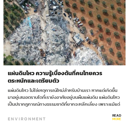
แผ่นดินไหว ความรู้เบื้องต้นที่คนไทยควร
ตระหนักและเตรียมตัว
แผ่นดินไหว ไม่ใช่เหตุการณ์ใหม่สำหรับบ้านเรา หากแต่เกิดขึ้น
มาอยู่เสมอตราบใดที่เรายังอาศัยอยู่บนผืนแผ่นดิน แผ่นดินไหว
เป็นปรากฏการณ์ทางธรรมชาติที่ยากจะหลีกเลี่ยง เพราะแม้แต่
นักวิทยาศาสตร์ยังไม่สามารถพยากรณ์อนาคตของภัยพิบัตินี้
READ
ENVIRONMENT
ทั้งในเรื่องวัน…
MORE