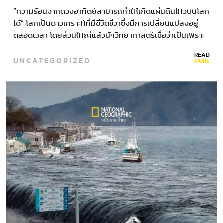
โลกได้
“ความร้อนจากดวงอาทิตย์สามารถทำให้เกิดแผ่นดินไหวบนโลก
ได้” โลกเป็นดาวเคราะห์ที่มีชีวิตชีวาซึ่งมีการเปลี่ยนแปลงอยู่
ตลอดเวลา โดยส่วนใหญ่แล้วนักวิทยาศาสตร์เชื่อว่าเป็นเพราะ
ปัจจัยภายในโดยเฉพาะการเคลื่อนตัวของแผ่นเปลือกโลก ซึ่ง
READ
UNCATEGORIZED
ทำให้ทวีปมีรูปร่างไม่เหมือนกันในช่วงเวลาของประวัติศาสตร์
MORE
โลกที่ผ่านมา กระบวนการทางธรณีวิทยาดังกล่าวส่งผลกระทบ
มากมายต่อทั้งตัวโลกเองและต่อสิ่งมีชีวิตที่อาศัยอยู่บนโลก
ขณะเดียวกันก็สร้างปรากฏการณ์ธรรมชาติอย่างหนึ่งที่ยังไม่
ค่อยเข้าใจกันมากนักนั่นคือ ‘แผ่นดินไหว’…