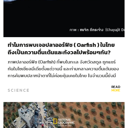
ทำไมการพบเจอปลาออร์ฟิช ( Oarfish ) ในไทย
ถึงเป็นความตื่นเต้นและกังวลไปพร้อมๆกัน?
ภาพปลาออร์ฟิช (Oarfish) ที่พบในทะเล จังหวัดสตูล ถูกแชร์
กันในโซเชียลมีเดียตั้งแต่วานนี้ และท่ามกลางความตื่นเต้นของ
การค้นพบปลาหน้าตาที่ไม่ค่อยคุ้นเคยในไทย ในจำนวนนี้ยังมี
ความกังวลว่า…
READ
SCIENCE
MORE