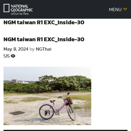
Skip
MENU
to
content
NGM taiwan R1 EXC_Inside-30
NGM taiwan R1 EXC_Inside-30
May 8, 2024
by
NGThai
515