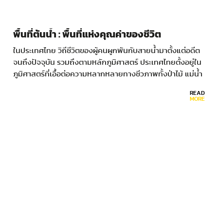
พื้นที่ต้นน้ำ : พื้นที่แห่งคุณค่าของชีวิต
ในประเทศไทย วิถีชีวิตของผู้คนผูกพันกับสายน้ำมาตั้งแต่อดีต
จนถึงปัจจุบัน รวมถึงตามหลักภูมิศาสตร์ ประเทศไทยตั้งอยู่ใน
ภูมิศาสตร์ที่เอื้อต่อความหลากหลายทางชีวภาพทั้งป่าไม้ แม่น้ำ
ที่ราบลุ่ม และชายฝั่ง…
READ
MORE