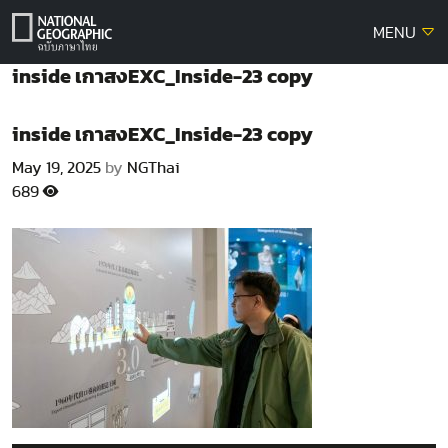
Skip
MENU
to
content
inside เกาสงEXC_Inside-23 copy
inside เกาสงEXC_Inside-23 copy
May 19, 2025
by
NGThai
689