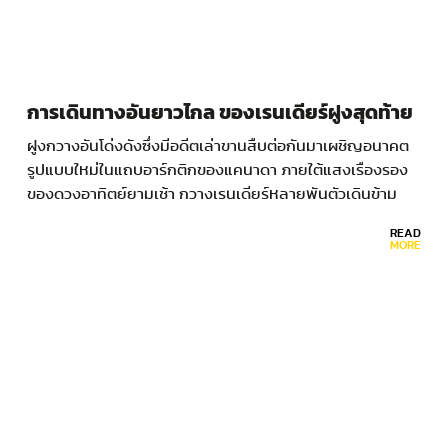
การเดินทางอันยาวไกล ของเรนเดียร์ฝูงสุดท้าย
ฝูงกวางอันโด่งดังซึ่งมีอดีตเล่าขานสืบต่อกันมาเผชิญอนาคต
รูปแบบใหม่ในแถบอาร์กติกของแคนาดา ภายใต้แสงเรืองรอง
ของดวงอาทิตย์ยามเช้า กวางเรนเดียร์หลายพันตัวเดินข้าม
พื้นที่ห่างไกลอันเย็นยะเยือก ทางตะวันตกเฉียงเหนือของ
READ
แคนาดา ร่างกวางที่เดินไปช้าๆพร้อมกันเป็นฝูงแทบจะเลือน
MORE
หายไปในไอหมอกที่ลอยฟ่อง เมื่อลมหายใจอุ่นๆปะทะกับอากาศ
เย็น เขากวางมากมายดูเหมือนเต้นระบำอยู่ในสายหมอก…