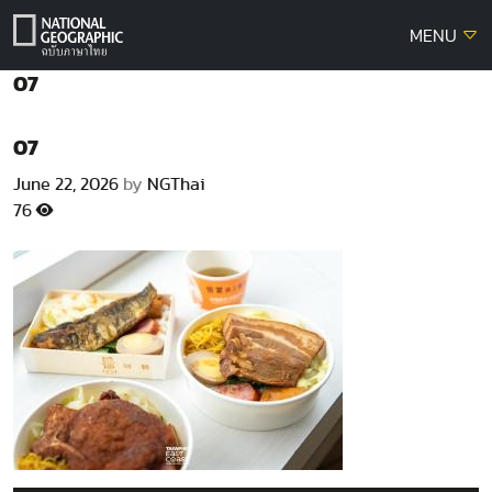
Skip
MENU
to
content
07
07
June 22, 2026
by
NGThai
76