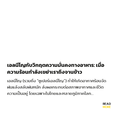
เอลนีโญกับวิกฤตความมั่นคงทางอาหาร: เมื่อ
ความร้อนกำลังเขย่าเราถึงจานข้าว
เอลนีโญ (รวมถึง “ซูเปอร์เอลนีโญ”) ทำให้เกิดอากาศร้อนจัด
ฝนแล้งสลับฝนหนัก ส่งผลกระทบต่อสภาพอากาศและชีวิต
ความเป็นอยู่ โดยเฉพาะในไทยและหลายภูมิภาคโลก…
READ
MORE