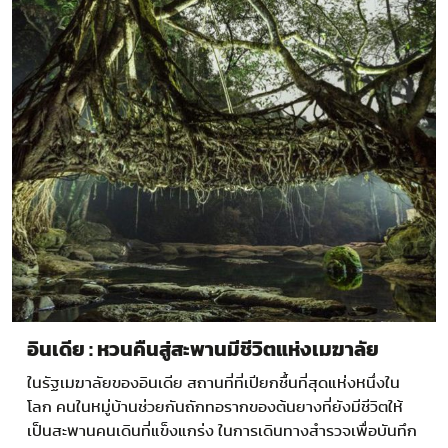
อินเดีย : หวนคืนสู่สะพานมีชีวิตแห่งเมฆาลัย
ในรัฐเมฆาลัยของอินเดีย สถานที่ที่เปียกชื้นที่สุดแห่งหนึ่งใน
โลก คนในหมู่บ้านช่วยกันถักทอรากของต้นยางที่ยังมีชีวิตให้
เป็นสะพานคนเดินที่แข็งแกร่ง ในการเดินทางสำรวจเพื่อบันทึก