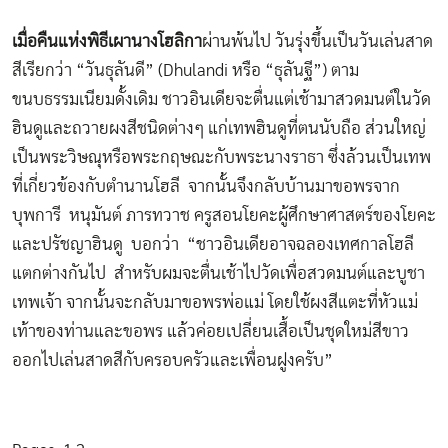
เมื่อคืนแห่งพิธีเผานางโฮลิกา
ผ่านพ้นไป วันรุ่งขึ้นเป็นวันเล่นสาด
สีเรียกว่า “วันธุลันดี” (Dhulandi หรือ “ธุลันฐี”) ตาม
ขนบธรรมเนียมดั้งเดิม ชาวอินเดียจะตื่นแต่เช้ามาสวดมนต์ในวัด
ฮินดูและถวายผงสีชนิดต่างๆ แก่เทพฮินดูที่ตนนับถือ ส่วนใหญ่
เป็นพระวิษณุหรือพระกฤษณะกับพระนางราธา ซึ่งล้วนเป็นเทพ
ที่เกี่ยวข้องกับตำนานโฮลี จากนั้นจึงกลับบ้านมาขอพรจาก
บุพการี หนุมันต์ ภารทวาช ครูสอนโยคะผู้ศึกษาศาสตร์ของโยคะ
และปรัชญาฮินดู บอกว่า “ชาวอินเดียอาจฉลองเทศกาลโฮลี
แตกต่างกันไป สำหรับผมจะตื่นเช้าไปวัดเพื่อสวดมนต์และบูชา
เทพเจ้า จากนั้นจะกลับมาขอพรพ่อแม่ โดยใช้ผงสีแตะที่หัวแม่
เท้าของท่านและขอพร แล้วค่อยเปลี่ยนเสื้อเป็นชุดใหม่สีขาว
ออกไปเล่นสาดสีกับครอบครัวและเพื่อนฝูงครับ”