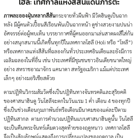
โฮลี: เทศกาลแห่งสีสันแดนภารตะ
ภาพละอองฝุ่นหลากสีสัน
กระจายทั่วผืนฟ้า มีวัดฮินดูเป็นฉาก
หลัง มีผู้คนตัวเปื้อนสีเรือนพันเป็นฉากหน้า ดูช่างสวยงามปนน่า
อัศจรรย์ต่อผู้พบเห็น บรรยากาศที่ผู้คนออกมาเล่นสาดผงสีใส่กัน
อย่างสนุกสนานนี้เกิดขึ้นทุกปีในเทศกาลโฮลี (Holi หรือ “โหลี”)
หรือเทศกาลแห่งสีสันที่ฉลองกันทั่วประเทศอินเดียและยังมีการ
เฉลิมฉลองในที่อื่น เช่น ประเทศที่มีชุมชนชาวอินเดียขนาดใหญ่
อย่าง สหราชอาณาจักร แคนาดา สหรัฐอเมริกา แม้แต่ประเทศ
เล็กๆ อย่างมอริเชียสด้วย
ตามปฏิทินวิกรมสัมวัตซึ่งเป็นปฏิทินทางจันทรคติและสุริยคติ
ของศาสนาฮินดู วันโฮลีจะตกในวันแรม 1 ค่ำ เดือน 4 ของทุกปี
ซึ่งเป็นช่วงเดือนกุมภาพันธ์หรือเดือนมีนาคมของแต่ละปีตาม
ปฏิทินสากล ตามการคำนวณปฏิทินแบบศาสนาฮินดูนั้น วันโฮลี
จะเป็นคืนพระจันทร์เต็มดวงสุดท้ายของฤดูหนาว เทศกาลโฮลี
จึงเป็นสัญลักษณ์แสดงถึงการเปลี่ยนแปลงของฤดูกาล เป็น