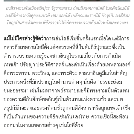
ผงสีวางขายในเมืองชัยปุระ รัฐราชสถาน ก่อนถึงเทศกาลโฮลี ในอดีตนิยมใช้
ผงสีที่ทำจากวัสดุธรรมชาติ เช่น ดอกไม้ เปลือกและรากไม้ ปัจจุบัน ผงสีส่วน
ใหญ่เป็นสารสังเคราะห์ซึ่งอาจทำให้เกิดการระคายเคืองผิวหนังและดวงตา
แม้ไม่มีใครล่วงรู้ชัดว่า
การเล่นโฮลีเริ่มขึ้นครั้งแรกเมื่อใด แต่มีการ
กล่าวถึงเทศกาลโฮลีตั้งแต่ศตวรรษที่สี่ ในคัมภีร์ปุราณะ ซึ่งเป็น
ตำรารวบรวมความรู้ของชาวฮินดูโบราณเกี่ยวกับการกำเนิด
เทพเจ้า ปรัชญา ประวัติศาสตร์ และดำเนินเรื่องด้วยเทพสามองค์
คือพระพรหม พระวิษณุ และพระศิวะ ศาสนาฮินดูมีแก่นสำคัญ
ประการหนึ่งที่มักปรากฏในตำนานต่างๆ นั่นคือ “ธรรมะย่อม
ชนะอธรรม” เช่นในมหากาพย์รามายณะก็มีพระรามเป็นตัวแทน
ของความดีกับยักษ์ทศกัณฐ์เป็นตัวแทนแห่งความชั่ว และบท
สรุปก็มักจะลงเอยตรงที่คนชั่วถูกคนดีสังหาร หรือถูกเทพเจ้า (ซึ่ง
ก็เป็นตัวแทนของความดีอีกเช่นกัน) ลงโทษ ความเชื่อนี้สะท้อน
ออกมาในงานเทศกาลต่างๆ เช่นโฮลีด้วย