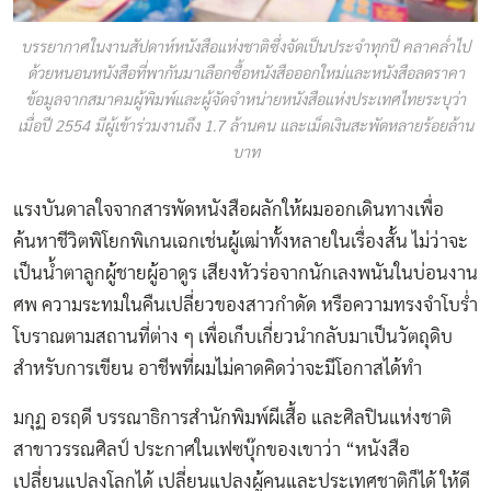
บรรยากาศในงานสัปดาห์หนังสือแห่งชาติซึ่งจัดเป็นประจำทุกปี คลาคลํ่าไป
ด้วยหนอนหนังสือที่พากันมาเลือกซื้อหนังสือออกใหม่และหนังสือลดราคา
ข้อมูลจากสมาคมผู้พิมพ์และผู้จัดจำหน่ายหนังสือแห่งประเทศไทยระบุว่า
เมื่อปี 2554 มีผู้เข้าร่วมงานถึง 1.7 ล้านคน และเม็ดเงินสะพัดหลายร้อยล้าน
บาท
แรงบันดาลใจจากสารพัดหนังสือผลักให้ผมออกเดินทางเพื่อ
ค้นหาชีวิตพิโยกพิเกนเฉกเช่นผู้เฒ่าทั้งหลายในเรื่องสั้น ไม่ว่าจะ
เป็นนํ้าตาลูกผู้ชายผู้อาดูร เสียงหัวร่อจากนักเลงพนันในบ่อนงาน
ศพ ความระทมในคืนเปลี่ยวของสาวกำดัด หรือความทรงจำโบรํ่า
โบราณตามสถานที่ต่าง ๆ เพื่อเก็บเกี่ยวนำกลับมาเป็นวัตถุดิบ
สำหรับการเขียน อาชีพที่ผมไม่คาดคิดว่าจะมีโอกาสได้ทำ
มกุฏ อรฤดี บรรณาธิการสำนักพิมพ์ผีเสื้อ และศิลปินแห่งชาติ
สาขาวรรณศิลป์ ประกาศในเฟซบุ๊กของเขาว่า “หนังสือ
เปลี่ยนแปลงโลกได้ เปลี่ยนแปลงผู้คนและประเทศชาติก็ได้ ให้ดี