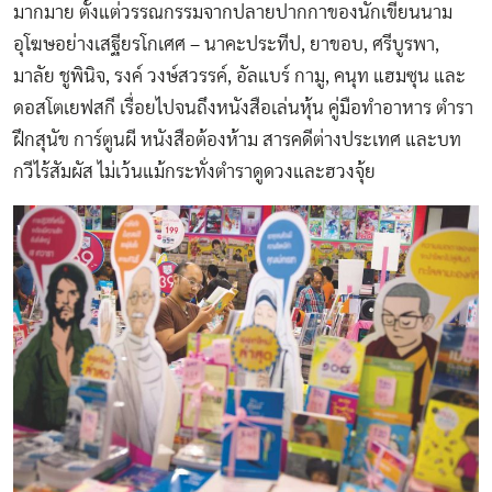
มากมาย ตั้งแต่วรรณกรรมจากปลายปากกาของนักเขียนนาม
อุโฆษอย่างเสฐียรโกเศศ – นาคะประทีป, ยาขอบ, ศรีบูรพา,
มาลัย ชูพินิจ, รงค์ วงษ์สวรรค์, อัลแบร์ กามู, คนุท แฮมซุน และ
ดอสโตเยฟสกี เรื่อยไปจนถึงหนังสือเล่นหุ้น คู่มือทำอาหาร ตำรา
ฝึกสุนัข การ์ตูนผี หนังสือต้องห้าม สารคดีต่างประเทศ และบท
กวีไร้สัมผัส ไม่เว้นแม้กระทั่งตำราดูดวงและฮวงจุ้ย