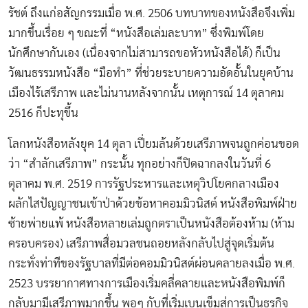
รัชต์ ถึงแก่อสัญกรรมเมื่อ พ.ศ. 2506 บทบาทของหนังสือจึงเพิ่ม
มากขึ้นเรื่อย ๆ ขณะที่ “หนังสือเล่มละบาท” ซึ่งพิมพ์โดย
นักศึกษากันเอง (เนื่องจากไม่สามารถขอหัวหนังสือได้) ก็เป็น
วัฒนธรรมหนังสือ “มือทำ” ที่ช่วยระบายความอัดอั้นในยุคบ้าน
เมืองไร้เสรีภาพ และไม่นานหลังจากนั้น เหตุการณ์ 14 ตุลาคม
2516 ก็ปะทุขึ้น
โลกหนังสือหลังยุค 14 ตุลา เปี่ยมล้นด้วยเสรีภาพจนถูกค่อนขอด
ว่า “สำลักเสรีภาพ” กระนั้น ทุกอย่างก็ปิดฉากลงในวันที่ 6
ตุลาคม พ.ศ. 2519 การรัฐประหารและเหตุวิปโยคกลางเมือง
ผลักไสปัญญาชนเข้าป่าด้วยข้อหาคอมมิวนิสต์ หนังสือพิมพ์ฝ่าย
ซ้ายพ่ายแพ้ หนังสือหลายเล่มถูกตราเป็นหนังสือต้องห้าม (ห้าม
ครอบครอง) เสรีภาพสื่อมวลชนถอยหลังกลับไปสู่จุดเริ่มต้น
กระทั่งท่าทีของรัฐบาลที่มีต่อคอมมิวนิสต์ผ่อนคลายลงเมื่อ พ.ศ.
2523 บรรยากาศทางการเมืองเริ่มคลี่คลายและหนังสือพิมพ์ก็
กลับมามีเสรีภาพมากขึ้น พอๆ กับที่เริ่มเบนเข็มสู่การเป็นธุรกิจ