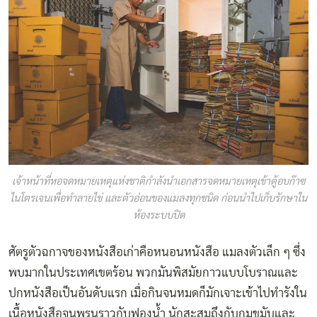
เจ้าหน้าที่หอจดหมายเหตุแห่งชาติกำลังนำเอกสารจดหมายเหตุเข้าตู้อบก๊าซ
ไนโตรเจนเพื่อทำลายไข่ และตัวอ่อนของแมลงทุกชนิด ก่อนนำไปเก็บรักษาใน
ห้องระบบปิด
ศัตรูตัวฉกาจของหนังสือเก่าคือหนอนหนังสือ แมลงตัวเล็ก ๆ ซึ่ง
พบมากในประเทศเขตร้อน พวกมันพิสมัยกาวแบบโบราณและ
ปกหนังสือเป็นอันดับแรก เมื่อกินจนหมดก็มักเจาะเข้าไปทำรังใน
เนื้อหนังสือจนพรุนราวกับฟองนํ้า นักสะสมถึงกับกุมขมับและ