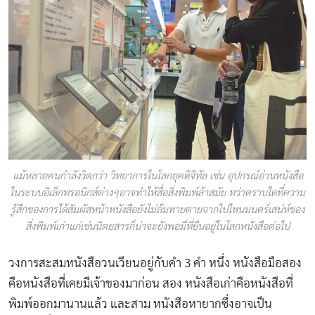
แม้หลายคนกำลังวิตกว่า วิทยาการในโลกยุคดิจิทัล เช่น อุปกรณ์อ่านหนังสือ
ในระบบอิเล็กทรอนิกส์ต่างๆอาจทำให้สื่อสิ่งพิมพ์ล้าสมัย ทว่าตราบใดที่ความ
รู้สึกของการได้สัมผัสหน้าหนังสือยังไม่ล้มหายตายจากไปไหนมนตร์เสน่ห์ของ
สิ่งพิมพ์เก่าแก่เช่นนิตยสารก็น่าจะยังพอมีที่ยืนอยู่ในโลกหนังสือต่อไป
วงการสะสมหนังสือวนเวียนอยู่กับคำ 3 คำ หนึ่ง หนังสือมือสอง
คือหนังสือที่เคยมีเจ้าของมาก่อน สอง หนังสือเก่าคือหนังสือที่
พิมพ์ออกมานานแล้ว และสาม หนังสือหายากซึ่งอาจเป็น