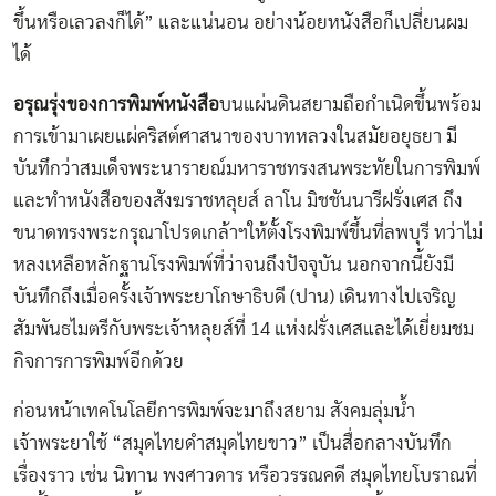
ขึ้นหรือเลวลงก็ได้” และแน่นอน อย่างน้อยหนังสือก็เปลี่ยนผม
ได้
อรุณรุ่งของการพิมพ์หนังสือ
บนแผ่นดินสยามถือกำเนิดขึ้นพร้อม
การเข้ามาเผยแผ่คริสต์ศาสนาของบาทหลวงในสมัยอยุธยา มี
บันทึกว่าสมเด็จพระนารายณ์มหาราชทรงสนพระทัยในการพิมพ์
และทำหนังสือของสังฆราชหลุยส์ ลาโน มิชชันนารีฝรั่งเศส ถึง
ขนาดทรงพระกรุณาโปรดเกล้าฯให้ตั้งโรงพิมพ์ขึ้นที่ลพบุรี ทว่าไม่
หลงเหลือหลักฐานโรงพิมพ์ที่ว่าจนถึงปัจจุบัน นอกจากนี้ยังมี
บันทึกถึงเมื่อครั้งเจ้าพระยาโกษาธิบดี (ปาน) เดินทางไปเจริญ
สัมพันธไมตรีกับพระเจ้าหลุยส์ที่ 14 แห่งฝรั่งเศสและได้เยี่ยมชม
กิจการการพิมพ์อีกด้วย
ก่อนหน้าเทคโนโลยีการพิมพ์จะมาถึงสยาม สังคมลุ่มนํ้า
เจ้าพระยาใช้ “สมุดไทยดำสมุดไทยขาว” เป็นสื่อกลางบันทึก
เรื่องราว เช่น นิทาน พงศาวดาร หรือวรรณคดี สมุดไทยโบราณที่