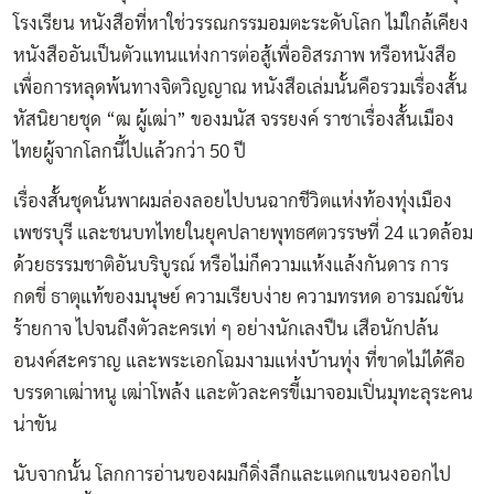
โรงเรียน หนังสือที่หาใช่วรรณกรรมอมตะระดับโลก ไม่ใกล้เคียง
หนังสืออันเป็นตัวแทนแห่งการต่อสู้เพื่ออิสรภาพ หรือหนังสือ
เพื่อการหลุดพ้นทางจิตวิญญาณ หนังสือเล่มนั้นคือรวมเรื่องสั้น
หัสนิยายชุด “ฒ ผู้เฒ่า” ของมนัส จรรยงค์ ราชาเรื่องสั้นเมือง
ไทยผู้จากโลกนี้ไปแล้วกว่า 50 ปี
เรื่องสั้นชุดนั้นพาผมล่องลอยไปบนฉากชีวิตแห่งท้องทุ่งเมือง
เพชรบุรี และชนบทไทยในยุคปลายพุทธศตวรรษที่ 24 แวดล้อม
ด้วยธรรมชาติอันบริบูรณ์ หรือไม่ก็ความแห้งแล้งกันดาร การ
กดขี่ ธาตุแท้ของมนุษย์ ความเรียบง่าย ความทรหด อารมณ์ขัน
ร้ายกาจ ไปจนถึงตัวละครเท่ ๆ อย่างนักเลงปืน เสือนักปล้น
อนงค์สะคราญ และพระเอกโฉมงามแห่งบ้านทุ่ง ที่ขาดไม่ได้คือ
บรรดาเฒ่าหนู เฒ่าโพล้ง และตัวละครขี้เมาจอมเปิ่นมุทะลุระคน
น่าขัน
นับจากนั้น โลกการอ่านของผมก็ดิ่งลึกและแตกแขนงออกไป