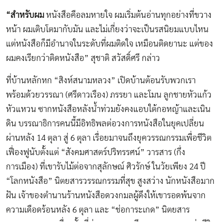
“
สำหรับผม
หนังสือคือลมหายใจ ผมเริ่มต้นอ่านทุกอย่างที่ขวาง
หน้า ผมเติบโตมากับมัน และไม่เกี่ยงว่าจะเป็นรสนิยมแบบไหน
แต่หนังสือก็มีอำนาจในระดับที่ผมติดใจ เหมือนติดยานะ แต่ของ
ผมคงเรียกว่าติดหนังสือ” สุชาติ สวัสดิ์ศรี กล่าว
ที่บ้านหลักหก “สิงห์สนามหลวง” เปิดบ้านต้อนรับพวกเรา
พร้อมด้วยวรรณา (ศรีดาวเรือง) ภรรยา และโมน ลูกชายหัวแก้ว
หัวแหวน ซากหนังสือหลังนํ้าท่วมยังคงแอบใต้กอหญ้าและเนิน
ดิน บรรณาธิการคนนี้มีอิทธิพลต่อวงการหนังสือในยุคเปลี่ยน
ผ่านหลัง 14 ตุลา สู่ 6 ตุลา เรื่อยมาจนถึงยุควรรณกรรมเพื่อชีวิต
เฟื่องฟูนับตั้งแต่ “สังคมศาสตร์ปริทรรศน์” วารสาร (กึ่ง
การเมือง) ที่เขารับไม้ต่อจากสุลักษณ์ ศิวรักษ์ ในวัยเพียง 24 ปี
“โลกหนังสือ” นิตยสารวรรณกรรมที่สุข สูงสว่าง นักหนังสือมาก
ฝัน เจ้าของตำนานร้านหนังสือดวงกมลผู้ดึงให้เขารอดพ้นจาก
ความเดือดร้อนหลัง 6 ตุลา และ “ช่อการะเกด” นิตยสาร