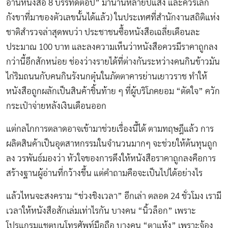
อ่านหนังสือ 8 บรรทัดต่อปี” มานานหลายปีแสง และควรเลิก
กังขาที่มาของตัวเลขนั้นได้แล้ว) ในประเทศที่สำนักงานสถิติแห่ง
ชาติสำรวจล่าสุดพบว่า ประชาชนซื้อหนังสือเฉลี่ยเดือนละ
ประมาณ 100 บาท และลงความเห็นว่าหนังสือควรมีราคาถูกลง
กว่านี้อีกสักหน่อย ช่องว่างรายได้ที่ต่างกันระหว่างคนกินข้าวมัน
ไก่ริมถนนกับคนกินรังนกตุ๋นในภัตตาคารย่านเยาวราช ทำให้
หนังสือถูกผลักเป็นสินค้าชิ้นท้าย ๆ ที่ผู้บริโภคยอม “ตัดใจ” ควัก
กระเป๋าจ่ายหลังเงินเดือนออก
แต่กลไกการตลาดอาจเข้ามาช่วยเรื่องนี้ได้ ตามทฤษฎีแล้ว การ
ผลิตสินค้าเป็นอุตสาหกรรมในจำนวนมากๆ จะช่วยให้ต้นทุนถูก
ลง วรพันธ์มองว่า หัวใจของการดึงให้หนังสือราคาถูกลงคือการ
สร้างฐานผู้อ่านที่กว้างขึ้น แต่คำถามคือจะเป็นไปได้อย่างไร
แล้วไหนจะสงคราม “ช่วงชิงเวลา” อีกเล่า ตลอด 24 ชั่วโมง เรามี
เวลาให้หนังสือสักเล่มเท่าไรกัน บางคน “นิ้วล็อก” เพราะ
โปรแกรมแชตบนโทรศัพท์มือถือ บางคน “ตาแห้ง” เพราะจ้อง