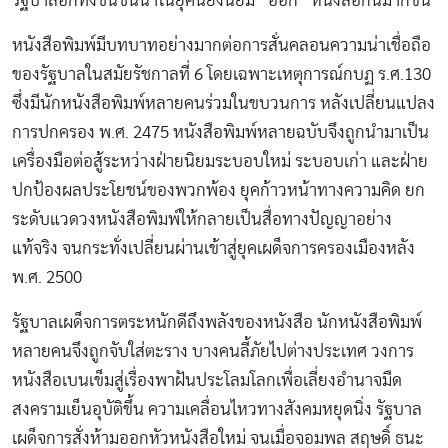
รัฐบาลอีกทั้งชนชั้นนำในยุคนี้ยังนิยม “ออก” หนังสือกันมากขึ้น
หนังสือพิมพ์มีบทบาทอย่างมากต่อการสั่นคลอนความน่าเชื่อถือ
ของรัฐบาลในสมัยรัชกาลที่ 6 โดยเฉพาะเหตุการณ์กบฏ ร.ศ.130
ซึ่งมีนักหนังสือพิมพ์หลายคนร่วมในขบวนการ หลังเปลี่ยนแปลง
การปกครอง พ.ศ. 2475 หนังสือพิมพ์หลายฉบับจึงถูกนำมาเป็น
เครื่องมือต่อสู้ระหว่างฝ่ายนิยมระบอบใหม่ ระบอบเก่า และฝ่าย
ปกป้องผลประโยชน์ของพวกพ้อง ยุคก้าวหน้าทางความคิด ยก
ระดับแวดวงหนังสือพิมพ์ให้กลายเป็นสื่อทางปัญญาอย่าง
แท้จริง จนกระทั่งเปลี่ยนผ่านเข้าสู่ยุคเผด็จการครองเมืองหลัง
พ.ศ. 2500
รัฐบาลเผด็จการตระหนักดีถึงพลังของหนังสือ นักหนังสือพิมพ์
หลายคนจึงถูกจับใส่ตะราง บางคนลี้ภัยไปต่างประเทศ วงการ
หนังสือเบนเข็มสู่เรื่องพาฝันประโลมโลกเพื่อเลี่ยงอำนาจมืด
สงครามเย็นอุบัติขึ้น ความเคลื่อนไหวทางสังคมหยุดนิ่ง รัฐบาล
เผด็จการสั่งห้ามออกหัวหนังสือใหม่ จนเมื่อจอมพล สฤษดิ์ ธนะ