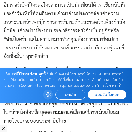
อินเทอร์เน็ตที่ใครต่อใครสามารถเป็นนักเขียนได้ เราเขียนบันทึก
ประจำวันเพื่อให้คนอื่นตามเข้ามาอ่านประกาศถ้อยคำหวาน
เสนาะบนหน้าเฟซบุ๊ก ข่าวสารล้นทะลักและรวดเร็วเพียงชั่วลัด
นิ้วมือ แล้วอย่างนี้ระบบบรรณาธิการจะยังจำเป็นอยู่อีกหรือ
“จำเป็นครับ แต่ในความหมายที่ว่าคุณต้องการมันหรือเปล่า
เพราะเป็นระบบที่ต้องผ่านการกลั่นกรอง อย่างน้อยคนรุ่นผมก็
ยังเชื่อมั่น” สุชาติกล่าว
ความขัดแย้งทางการเมืองล่าสุดสั่นสะเทือนแวดวงบรรณาธิการ
เว็บไซต์นี้มีการใช้งานคุกกี้
เว็บไซต์ของเราใช้งานคุกกี้เพื่อช่วยเพิ่มประสบการณ์
ไม่น้อย สมยศ พฤกษาเกษมสุข บรรณาธิการผู้พิมพ์ผู้โฆษณา ถูก
การใช้งานเว็บไซต์ให้สามารถใช้งานได้ดียิ่งขึ้น คุณสามารถเลือกที่จะยอมรับหรือ
ปฏิเสธการใช้งานคุกกี้ได้ง่ายๆ โดยการดูรายละเอียดเพิ่มเติมที่ “การตั้งค่าคุกกี้”
พิพากษาจำคุกรวม 11 ปี ทั้งในคดีหมิ่นสถาบันและหมิ่นประมาท
ยกเลิก
ยอมรับทั้งหมด
ผู้ทำหน้าที่“ประตูความคิด” กลุ่มหนึ่งร่วมลงนามแสดงจุดยืนถึง
เสรีภาพทางวิชาชีพ และสุชาติคือหนึ่งในคนกลุ่มนั้น “ผมมองพ้น
ไปกว่าหนังสือหรือบุคคล ผมมองแต่เรื่องเสรีภาพ มันเป็นลม
หายใจของระบอบประชาธิปไตย”