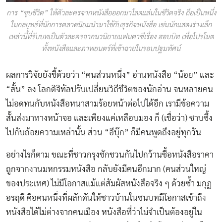
การ “ชุบชีวิต” ให้ตัวละครจากหนังสือออกมาโลดแล่นในชีวิตจริง ถือเป็นหนึ่ง
ในกลยุทธ์ที่นักการตลาดนิยมนำมาใช้กับธุรกิจหนังสือ เช่นนักแสดงร่างเล็ก
เหล่านี้ที่รับบทเป็นตัวละครจากนวนิยายแฟนตาซีเรื่อง ฮอบบิท เพื่อโปรโมต
ทั้งหนังสือและภาพยนตร์ที่เข้าฉายในรอบปฐมทัศน์
ผลการวิจัยยังชี้ด้วยว่า “คนส่วนหนึ่ง” อ่านหนังสือ “น้อย” และ
“สั้น” ลง โลกดิจิทัลปรับเปลี่ยนวิถีชีวิตของนักอ่าน จนหลายคน
ไม่อดทนกับหนังสือหนาสามร้อยหน้าต่อไปได้อีก เรามีข้อความ
สั้นส่งมาทางหน้าจอ และเพียงแค่เหลือบมอง ก็ (เชื่อว่า) ซาบซึ้ง
ไปกับถ้อยความเหล่านั้น ส่วน “อีบุ๊ก” ก็มีคนพูดถึงอยู่ทุกวัน
อย่างไรก็ตาม ขณะที่ชาวกรุงชักชวนกันไปกว้านซื้อหนังสือราคา
ถูกจากงานมหกรรมหนังสือ กลับยังมีคนอีกมาก (คนส่วนใหญ่
ของประเทศ) ไม่มีโอกาสแม้แต่สัมผัสหนังสือจริง ๆ ด้วยซํ้า มกุฏ
อรฤดี คือคนหนึ่งที่ผลักดันให้ชาวบ้านในชนบทมีโอกาสเข้าถึง
หนังสือได้ไม่ต่างจากคนเมือง หนังสือที่ว่าไม่จำเป็นต้องอยู่ใน