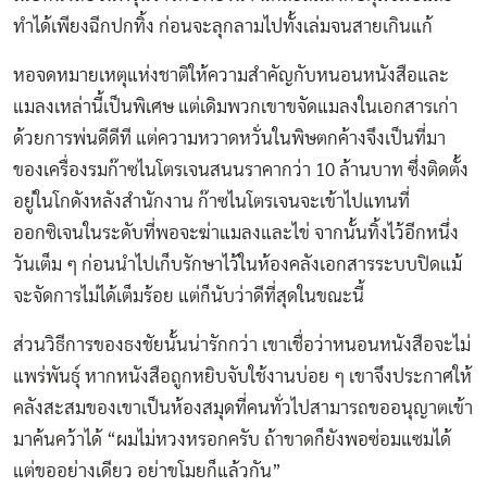
ทำได้เพียงฉีกปกทิ้ง ก่อนจะลุกลามไปทั้งเล่มจนสายเกินแก้
หอจดหมายเหตุแห่งชาติให้ความสำคัญกับหนอนหนังสือและ
แมลงเหล่านี้เป็นพิเศษ แต่เดิมพวกเขาขจัดแมลงในเอกสารเก่า
ด้วยการพ่นดีดีที แต่ความหวาดหวั่นในพิษตกค้างจึงเป็นที่มา
ของเครื่องรมก๊าซไนโตรเจนสนนราคากว่า 10 ล้านบาท ซึ่งติดตั้ง
อยู่ในโกดังหลังสำนักงาน ก๊าซไนโตรเจนจะเข้าไปแทนที่
ออกซิเจนในระดับที่พอจะฆ่าแมลงและไข่ จากนั้นทิ้งไว้อีกหนึ่ง
วันเต็ม ๆ ก่อนนำไปเก็บรักษาไว้ในห้องคลังเอกสารระบบปิดแม้
จะจัดการไม่ได้เต็มร้อย แต่ก็นับว่าดีที่สุดในขณะนี้
ส่วนวิธีการของธงชัยนั้นน่ารักกว่า เขาเชื่อว่าหนอนหนังสือจะไม่
แพร่พันธุ์ หากหนังสือถูกหยิบจับใช้งานบ่อย ๆ เขาจึงประกาศให้
คลังสะสมของเขาเป็นห้องสมุดที่คนทั่วไปสามารถขออนุญาตเข้า
มาค้นคว้าได้ “ผมไม่หวงหรอกครับ ถ้าขาดก็ยังพอซ่อมแซมได้
แต่ขออย่างเดียว อย่าขโมยก็แล้วกัน”