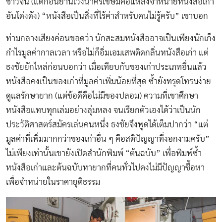
ชาวจีน (แต่ก่อนย่านเวิ้งนาครเขษมคือแหล่งจำหน่ายหนังสือเก่า
อันโด่งดัง) “หนังสือเป็นสิ่งที่ไร้ค่าสำหรับคนไม่รู้ครับ” เขาบอก
ท่ามกลางเสียงค่อนขอดว่า นักสะสมหนังสืออาจเป็นเพียงนักเก็ง
กำไรมูลค่ากาลเวลา หรือไม่ก็อิ่มเอมเสพติดกลิ่นหนังสือเก่า แต่
ธงชัยยักไหล่ก่อนบอกว่า เมื่อเทียบกับของเก่าประเภทอื่นแล้ว
หนังสือคงเป็นของเก่าที่มูลค่าเพิ่มน้อยที่สุด ซํ้ายังทรุดโทรมง่าย
ดูแลรักษายาก (แต่ข้อดีคือไม่มีของปลอม) ความที่เขาศึกษา
หนังสือแทบทุกเล่มอย่างลุ่มหลง จนเรียกตัวเองได้ว่าเป็นนัก
ประวัติศาสตร์สมัครเล่นคนหนึ่ง ธงชัยจึงพูดได้เต็มปากว่า “แต่
มูลค่าที่เพิ่มมากกว่าของเก่าอื่น ๆ คือสติปัญญาที่งอกงามครับ”
ไม่เพียงเท่านั้นเขายังเปิดสำนักพิมพ์ “ต้นฉบับ” เพื่อพิมพ์ซํ้า
หนังสือเก่าและต้นฉบับหายากที่คนทั่วไปคงไม่มีปัญญาซื้อหา
เพื่อจำหน่ายในราคายุติธรรม