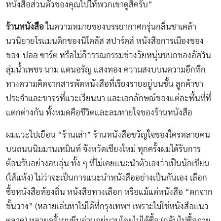
หนังสือส่วนตัวของคุณไปให้พวกเขาดูสิครับ”
ร้านหนังสือ
ในความหมายของบรรยากาศกรุ่นกลิ่นชาเคล้า
นวนิยายโรแมนติกของนิโคลัส สปาร์คส์ หนังสือการเมืองของ
ชอง-ปอล ซาร์ต หรือไม่ก็วรรณกรรมช่วงวัยหนุ่มขบถของอัศวิน
ลุ่มนํ้าเพชร นาม แดนอรัญ แสงทอง ความสงบบนความอึกทึก
ทางความคิดจากสารพัดหนังสือที่เรียงรายอยู่บนชั้น ลูกค้าขา
ประจำและขาจรที่แวะเวียนมา และเอกลักษณ์ของแต่ละพื้นที่ที่
แตกต่างกัน ทั้งหมดคือชีวิตและลมหายใจของร้านหนังสือ
ผมแวะไปเยือน “ร้านเล่า” ร้านหนังสือขวัญใจของใครหลายคน
บนถนนนิมมานเหมินท์ จังหวัดเชียงใหม่ ทุกครั้งผมได้รับการ
ต้อนรับอย่างอบอุ่น ทั้ง ๆ ที่ไม่เคยแนะนำตัวเองว่าเป็นนักเขียน
(ไส้แห้ง) ไม่ว่าจะเป็นการแนะนำหนังสืออย่างเป็นกันเอง เลือก
ซื้อหนังสือท้องถิ่น หนังสือทางเลือก หรือแม้แต่หนังสือ “ตกจาก
ชั้นวาง” (หลายเล่มหาไม่ได้ที่กรุงเทพฯ เพราะไม่ใช่หนังสือแนว
ตลาด) หลายครั้งผมยืนอ่านอยู่นานโดยไม่ได้ซื้อ (กลับไปซื้อภาย