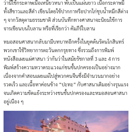
ว่านี้ใช้กระดาษเนื้อเหนียวหนา พับเป็นแผ่นยาว เนื้อกระดาษมี
ทั้งสีขาวและสีดำ เขียนโดยใช้ปากกาหรือปากไก่ชุบนํ้าหมึกสีต่าง
ๆ จากวัสดุตามธรรมชาติ ส่วนบันทึกทางศาสนาจะนิยมใช้การ
จารเขียนบนใบลาน หรือที่เรียกว่า คัมภีร์ใบลาน
หมอสอนศาสนากลับมามีบทบาทอีกครั้งในยุคต้นรัตนโกสินทร์
พวกเขาใช้วิทยาการตะวันตกกรุยทาง ซึ่งรวมถึงการพิมพ์
หนังสือเผยแผ่ศาสนา ว่ากันว่าในสมัยรัชกาลที่ 3 และ 4 การ
พิมพ์สร้างความหวาดระแวงแก่ชนชั้นปกครองเป็นอย่างมาก
เนื่องจากคำสอนเผยแผ่ไปสู่พวกคนจีนซึ่งมีจำนวนมากอย่าง
รวดเร็ว และเนื้อหาค่อนข้าง “ปะทะ” กับศาสนาเดิมอย่างรุนแรง
จนเกิดความขัดแย้งระหว่างชนชั้นปกครองและหมอสอนศาสนา
อยู่เนือง ๆ