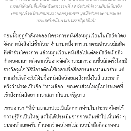
เบรลล์ที่คิดค้นขึ้นตั้งแต่ต้นศตวรรษที่ 19 จึงช่วยให้ความฝันนี้เป็นจริง
(ขอบคุณโรงเรียนสอนคนตาบอดกรุงเทพฯ มูลนิธิช่วยคนตาบอดแห่ง
ประเทศไทยในพระบรมราชินูปถัมภ์)
ตอนนี้มกุฏกำลังทดลองโครงการหนังสือหมุนเวียนในมัสยิด โดย
จัดหาหนังสือไม่ซํ้ากันมาจำนวนหนึ่ง หารแบ่งตามจำนวนมัสยิด
ที่เข้าร่วมโครงการ แล้วหมุนเวียนหนังสือไปแต่ละมัสยิดเมื่อถึง
กำหนดเวลา หลังจากนั้นอาจจัดกิจกรรมการอ่านขึ้นสักครั้งโดยมี
รางวัลจูงใจ วิธีนี้อาจต้องใช้เวลาเพื่อสื่อสารและหาแนวร่วม แต่
หากสำเร็จก็จะใช้เงินซื้อหนังสือน้อยลงถึงหนึ่งในสี่ และเขาก็
หวังว่าน่าจะเป็นอีก “ทางเลือก” ของคนส่วนใหญ่ในประเทศที่
เข้าถึงหนังสือยากกว่าสลากกินแบ่งรัฐบาล
เขาบอกว่า “ที่ผ่านมาเราประเมินโลกการอ่านในประเทศโดยใช้
ความรู้สึกเป็นใหญ่ แต่ไม่ได้ประเมินจากการเดินเข้าไปเห็นจริง ๆ
ผมขอท้าเลยครับ ถ้าบอกว่าคนไทยไม่อ่านหนังสือก็ลองหอบ