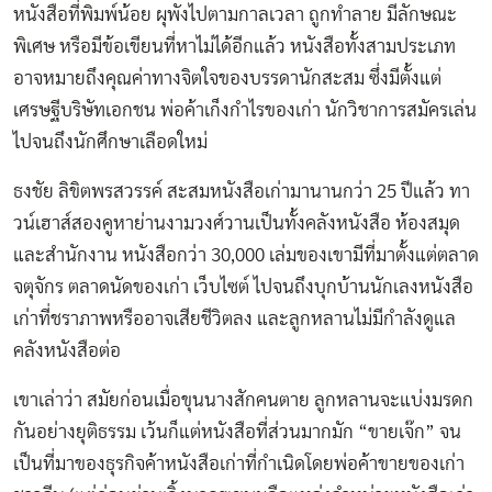
หนังสือที่พิมพ์น้อย ผุพังไปตามกาลเวลา ถูกทำลาย มีลักษณะ
พิเศษ หรือมีข้อเขียนที่หาไม่ได้อีกแล้ว หนังสือทั้งสามประเภท
อาจหมายถึงคุณค่าทางจิตใจของบรรดานักสะสม ซึ่งมีตั้งแต่
เศรษฐีบริษัทเอกชน พ่อค้าเก็งกำไรของเก่า นักวิชาการสมัครเล่น
ไปจนถึงนักศึกษาเลือดใหม่
ธงชัย ลิขิตพรสวรรค์ สะสมหนังสือเก่ามานานกว่า 25 ปีแล้ว ทา
วน์เฮาส์สองคูหาย่านงามวงศ์วานเป็นทั้งคลังหนังสือ ห้องสมุด
และสำนักงาน หนังสือกว่า 30,000 เล่มของเขามีที่มาตั้งแต่ตลาด
จตุจักร ตลาดนัดของเก่า เว็บไซต์ ไปจนถึงบุกบ้านนักเลงหนังสือ
เก่าที่ชราภาพหรืออาจเสียชีวิตลง และลูกหลานไม่มีกำลังดูแล
คลังหนังสือต่อ
เขาเล่าว่า สมัยก่อนเมื่อขุนนางสักคนตาย ลูกหลานจะแบ่งมรดก
กันอย่างยุติธรรม เว้นก็แต่หนังสือที่ส่วนมากมัก “ขายเจ๊ก” จน
เป็นที่มาของธุรกิจค้าหนังสือเก่าที่กำเนิดโดยพ่อค้าขายของเก่า