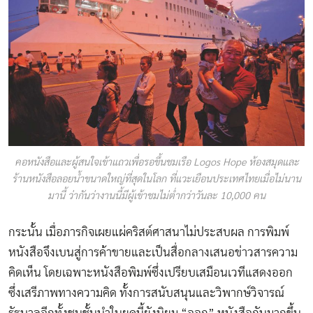
คอหนังสือและผู้สนใจเข้าแถวเพื่อรอขึ้นชมเรือ Logos Hope ห้องสมุดและ
ร้านหนังสือลอยนํ้าขนาดใหญ่ที่สุดในโลก ที่แวะเยือนประเทศไทยเมื่อไม่นาน
มานี้ ว่ากันว่างานนี้มีผู้เข้าชมไม่ตํ่ากว่าวันละ 10,000 คน
กระนั้น เมื่อภารกิจเผยแผ่คริสต์ศาสนาไม่ประสบผล การพิมพ์
หนังสือจึงเบนสู่การค้าขายและเป็นสื่อกลางเสนอข่าวสารความ
คิดเห็น โดยเฉพาะหนังสือพิมพ์ซึ่งเปรียบเสมือนเวทีแสดงออก
ซึ่งเสรีภาพทางความคิด ทั้งการสนับสนุนและวิพากษ์วิจารณ์