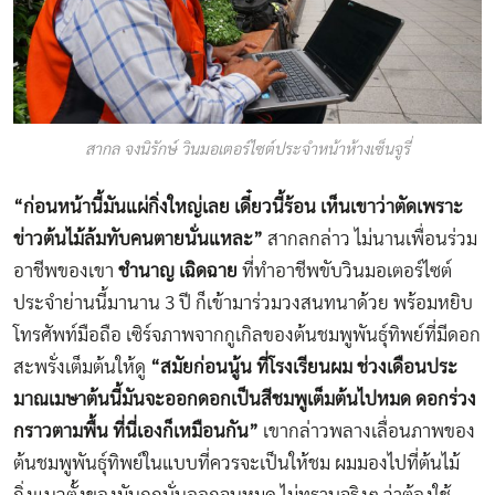
สากล จงนิรักษ์ วินมอเตอร์ไซต์ประจำหน้าห้างเซ็นจูรี่
“ก่อนหน้านี้มันแผ่กิ่งใหญ่เลย เดี๋ยวนี้ร้อน เห็นเขาว่าตัดเพราะ
ข่าวต้นไม้ล้มทับคนตายนั่นแหละ”
สากลกล่าว ไม่นานเพื่อนร่วม
อาชีพของเขา
ชำนาญ เฉิดฉาย
ที่ทำอาชีพขับวินมอเตอร์ไซต์
ประจำย่านนี้มานาน 3 ปี ก็เข้ามาร่วมวงสนทนาด้วย พร้อมหยิบ
โทรศัพท์มือถือ เซิร์จภาพจากกูเกิลของต้นชมพูพันธุ์ทิพย์ที่มีดอก
สะพรั่งเต็มต้นให้ดู
“สมัยก่อนนู้น ที่โรงเรียนผม ช่วงเดือนประ
มาณเมษาต้นนี้มันจะออกดอกเป็นสีชมพูเต็มต้นไปหมด ดอกร่วง
กราวตามพื้น ที่นี่เองก็เหมือนกัน”
เขากล่าวพลางเลื่อนภาพของ
ต้นชมพูพันธุ์ทิพย์ในแบบที่ควรจะเป็นให้ชม ผมมองไปที่ต้นไม้