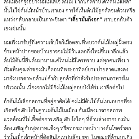
คนเมืองกรุงอย่างผมไม่ใส่ใจ ต้นไม้ มากนักตราบใดที่ต้นไม้เหล่า
นั้นไม่ใช่ต้นไม้หน้าบ้านเราเอง การได้เห็นต้นไม้ถูกตัดจนด้วนหรือ
แหว่งกลับกลายเป็นภาพชินตา
“เดี๋ยวมันก็งอก”
เราบอกกับตัว
เองเช่นนั้น
ผมเพิ่งมารับรู้ถึงความเจ็บใจก็เมื่อตอนที่พบว่าต้นไม้ใหญ่ฝั่งตรง
ข้ามหน้าปากซอยบ้านอาจจะไม่มีวันแตกกิ่งใหม่ขึ้นมาอีกแล้ว
ต้นไม้ต้นนี้ยืนต้นมานานแค่ไหนไม่มีใครทราบ แต่ทุกคนเพิ่งมา
เริ่มเห็นคุณค่าของมันก็ตอนที่พระอาทิตย์ยามบ่ายสาดแสงลง
มายังบรรดาพ่อค้าแม่ค้ากับลูกค้าที่กำลังรับประทานอาหารใน
บริเวณนั้น เนื่องจากไม่มีกิ่งไม้ใหญ่คอยบังให้ร่มเงาอีกต่อไป
ถ้าต้นไม้เลือกสถานที่อยู่อาศัยได้ คงไม่มีต้นไม้ต้นไหนอยากที่จะ
เกิดหรือเติบโตในฐานะต้นไม้ในเมือง อันเนื่องมาจากสภาพ
แวดล้อมที่ไม่เอื้อต่อการเจริญเติบโตใดๆ ที่ด้านล่างรากของมัน
ต้องเผชิญกับฟุตบาทแข็งๆ หรือท่อระบายน้ำ บางต้นโชคร้ายก
ว่านั้นเมื่อเจ้าหน้าที่ตัดสินใจเทปูนล้อมรอบ ในขณะที่ด้านบนกิ่ง