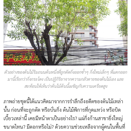
ตัวอย่างของต้นไม้ริมถนนต้นหนึ่งที่ถูกตัดกิ่งออกซ้ำๆ กิ่งใหม่เล็กๆ ที่แตกออก
มานี้เรียกว่ากิ่งกระโดง เป็นปฏิกิริยาจากความกลัวตายของต้นไม้เอง และ
สะท้อนให้เห็นว่าต้นไม้ต้นนี้เผชิญกับความเครียดสูง
ภาพถ่ายชุดนี้ได้แนวคิดมาจากการรำลึกถึงอดีตของต้นไม้เหล่า
นั้น ก่อนที่จะถูกตัด หรือบั่นกิ่ง ต้นไม้พิการที่กุดแหว่ง หรือบิด
เบี้ยวเหล่านี้ เคยมีหน้าตาเป็นอย่างไร? แผ่กิ่งก้านสาขายิ่งใหญ่
ขนาดไหน? มีดอกหรือไม่? ด้วยความช่วยเหลือจากผู้คนในพื้นที่