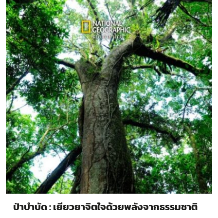
ป่าบำบัด : เยียวยาจิตใจด้วยพลังจากธรรมชาติ