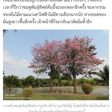
กิ่งแนวตั้งของมันถูกบั่นออกจนหมด ไม่ทราบจริงๆ ว่าต้องใช้
เวลากี่ปีกว่าชมพูพันธุ์ทิพย์ต้นนี้จะออกดอกอีกครั้ง ชะตากรรม
ของต้นไม้ตามแนวเสาไฟฟ้าไม่มีทางเลือกมากนัก หากยอดของ
มันสูงยาวขึ้นอีกครั้ง เจ้าหน้าที่ก็จะกลับมาตัดมันซ้ำอีก
ภาพต้นชมพูพันธุ์ทิพย์จากกูเกิล ที่ชำนาญเปิดให้ดู ในสมัยที่เขายังเป็นเด็กต่าง
จังหวัด ต้นชมพูพันธุ์ทิพย์มีลักษณะเช่นนี้