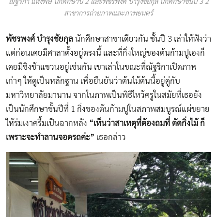
ณัฐริกา แห่งพิษ นักศึกษาปี 2 และพัชรพงศ์ บำรุงชัยกุล นักศึกษาชั้นปี 3 2
สาขาการถ่ายภาพและภาพยนตร์
พัชรพงศ์ บำรุงชัยกุล
นักศึกษาสาขาเดียวกัน ชั้นปี 3 เล่าให้ฟังว่า
แต่ก่อนเคยมีศาลาตั้งอยู่ตรงนี้ และที่กิ่งใหญ่ของต้นก้ามปูเองก็
เคยมีชิงช้าแขวนอยู่เช่นกัน เขาเล่าในขณะที่ณัฐริกาเปิดภาพ
เก่าๆ ให้ดูเป็นหลักฐาน เพื่อยืนยันว่าต้นไม้ต้นนี้อยู่คู่กับ
มหาวิทยาลัยมานาน จากในภาพเป็นพิธีไหว้ครูในสมัยที่เธอยัง
เป็นนักศึกษาชั้นปีที่ 1 กิ่งของต้นก้ามปูในสภาพสมบูรณ์แผ่ขยาย
ให้ร่มเงาครึ้มเป็นฉากหลัง
“เห็นว่าสาเหตุที่ต้องถมที่ ตัดกิ่งไม้ ก็
เพราะจะทำลานจอดรถค่ะ”
เธอกล่าว