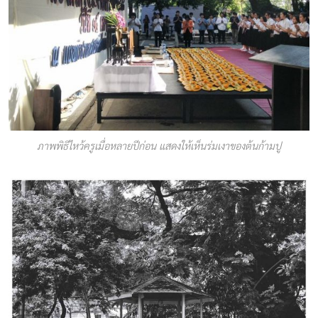
ภาพพิธีไหว้ครูเมื่อหลายปีก่อน แสดงให้เห็นร่มเงาของต้นก้ามปู