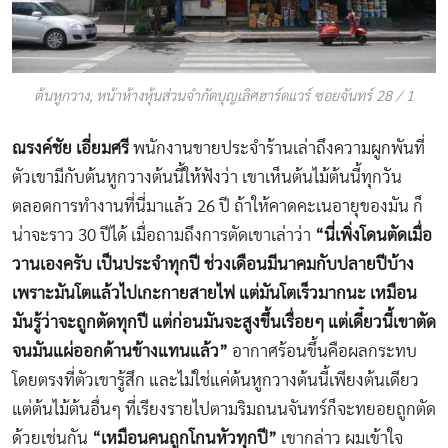
ต้นหูกวาง, หน้าห้างหุ้นส่วนจำกัดบุญเลิศฮาร์ดแวร์ ซอยจันทร์ 28 / 1
ณรงค์ชัย เอี่ยมศรี
พนักงานขายประจำร้านเล่าถึงความผูกพันที่
ตัวเขามีกับต้นหูกวางต้นนี้ให้ฟังว่า เขาเห็นต้นไม้ต้นนี้ทุกวัน
ตลอดการทำงานที่นี่มาแล้ว 26 ปี ถ้าให้คาดคะเนอายุของมัน ก็
น่าจะราว 30 ปีได้ เมื่อถามถึงการตัดเขาเล่าว่า
“นี่เพิ่งโดนตัดเมื่อ
วานเองครับ เป็นประจำทุกปี ช่วงเดือนมีนาคมกับปลายปีบ้าง
เพราะมันโตแล้วไปเกะกายสายไฟ แต่มันโตเร็วมากนะ เหมือน
มันรู้ว่าจะถูกตัดทุกปี แต่ก่อนมันจะสูงขึ้นเรื่อยๆ แต่เดี๋ยวนี้เขาตัด
จนมันแผ่ออกด้านข้างแทนแล้ว”
อากาศร้อนขึ้นคือผลกระทบ
โดยตรงที่ตัวเขารู้สึก และไม่ใช่แค่ต้นหูกวางต้นนี้เพียงต้นเดียว
แต่ต้นไม้ต้นอื่นๆ ที่เรียงรายไปตามริมถนนจันทร์ก็จะทยอยถูกตัด
ด้วยเช่นกัน
“เหมือนคนถูกโกนหัวทุกปี”
เขากล่าว ผมเข้าใจ