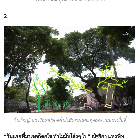
2.
ต้นก้ามปู, มหาวิทยาลัยเทคโนโลยีราชมงคลกรุงเทพ ถนนนางลิ้นจี่
“วันแรกที่มาเจอก็ตกใจ ทำไมมันโล่งๆ ไป” ณัฐริกา แห่งพิษ