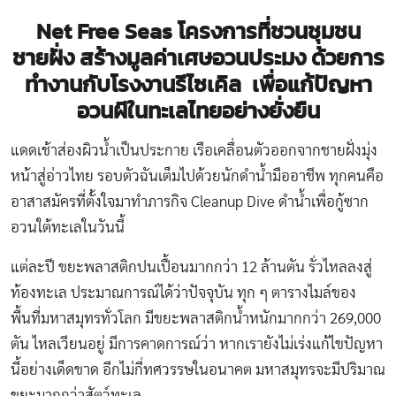
Net Free Seas โครงการที่ชวนชุมชน
ชายฝั่ง สร้างมูลค่าเศษอวนประมง ด้วยการ
ทำงานกับโรงงานรีไซเคิล เพื่อแก้ปัญหา
อวนผีในทะเลไทยอย่างยั่งยืน
แดดเช้าส่องผิวน้ำเป็นประกาย เรือเคลื่อนตัวออกจากชายฝั่งมุ่ง
หน้าสู่อ่าวไทย รอบตัวฉันเต็มไปด้วยนักดำน้ำมืออาชีพ ทุกคนคือ
อาสาสมัครที่ตั้งใจมาทำภารกิจ Cleanup Dive ดำน้ำเพื่อกู้ซาก
อวนใต้ทะเลในวันนี้
แต่ละปี ขยะพลาสติกปนเปื้อนมากกว่า 12 ล้านตัน รั่วไหลลงสู่
ท้องทะเล ประมาณการณ์ได้ว่าปัจจุบัน ทุก ๆ ตารางไมล์ของ
พื้นที่มหาสมุทรทั่วโลก มีขยะพลาสติกน้ำหนักมากกว่า 269,000
ตัน ไหลเวียนอยู่ มีการคาดการณ์ว่า หากเรายังไม่เร่งแก้ไขปัญหา
นี้อย่างเด็ดขาด อีกไม่กี่ทศวรรษในอนาคต มหาสมุทรจะมีปริมาณ
ขยะมากกว่าสัตว์ทะเล