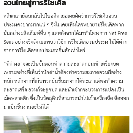
อวนไทยสู่การรีไซเคิล
ศลิษาเล่าย้อนกลับไปในอดีต เธอเคยคิดว่าการรีไซเคิลอวน
ประมงคงยากมากแน่ ๆ จึงไม่เคยเห็นใครพยายามรีไซเคิลพวก
มันอย่างผลิตภัณฑ์อื่น ๆ แต่หลังจากได้มาทำโครงการ Net Free
Seas อย่างจริงจัง เธอพบว่าวิธีการรีไซเคิลอวนประมง ไม่ได้ต่าง
จากการรีไซเคิลขยะประเภทอื่นสักเท่าไหร่
“ที่ต่างอาจจะเป็นขั้นตอนทำความสะอาดก่อนเข้าเครื่องบด
เพราะอย่างที่เห็นว่านักดำน้ำต้องทำความสะอาดอวนผีอย่าง
หนัก หลักจากที่เก็บพวกมันขึ้นมาจากใต้ทะเล แต่พอทำความ
สะอาดเสร็จ อวนก็จะถูกบด และนำเข้ากระบวนการแปลงเป็น
เม็ดพลาสติก ซึ่งเป็นวัตถุดิบที่สามารถนำไปเข้าเครื่องฉีด ฉีดออก
มาเป็นชิ้นงานอะไรก็ได้