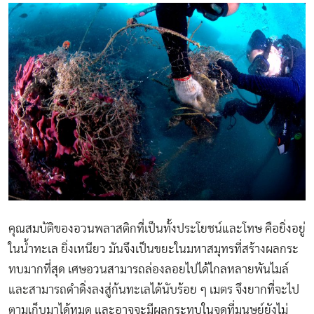
คุณสมบัติของอวนพลาสติกที่เป็นทั้งประโยชน์และโทษ คือยิ่งอยู่
ในน้ำทะเล ยิ่งเหนียว มันจึงเป็นขยะในมหาสมุทรที่สร้างผลกระ
ทบมากที่สุด เศษอวนสามารถล่องลอยไปได้ไกลหลายพันไมล์
และสามารถดำดิ่งลงสู่ก้นทะเลได้นับร้อย ๆ เมตร จึงยากที่จะไป
ตามเก็บมาได้หมด และอาจจะมีผลกระทบในจุดที่มนุษย์ยังไม่