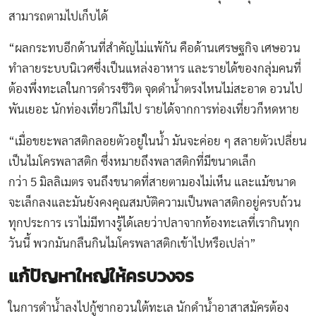
สามารถตามไปเก็บได้
“ผลกระทบอีกด้านที่สำคัญไม่แพ้กัน คือด้านเศรษฐกิจ เศษอวน
ทำลายระบบนิเวศซึ่งเป็นแหล่งอาหาร และรายได้ของกลุ่มคนที่
ต้องพึ่งทะเลในการดำรงชีวิต จุดดำน้ำตรงไหนไม่สะอาด อวนไป
พันเยอะ นักท่องเที่ยวก็ไม่ไป รายได้จากการท่องเที่ยวก็หดหาย
“เมื่อขยะพลาสติกลอยตัวอยู่ในน้ำ มันจะค่อย ๆ สลายตัวเปลี่ยน
เป็นไมโครพลาสติก ซึ่งหมายถึงพลาสติกที่มีขนาดเล็ก
กว่า 5 มิลลิเมตร จนถึงขนาดที่สายตามองไม่เห็น และแม้ขนาด
จะเล็กลงและมันยังคงคุณสมบัติความเป็นพลาสติกอยู่ครบถ้วน
ทุกประการ เราไม่มีทางรู้ได้เลยว่าปลาจากท้องทะเลที่เรากินทุก
วันนี้ พวกมันกลืนกินไมโครพลาสติกเข้าไปหรือเปล่า”
แก้ปัญหาใหญ่ให้ครบวงจร
ในการดำน้ำลงไปกู้ซากอวนใต้ทะเล นักดำน้ำอาสาสมัครต้อง