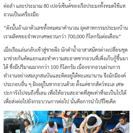
ต่อลำ และประมาณ 80 เปอร์เซ็นต์ของเรือประมงทั้งหมดใช้แห
อวนเป็นเครื่องมือ
“ดังนั้นถ้าเอาตัวเลขทั้งหมดมาคำนวณ อุตสาหกรรมประมงบ้าน
เราผลิตขยะจำพวกเศษอวนกว่า 700,000 กิโลกรัมต่อเดือน”
เมื่อเรือแล่นกลับเข้าสู่ชายฝั่ง นักดำน้ำอาสาสมัครต่างเปลี่ยนชุด
มาช่วยกันคัดแยกและทำความสะอาดซากอวนที่เพิ่งเก็บกู้ขึ้นมา
ได้ ซึ่งมีปริมาณมากกว่า 100 กิโลกรัม เนื่องจากอวนผ่านการ
ทำงานอย่างสมบุกสมบันและติดอยู่ใต้ทะเลมานาน จึงมักมีองค์
ประกอบอื่น ๆ ฝังอยู่ในซากอวนด้วย ตั้งแต่ซากสัตว์ทะเล เศษ
ปะการังไปจนถึงขี้เลน เพื่อให้อวนสะอาดที่สุดเท่าที่จะเป็นไปได้
เพื่อส่งต่อไปยังกระบวนการต่อไป นั่นคือการนำไปรีไซเคิล