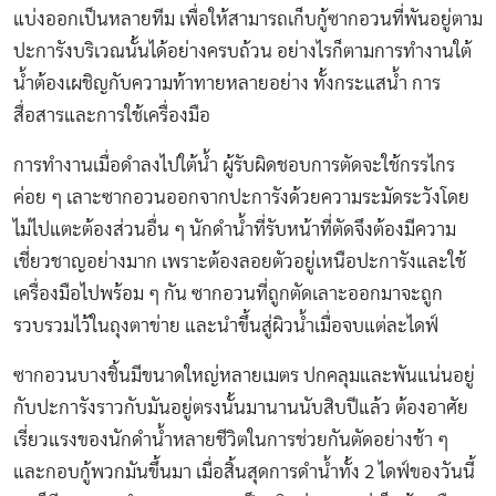
แบ่งออกเป็นหลายทีม เพื่อให้สามารถเก็บกู้ซากอวนที่พันอยู่ตาม
ปะการังบริเวณนั้นได้อย่างครบถ้วน อย่างไรก็ตามการทำงานใต้
น้ำต้องเผชิญกับความท้าทายหลายอย่าง ทั้งกระแสน้ำ การ
สื่อสารและการใช้เครื่องมือ
การทำงานเมื่อดำลงไปใต้น้ำ ผู้รับผิดชอบการตัดจะใช้กรรไกร
ค่อย ๆ เลาะซากอวนออกจากปะการังด้วยความระมัดระวังโดย
ไม่ไปแตะต้องส่วนอื่น ๆ นักดำน้ำที่รับหน้าที่ตัดจึงต้องมีความ
เชี่ยวชาญอย่างมาก เพราะต้องลอยตัวอยู่เหนือปะการังและใช้
เครื่องมือไปพร้อม ๆ กัน ซากอวนที่ถูกตัดเลาะออกมาจะถูก
รวบรวมไว้ในถุงตาข่าย และนำขึ้นสู่ผิวน้ำเมื่อจบแต่ละไดฟ์
ซากอวนบางชิ้นมีขนาดใหญ่หลายเมตร ปกคลุมและพันแน่นอยู่
กับปะการังราวกับมันอยู่ตรงนั้นมานานนับสิบปีแล้ว ต้องอาศัย
เรี่ยวแรงของนักดำน้ำหลายชีวิตในการช่วยกันตัดอย่างช้า ๆ
และกอบกู้พวกมันขึ้นมา เมื่อสิ้นสุดการดำน้ำทั้ง 2 ไดฟ์ของวันนี้