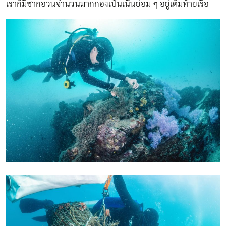
เราก็มีซากอวนจำนวนมากกองเป็นเนินย่อม ๆ อยู่เต็มท้ายเรือ