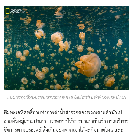
แมงกะพรุนสีทอง, ทะเลสาบแมงกะพรุน (Jellyfish Lake) ประเทศปาเลา
ทีมทะเลพิสุทธิ์ถ่ายทำการดำน้ำสำรวจของพวกเขาแล้วนำไป
ฉายทั่วหมู่เกาะปาเลา “เราอยากให้ชาวปาเลาเห็นว่า การบริหาร
จัดการตามประเพณีดั้งเดิมของพวกเขาได้ผลดีขนาดไหน และ