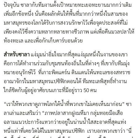
ปัจจุบัน ซาลากับทีมงานตั้งเป้าหมายทะเยอทะยานมากกว่าเดิม
เพิ่มอีกข้อหนึ่ง นั่นคือผลักดันให้พื้นที่มากกว่าหนึ่งในสามของ
มหาสมุทรของโลกได้รับการสงวนรักษาไว้เพื่อจุดประสงค์ที่ไม่
เพียงคงไว้ซึ่งความหลากหลายทางชีวภาพ แต่เพื่อคืนมวลปลาให้
ท้องทะเล และเพื่อกักเก็บคาร์บอนด้วย
สำหรับซาลา
แง่มุมน่าอิ่มใจมากที่สุดแง่มุมหนึ่งในงานของเขา
คือการได้ทำงานร่วมกับชุมชนท้องถิ่นในที่ต่างๆ ที่เขากับทีมมุ่ง
หมายอนุรักษ์ไว้ ที่เกาะพิตแคร์น ดินแดนโพ้นทะเลของสหราช
อาณาจักรในมหาสมุทรแปซิฟิกตอนใต้ ทีมทะเลพิสุทธิ์ทำงาน
ใกล้ชิดกับผู้อยู่อาศัยบนเกาะที่มีอยู่ราว 50 คน
“เราให้พวกเขาดูภาพโลกใต้น้ำที่พวกเขาไม่เคยเห็นมาก่อน” ซา
ลาเล่าและเสริมว่า “ภาพปลาสากฝูงมหึมา กลุ่มหอยมือเสือ
ฉลามแนวปะการังแหวกว่ายอยู่ในน่านน้ำใสสะอาดที่สุดแห่ง
หนึ่งเท่าที่เคยวัดได้ในมหาสมุทรแปซิฟิก เราบอกพวกเขาว่า ‘นี่