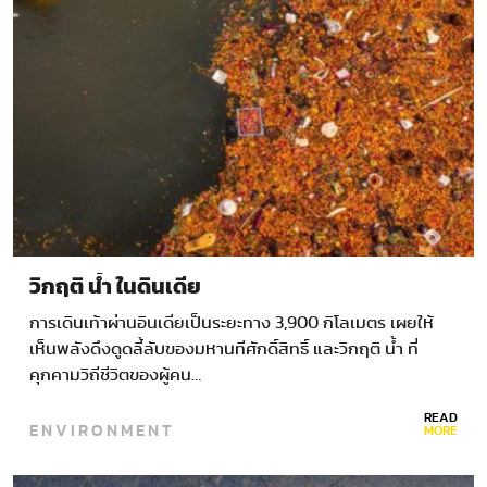
วิกฤติ น้ำ ในดินเดีย
การเดินเท้าผ่านอินเดียเป็นระยะทาง 3,900 กิโลเมตร เผยให้
เห็นพลังดึงดูดลี้ลับของมหานทีศักดิ์สิทธิ์ และวิกฤติ น้ำ ที่
คุกคามวิถีชีวิตของผู้คน…
READ
ENVIRONMENT
MORE