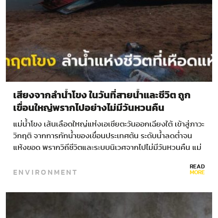
เสียงจากลำน้ำโขง ในวันที่สายน้ำและชีวิต ถูก
เขื่อนใหญ่พรากไปอย่างไม่มีวันหวนคืน
แม่น้ำโขง เส้นเลือดใหญ่แห่งเอเชียตะวันออกเฉียงใต้ เข้าสู่ภาวะ
วิกฤติ จากการกักน้ำของเขื่อนประเทศต้น ระดับน้ำลดต่ำจน
แห้งขอด พรากวิถีชีวิตและระบบนิเวศจากไปไม่มีวันหวนคืน แม่
โขง…
READ
ENVIRONMENT
MORE