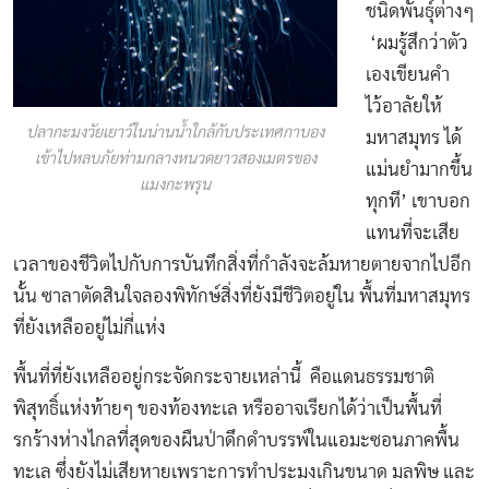
ชนิดพันธุ์ต่างๆ
‘ผมรู้สึกว่าตัว
เองเขียนคำ
ไว้อาลัยให้
ปลากะมงวัยเยาว์ในน่านน้ำใกล้กับประเทศกาบอง
มหาสมุทร ได้
เข้าไปหลบภัยท่ามกลางหนวดยาวสองเมตรของ
แม่นยำมากขึ้น
แมงกะพรุน
ทุกที’ เขาบอก
แทนที่จะเสีย
เวลาของชีวิตไปกับการบันทึกสิ่งที่กำลังจะล้มหายตายจากไปอีก
นั้น ซาลาตัดสินใจลองพิทักษ์สิ่งที่ยังมีชีวิตอยู่ใน พื้นที่มหาสมุทร
ที่ยังเหลืออยู่ไม่กี่แห่ง
พื้นที่ที่ยังเหลืออยู่กระจัดกระจายเหล่านี้ คือแดนธรรมชาติ
พิสุทธิ์แห่งท้ายๆ ของท้องทะเล หรืออาจเรียกได้ว่าเป็นพื้นที่
รกร้างห่างไกลที่สุดของผืนป่าดึกดำบรรพ์ในแอมะซอนภาคพื้น
ทะเล ซึ่งยังไม่เสียหายเพราะการทำประมงเกินขนาด มลพิษ และ