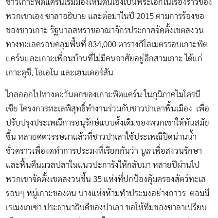
ชาวเกาะพิตแคร์นเริ่มมองเห็นตนเองเป็นพระเอกในเรื่องราวของ
พวกเขาเอง ซาลาอธิบาย และต่อมาในปี 2015 ตามการร้องขอ
ของชาวเกาะ รัฐบาลสหราชอาณาจักรประกาศจัดตั้งเขตสงวน
ทางทะเลครอบคลุมพื้นที่ 834,000 ตารางกิโลเมตรรอบเกาะพิต
แคร์นและเกาะเพื่อนบ้านที่ไม่มีคนอาศัยอยู่อีกสามเกาะ ได้แก่
เกาะดูซี, โอเอโน และเฮนเดอร์สัน
ไกลออกไปทางตะวันตกของเกาะพิตแคร์น ในภูมิภาคไมโครนี
เซีย โครงการทะเลพิสุทธิ์ทำงานร่วมกับชาวปาเลาพื้นเมือง เพื่อ
ปรับปรุงประเพณีการอนุรักษ์แบบดั้งเดิมของพวกเขาให้ทันสมัย
ขึ้น หลายศตวรรษมาแล้วที่ชาวปาเลาใช้ประเพณีปิดน่านน้ำ
ชั่วคราวเพื่องดทำการประมงที่เรียกกันว่า
บูล
เพื่อสงวนรักษา
และฟื้นคืนมวลปลาในแนวปะการังให้กลับมา หลายปีผ่านไป
พวกเขาจัดตั้งเขตสงวนขึ้น 35 แห่งที่ปกป้องคุ้มครองสัตว์ทะเล
รอบๆ หมู่เกาะของตน บางแห่งห้ามทำประมงอย่างถาวร ตอมมี
เรเมงเกเซา ประธานาธิบดีของปาเลา ขอให้ทีมของซาลาเปรียบ