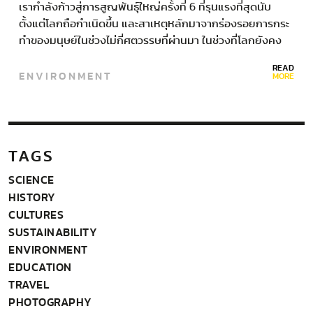
เรากำลังก้าวสู่การสูญพันธุ์ใหญ่ครั้งที่ 6 ที่รุนแรงที่สุดนับ
ตั้งแต่โลกถือกำเนิดขึ้น และสาเหตุหลักมาจากร่องรอยการกระ
ทำของมนุษย์ในช่วงไม่กี่ศตวรรษที่ผ่านมา ในช่วงที่โลกยังคง
ชะงักกับการแพร่ระบาดของโรคติดเชื่อโควิด-19 ที่ดูเหมือนจะ
READ
ENVIRONMENT
ยังไม่สิ้นสุดลงง่าย ๆ…
MORE
TAGS
SCIENCE
HISTORY
CULTURES
SUSTAINABILITY
ENVIRONMENT
EDUCATION
TRAVEL
PHOTOGRAPHY