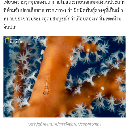
เทียบความชุกชุมของปลาภายในและภายนอกเขตสงวนประเภท
ที่ห้ามจับปลาเด็ดขาด พวกเขาพบว่า มีชนิดพันธุ์ต่างๆที่เป็นเป้า
หมายของชาวประมงอุดมสมบูรณ์กว่าเกือบสองเท่าในเขตห้าม
จับปลา
ปลาบู่แส้ทะเลบนปะการังอ่อน, ประเทศปาเลา