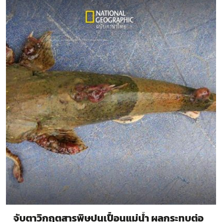
จับตาวิกฤตสารพิษปนเปื้อนแม่น้ำ ผลกระทบต่อ