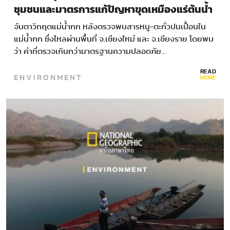
ชุมชนและมาตรการแก้ปัญหาขุดเหมืองแร่ต้นน้ำ
จับตาวิกฤตแม่น้ำกก หลังตรวจพบสารหนู-ตะกั่วปนเปื้อนใน
แม่น้ำกก ซึ่งไหลผ่านพื้นที่ จ.เชียงใหม่ และ จ.เชียงราย โดยพบ
ว่า ค่าที่ตรวจเกินกว่ามาตรฐานความปลอดภัย…
READ
ENVIRONMENT
MORE