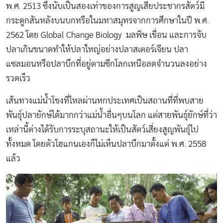
พ.ศ. 2513 ซึ่งนับเป็นสองเท่าของการสูญเสียประชากรสัตว์มี
กระดูกสันหลังบนบกหรือในมหาสมุทรจากการศึกษาในปี พ.ศ.
2562 โดย Global Change Biology มลพิษ เขื่อน และการจับ
ปลาเกินขนาดทำให้ปลาใหญ่อย่างปลาสเตอร์เจียน ปลา
แซลมอนหรือปลาบึกที่อยู่ตามซีกโลกเหนือลดจำนวนลงอย่าง
รวดเร็ว
เส้นทางแม่น้ำโขงที่ไหลผ่านหกประเทศเป็นสถานที่ที่พบสาย
พันธุ์ปลายักษ์ได้มากกว่าแม่น้ำอื่นๆบนโลก แต่สายพันธุ์ยักษ์ที่ว่า
เหล่านี้ต่างได้รับการระบุสถานะให้เป็นสัตว์เสี่ยงสูญพันธุ์ไป
ทั้งหมด โดยตัวโฮแกนเองก็ไม่เห็นปลาบึกมาตั้งแต่ พ.ศ. 2558
แล้ว