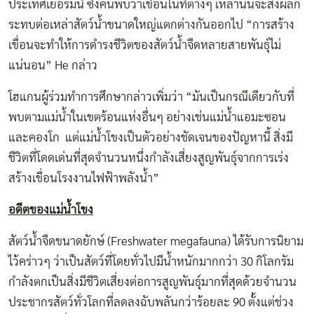
ประเทศเยอรมนี ซึ่งค้นพบว่าเขื่อนในที่ต่างๆ เหล่านั้นจะส่งผลก
ระทบต่อเหล่าสัตว์น้ำขนาดใหญ่แตกต่างกันออกไป “การสร้าง
เขื่อนจะทำให้การดำรงชีวิตของสัตว์น้ำจืดหลายสายพันธุ์ไม่
แน่นอน” He กล่าว
โฮแกนผู้ร่วมทำการศึกษากล่าวเพิ่มว่า “มันเป็นกรณีเดียวกับที่
พบตามแม่น้ำในเขตร้อนแห่งอื่นๆ อย่างเช่นแม่น้ำแอมะซอน
และคองโก แต่แม่น้ำโขงเป็นตัวอย่างชัดเจนของปัญหานี้ สิ่งมี
ชีวิตที่โดดเด่นที่สุดจำนวนหนึ่งกำลังเสี่ยงสูญพันธุ์จากการเร่ง
สร้างเขื่อนโรงงานไฟฟ้าพลังน้ำ”
อดีตของแม่น้ำโขง
สัตว์น้ำจืดขนาดยักษ์ (Freshwater megafauna) ได้รับการนิยาม
ไว้คร่าวๆ ว่าเป็นสัตว์ที่โดยทั่วไปมีน้ำหนักมากกว่า 30 กิโลกรัม
กำลังตกเป็นสิ่งมีชีวิตเสี่ยงต่อการสูญพันธุ์มากที่สุดด้วยจำนวน
ประชากรสัตว์ทั่วโลกที่ลดลงฉับพลันกว่าร้อยละ 90 ตั้งแต่ช่วง