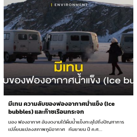
มีเทน ความลับของฟองอากาศน้ำแข็ง (Ice
bubbles) และก๊าซเรือนกระจก
มอง ฟองอากาศ อันงดงามใต้ผืนน้ำแข็งทะลุไปถึงปัญหาการ
เปลี่ยนแปลงสภาพภูมิอากาศ กันยายน ปี ค.ศ.…