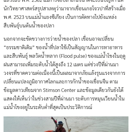
แล้วในปี พ.ศ. 2562 แม้การจัยปลาเกินขนาดจะเป็นปัญหา แต่
นักวิทยาศาสตร์สรุปสาเหตุว่ามาจากเขื่อนเกอโจวปาที่สร้างเมื่อ
พ.ศ. 2523 บนแม่น้ำแยงซีเกียง เป็นการตัดทางไปยังแหล่ง
สืบพันธุ์บนต้นน้ำของปลา
นอกจากจะขัดขวางการว่ายน้ำของปลา เขื่อนอาจเปลี่ยน
“ธรรมชาติเดิม” ของน้ำที่ปลาใช้เป็นสัญญานในการหาอาหาร
และสืบพันธุ์ พลวัตน้ำหลาก (Flood pulse) ของแม่น้ำโขงในฤดู
ฝนสามารถเพิ่มระดับน้ำได้สูงถึง 12 เมตร แต่ช่วงปีที่ผ่านมา
วงจรที่ขาดความต่อเนื่องนี้เป็นผลมาจากภัยแล้งรุนแรงจากการ
เปลี่ยนแปลงภูมิอากาศโลกและการกักน้ำของเขื่อนจีน ตาม
ข้อมูลดาวเทียมจาก Stimson Center และข้อมูลเดียวกันยังได้
แสดงให้เห็นว่าในช่วงสามปีที่ผ่านมา ระดับการหมุนเวียนน้ำใน
แม่น้ำโขงอยู่ในระดับต่ำที่สุดเป็นประวัติการณ์