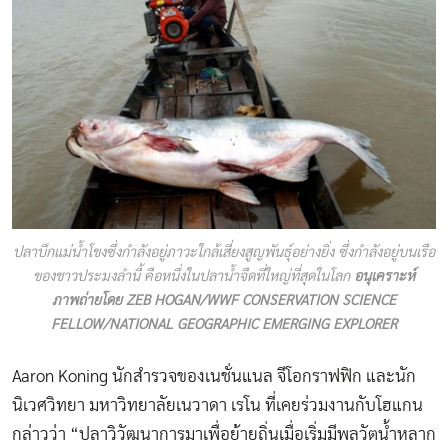
ปลาบึกแม่น้ำโขงซึ่งกำลังอยู่ภาวะใกล้เสี่ยงสูญพันธุ์อย่างยิ่ง ซึ่งกำลังอยู่บนเรือ
ของชาวประมงลำนี้ คือหนึ่งในปลาน้ำจืดที่ใหญ่ที่สุดในโลก
อนุเคราะห์
ภาพถ่ายโดย ZEB HOGAN/WWF CONSERVATION SCIENCE
FELLOW/NATIONAL GEOGRAPHIC EMERGING EXPLORER
Aaron Koning นักสำรวจของเนชั่นแนล จีโอกราฟฟิก และนัก
นิเวศวิทยา มหาวิทยาลัยเนวาดา เรโน ที่เคยร่วมงานกับโฮแกน
กล่าวว่า “ปลาวิวัฒนาการมาเพื่อย้ายถิ่นเมื่อเริ่มมีพลวัตน้ำหลาก