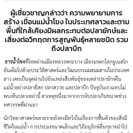
ผู้เชี่ยวชาญกล่าวว่า ความพยายามการ
สร้าง เขื่อนแม่น้ำโขง ในประเทศลาวและตาม
พื้นที่ใกล้เคียงมีผลกระทบต่อปลายักษ์และ
เสี่ยงต่อวิกฤตการสูญพันธุ์หลายชนิด รวม
ถึงปลาบึก
ธารน้ำโขง
ที่ไหลผ่านเมืองหลวงพระบาง เมืองมรดกโลกยูเนสโก
อันเต็มไปด้วยประวัติศาสตร์และวัฒนธรรมผสมผสานในประเทศ
ลาว เคยเป็นจุดผ่านไปยังแหล่งสืบพันธุ์ของเหล่าปลายักษ์ใน
แม่น้ำอย่างปลายี่สก ปลาสวาย และปลาบึก ปัจจุบันเราแทบไม่
พบเห็นปลาเหล่านี้ สาเหตุหนึ่งมาจากการจับปลาเกินขนาดช่วง
ทศวรรษที่ผ่านมา
นักวิทยาศาสตร์หลายรายยังคงมีหวังในเรื่องการฟื้นตัวของสิ่งมี
ชีวิตในแม่น้ำ การประมงขนาดเล็กและวิถีอนุรักษ์อื่นๆอาจนำไป