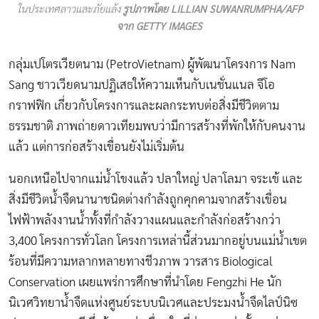
ในประเทศลาวและภัยแล้ง
รูปภาพโดย LILLIAN SUWANRUMPHA/AFP
จาก GETTY IMAGES
กลุ่มเปโตรเวียตนาม (PetroVietnam) ผู้พัฒนาโครงการ Nam
Sang ชาวเวียดนามปฏิเสธให้ความเห็นกับเนชั่นแนล จีโอ
กราฟฟิก เกี่ยวกับโครงการและผลกระทบต่อสิ่งมีชีวิตตาม
ธรรมชาติ ภาพถ่ายดาวเทียมพบว่ามีการสร้างที่พักให้กับคนงาน
แล้ว แต่การก่อสร้างเขื่อนยังไม่เริ่มต้น
นอกเหนือไปจากแม่น้ำโขงแล้ว ปลาใหญ่ ปลาโลมา จระเข้ และ
สิ่งมีชีวิตน้ำจืดนานาชนิดต่างกำลังถูกคุกคามจากสร้างเขื่อน
ไฟฟ้าพลังงานน้ำทั้งที่กำลังวางแผนและกำลังก่อสร้างกว่า
3,400 โครงการทั่วโลก โครงการเหล่านี้ส่วนมากอยู่บนแม่น้ำเขต
ร้อนที่มีความหลากหลายทางชีวภาพ วารสาร Biological
Conservation เผยแพร่การศึกษาที่นำโดย Fengzhi He นัก
นิเวศวิทยาน้ำจืดแห่งศูนย์ระบบนิเวศและประมงน้ำจืดไลป์นิซ