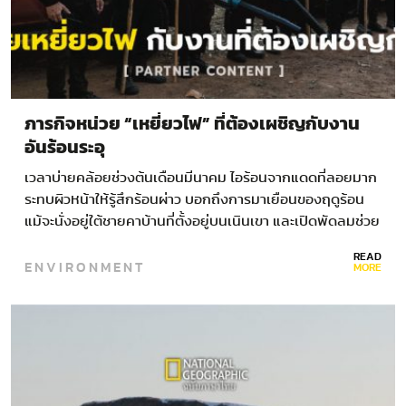
ภารกิจหน่วย “เหยี่ยวไฟ” ที่ต้องเผชิญกับงาน
อันร้อนระอุ
เวลาบ่ายคล้อยช่วงต้นเดือนมีนาคม ไอร้อนจากแดดที่ลอยมาก
ระทบผิวหน้าให้รู้สึกร้อนผ่าว บอกถึงการมาเยือนของฤดูร้อน
แม้จะนั่งอยู่ใต้ชายคาบ้านที่ตั้งอยู่บนเนินเขา และเปิดพัดลมช่วย
ผ่อนคลายความร้อน แต่ก็ยังไม่วายรู้สึกอบอ้าว และเหนอะหนะ
READ
ENVIRONMENT
ไปทั้งตัว…
MORE