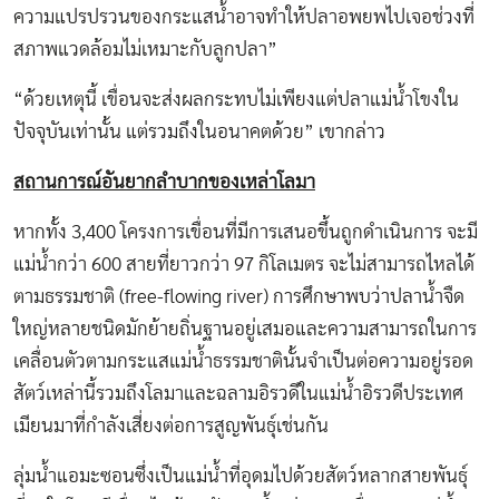
ความแปรปรวนของกระแสน้ำอาจทำให้ปลาอพยพไปเจอช่วงที่
สภาพแวดล้อมไม่เหมาะกับลูกปลา”
“ด้วยเหตุนี้ เขื่อนจะส่งผลกระทบไม่เพียงแต่ปลาแม่น้ำโขงใน
ปัจจุบันเท่านั้น แต่รวมถึงในอนาคตด้วย” เขากล่าว
สถานการณ์อันยากลำบากของเหล่าโลมา
หากทั้ง 3,400 โครงการเขื่อนที่มีการเสนอขึ้นถูกดำเนินการ จะมี
แม่น้ำกว่า 600 สายที่ยาวกว่า 97 กิโลเมตร จะไม่สามารถไหลได้
ตามธรรมชาติ (free-flowing river) การศึกษาพบว่าปลาน้ำจืด
ใหญ่หลายชนิดมักย้ายถิ่นฐานอยู่เสมอและความสามารถในการ
เคลื่อนตัวตามกระแสแม่น้ำธรรมชาตินั้นจำเป็นต่อความอยู่รอด
สัตว์เหล่านี้รวมถึงโลมาและฉลามอิรวดีในแม่น้ำอิรวดีประเทศ
เมียนมาที่กำลังเสี่ยงต่อการสูญพันธุ์เช่นกัน
ลุ่มน้ำแอมะซอนซึ่งเป็นแม่น้ำที่อุดมไปด้วยสัตว์หลากสายพันธุ์