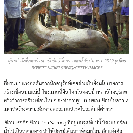
ผู้คนกำลังชื่นชมเจ้าปลาบึกยักษ์ที่ตกจากแม่น้ำโขงใน พ.ศ. 2529
รูปโดย
ROBERT NICKELSBERG/GETTY IMAGES
ที่ผ่านมา แรงกดดันจากนักอนุรักษ์เคยช่วยยับยั้งนโยบายการ
สร้างเขื่อนบนแม่น้ำโขงแบบที่จีน โดยในตอนนี้ เหล่านักอนุรักษ์
หวังว่าการสร้างเขื่อนใหม่ๆ จะทำตามรูปแบบของเขื่อนในลาว 2
แห่งที่สร้างความเสียหายต่อระบบนิเวศในระดับที่ต่ำกว่า
เขื่อนแรกคือเขื่อน Don Sahong ที่อยู่บนจุดที่แม่น้ำโขงแยกร่อง
น้ำไปเป็นหลายทาง ทำให้ปลามีเส้นทางอ้อมเขื่อน อีกแห่งคือ