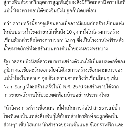
สู่การฟื้นตัวจากวิกฤตการสูญพันธุ์ของสิ่งมีชีวิตเหล่านี้ ตราบใดที่
แม่น้ำโขงทางตอนใต้ของจีนยังไม่ถูกกั้นโดยเขื่อน
ทว่า ความหวังนี้อาจดูเลือนลางเมื่อลาวมีแผนก่อสร้างเขื่อนแห่ง
ใหม่บนธารน้ำโขงสายหลักขึ้นถึง 10 จุด หนึ่งในโครงการสร้าง
เขื่อนดังกล่าวคือโครงการ Nam Sang ซึ่งเป็นโรงงานไฟฟ้าพลัง
น้ำขนาดยักษ์ที่จะสร้างบนทางต้นน้ำของหลวงพระบาง
รัฐบาลคอมมิวนิสต์ลาวพยายามสร้างตัวเองให้เป็นแบตเตอรี่ของ
ภูมิภาคเอเชียตะวันออกเฉียงใต้โดยการสร้างเขื่อนตามแนวของ
แม่น้ำโขงในหลายๆ จุด ด้วยความคาดหวังว่าเขื่อนใหม่ๆ เช่น
Nam Sang ที่จะสร้างเสร็จในปี พ.ศ. 2570 จะสร้างรายได้จาก
การขายพลังงานให้ประเทศเพื่อนบ้านอย่างประเทศไทย
“ถ้าโครงการสร้างเขื่อนเหล่านี้ดำเนินการต่อไป สายธารแม่น้ำ
โขงที่เคยเป็นแหล่งสืบพันธุ์ให้กับเหล่าปลายักษ์ จะถูกตัดเป็น
ส่วนๆ” เซ็บ โฮแกน นักสำรวจของเนชั่นแนล จีโอกราฟฟิก และ