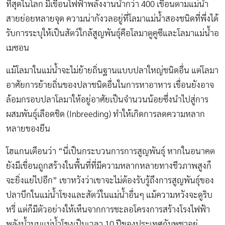
ที่สุดในโลก มีเขื่อนไฟฟ้าพลังงานน้ำกว่า 400 เขื่อนตามแม่น้ำ
สายย่อยหลายจุด ความน่ากังวลอยู่ที่โลมาแม่น้ำสองชนิดที่พึ่งได้
รับการระบุให้เป็นสัตว์ใกล้สูญพันธุ์คือโลมาตูคูซีและโลมาแม่น้ำอ
เมซอน
แม้โลมาในแม่น้ำจะไม่ย้ายถิ่นฐานแบบปลาใหญ่ชนิดอื่น แต่โลมา
อาศัยการย้ายถิ่นของปลาชนิดอื่นในการหาอาหาร เขื่อนยังอาจ
ล้อมกรอบปลาโลมาให้อยู่อาศัยเป็นจำนวนน้อยซึ่งนำไปสู่การ
ผสมพันธุ์เลือดชิด (Inbreeding) ทำให้เกิดการลดความหลาก
หลายของยีน
โฮแกนเตือนว่า “นี่เป็นกระบวนการการสูญพันธุ์ หากในอนาคต
ยังมีเขื่อนถูกสร้างในพื้นที่ที่มีความหลากหลายทางชีวภาพสูงก็
จะยิ่งแย่ไปอีก” เขาหวังว่าเขาจะไม่ต้องรับรู้ถึงการสูญพันธุ์ของ
ปลาบึกในแม่น้ำโขงและสัตว์ในแม่น้ำอื่นๆ แม้ความหวังจะดูริบ
หรี่ แต่ก็มีตัวอย่างให้เห็นจากการชะลอโครงการสร้างโรงไฟฟ้า
พลังน้ำบนแม่น้ำโขงเป็นเวลา 10 ปีของประเทศกัมพูชาอยู่