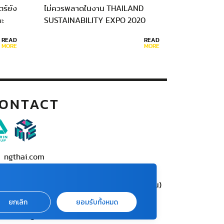
ร์ยัง
ไม่ควรพลาดในงาน THAILAND
ละ
SUSTAINABILITY EXPO 2020
จาก
(TSX2020) เตรียมพบกับการรวม
READ
READ
ูง
ตัวครั้งสำคัญขององค์กรต้นแบบ
MORE
MORE
ได้
ด้านความยั่งยืนของประเทศไทย…
ะมง
ONTACT
ngthai.com
บริษัท เอเอ็มอี อิมเมจิเนทีฟ จำกัด
ครือ บริษัท อมรินทร์ คอร์เปอเรชั่นส์ จำกัด (มหาชน)
02 422 9999 ต่อ 4220
ยกเลิก
ยอมรับทั้งหมด
ต่อแจ้งปัญหาหรือร้องเรียน