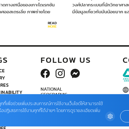
าดทางเหนือของเกาะไดเรกชัน
วงศ์ปลากระเบนที่นักวิทยาศาสต
ทศออสเตรเลีย ภาพถ่ายโดย
มีข้อมูลเกี่ยวกับมันน้อยมาก แ
KE STUCKENBROCK,
พวกมันกำลังถูกคุกคามเนื่อง
READ
RTSEY OF…
ครีบของปลาโรนันขายได้ราคาส
MORE
มาก ขณะนี้บรรดานักอนุรักษ์ทำ
เพียงซื้อคืนพวกมันจากชาวปร
และปล่อยคืนสู่ธรรมชาติ
GS
FOLLOW US
C
CE
RY
URES
NATIONAL
INABILITY
GEOGRAPHIC
RONMENT
ASIA
ุกกี้เพื่อช่วยเพิ่มประสบการณ์การใช้งานเว็บไซต์ให้สามารถใช้
ATION
ในเ
รือปฏิเสธการใช้งานคุกกี้ได้ง่ายๆ โดยการดูรายละเอียดเพิ่ม
L
OGRAPHY
ติด
IFE