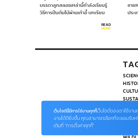
บรรดาลูกสลอธเหล่านี้กำลังเรียนรู้
ชายห
วิธีการปีนต้นไม้ผ่านเก้าอี้ บทเรียน
ประเ
การปีนเป็นบทเรียนสำคัญของสลอธ
SIL
READ
เพื่อช่วยให้พวกมันสามารถเอาชีวิต
COU
MORE
รอดได้เองในป่า Lucy Cooke นัก
สัตววิทยากล่าวว่า…
TA
SCIEN
HISTO
CULT
SUSTA
ENVI
เว็บไซต์ของเราใช้งานค
เว็บไซต์นี้มีการใช้งานคุกกี้
EDUC
งานได้ดียิ่งขึ้น คุณสามารถเลือกที่จะยอมรับห
TRAVE
เติมที่ “การตั้งค่าคุกกี้”
PHOT
WILDL