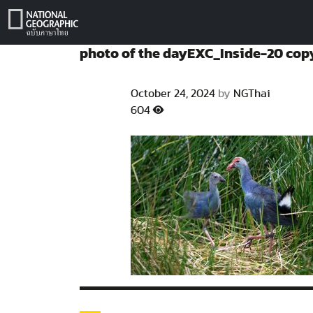
Skip
to
content
photo of the dayEXC_Inside-20 cop
October 24, 2024
by
NGThai
604