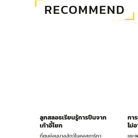
RECOMMEND
ลูกสลอธเรียนรู้การปีนจาก
การ
เก้าอี้โยก
ไม่
จำน
ที่ศูนย์อนุบาลสัตว์ในคอสตาริกา
ขยะพ