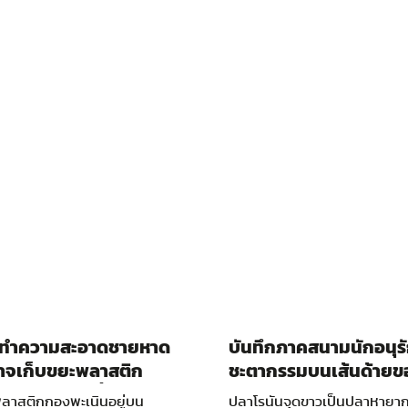
ทำความสะอาดชายหาด
บันทึกภาคสนามนักอนุรั
อาจเก็บขยะพลาสติก
ชะตากรรมบนเส้นด้ายข
วนหลายล้านชิ้น
ปลาโรนัน
ลาสติกกองพะเนินอยู่บน
ปลาโรนันจุดขาวเป็นปลาหายา