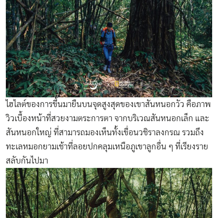
ไฮไลต์ของการขึ้นมายืนบนจุดสูงสุดของเขาสันหนอกวัว คือภาพ
วิวเบื้องหน้าที่สวยงามตระการตา จากบริเวณสันหนอกเล็ก และ
สันหนอกใหญ่ ที่สามารถมองเห็นทั้งเขื่อนวชิราลงกรณ รวมถึง
ทะเลหมอกยามเช้าที่ลอยปกคลุมเหนือภูเขาลูกอื่น ๆ ที่เรียงราย
สลับกันไปมา