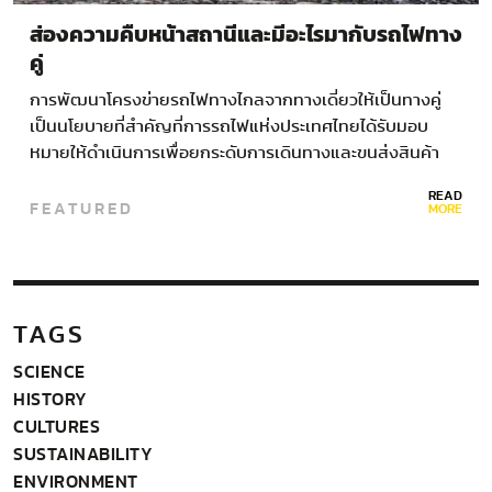
ส่องความคืบหน้าสถานีและมีอะไรมากับรถไฟทาง
คู่
การพัฒนาโครงข่ายรถไฟทางไกลจากทางเดี่ยวให้เป็นทางคู่
เป็นนโยบายที่สำคัญที่การรถไฟแห่งประเทศไทยได้รับมอบ
หมายให้ดำเนินการเพื่อยกระดับการเดินทางและขนส่งสินค้า
ของไทยให้มีประสิทธิภาพยิ่งขึ้น ซึ่งจะช่วยพัฒนาคุณภาพชีวิต
READ
FEATURED
ขับเคลื่อนเศรษฐกิจของประเทศให้เจริญรุดหน้าได้อย่างมั่นคง
MORE
ปัจจุบันโครงข่ายรถไฟทางไกลของไทย มีระยะทางรวม 4,044…
TAGS
SCIENCE
HISTORY
CULTURES
SUSTAINABILITY
ENVIRONMENT