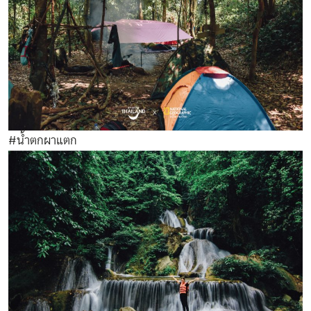
#น้ำตกผาแตก