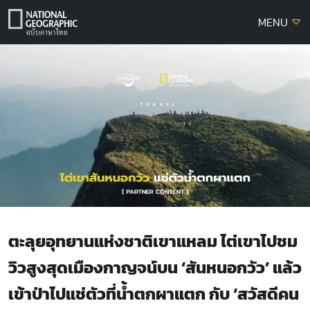
Skip
MENU
to
content
ตะลุยอุทยานแห่งชาติเขาแหลม ไต่เขาไปชม
วิวสูงสุดเมืองกาญจน์บน ‘สันหนอกวัว’ แล้ว
เข้าป่าไปแช่ตัวที่น้ำตกผาแตก กับ ‘สวัสดีคน