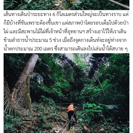
เส้นทางเดินป่าระยะทาง 6 กิโลเมตรส่วนใหญ่จะเป็นทางราบ แต่
ก็มีบ้างที่ชันเพราะต้องขึ้นเขา แต่สภาพป่าโดยรอบเต็มไปด้วยป่า
ไผ่ และมีสะพานไม้ไผ่ที่เจ้าหน้าที่อุทยานฯ สร้างเอาไว้ให้เราเดิน
ข้ามลำธารน้ำประมาณ 5 ช่วง เมื่อถึงจุดกางเต็นท์จะอยู่ห่างจาก
น้ำตกประมาณ 200 เมตร ซึ่งสามารถเดินลงไปเล่นน้ำได้สบาย ๆ