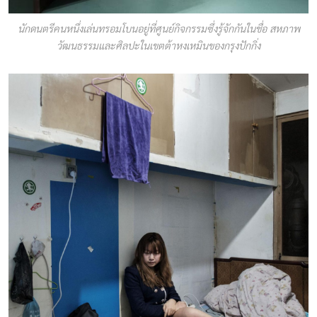
นักดนตรีคนหนึ่งเล่นทรอมโบนอยู่ที่ศูนย์กิจกรรมซึ่งรู้จักกันในชื่อ สหภาพ
วัฒนธรรมและศิลปะในเขตต้าหงเหมินของกรุงปักกิ่ง