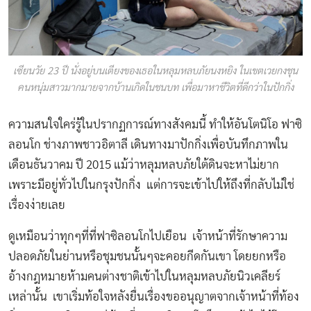
เซียนวัย 23 ปี นั่งอยู่บนเตียงของเธอในหลุมหลบภัยนงหยิง ในเขตเวยกงชุน
คนหนุ่มสาวมากมายจากบ้านเกิดในชนบท เพื่อมาหาชีวิตที่ดีกว่าในปักกิ่ง
ความสนใจใคร่รู้ในปรากฏการณ์ทางสังคมนี้ ทำให้อันโตนิโอ ฟาซิ
ลอนโก ช่างภาพชาวอิตาลี เดินทางมาปักกิ่งเพื่อบันทึกภาพใน
เดือนธันวาคม ปี 2015 แม้ว่าหลุมหลบภัยใต้ดินจะหาไม่ยาก
เพราะมีอยู่ทั่วไปในกรุงปักกิ่ง แต่การจะเข้าไปให้ถึงที่กลับไม่ใช่
เรื่องง่ายเลย
ดูเหมือนว่าทุกๆที่ที่ฟาซิลอนโกไปเยือน เจ้าหน้าที่รักษาความ
ปลอดภัยในย่านหรือชุมชนนั้นๆจะคอยกีดกันเขา โดยยกหรือ
อ้างกฎหมายห้ามคนต่างชาติเข้าไปในหลุมหลบภัยนิวเคลียร์
เหล่านั้น เขาเริ่มท้อใจหลังยื่นเรื่องขออนุญาตจากเจ้าหน้าที่ท้อง