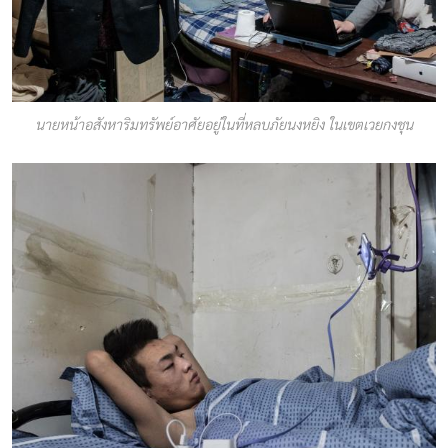
นายหน้าอสังหาริมทรัพย์อาศัยอยู่ในที่หลบภัยนงหยิง ในเขตเวยกงชุน