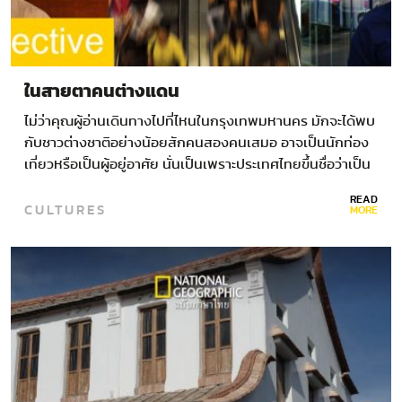
ในสายตาคนต่างแดน
ไม่ว่าคุณผู้อ่านเดินทางไปที่ไหนในกรุงเทพมหานคร มักจะได้พบ
กับชาวต่างชาติอย่างน้อยสักคนสองคนเสมอ อาจเป็นนักท่อง
เที่ยวหรือเป็นผู้อยู่อาศัย นั่นเป็นเพราะประเทศไทยขึ้นชื่อว่าเป็น
สวรรค์สำหรับการท่องเที่ยวและโอกาสที่ดีในการทำงาน ถึง
READ
CULTURES
แม้ว่าผลการจัดอันดับประเทศที่ดีที่สุดสำหรับคนต่างชาติที่
MORE
เข้าไปทำงานและอยู่อาศัยโดย HSBC เมื่อปีที่ผ่านมา…