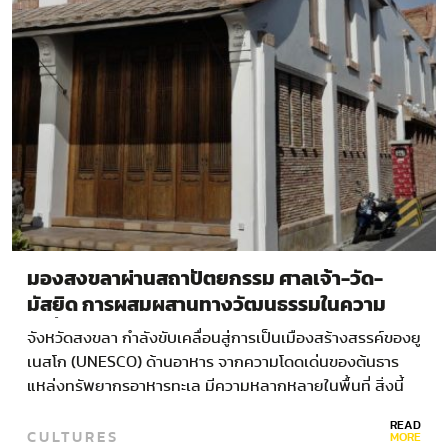
มองสงขลาผ่านสถาปัตยกรรม ศาลเจ้า-วัด-
มัสยิด การผสมผสานทางวัฒนธรรมในความ
เปลี่ยนแปลง
จังหวัดสงขลา กำลังขับเคลื่อนสู่การเป็นเมืองสร้างสรรค์ของยู
เนสโก (UNESCO) ด้านอาหาร จากความโดดเด่นของต้นธาร
แหล่งทรัพยากรอาหารทะเล มีความหลากหลายในพื้นที่ สิ่งนี้
คืออิทธิพลจากความเป็นเมืองพหุวัฒนธรรม…
READ
CULTURES
MORE