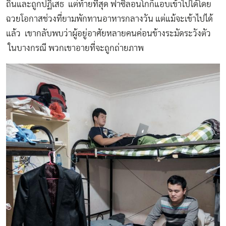
ถิ่นและถูกปฏิเสธ แต่ท้ายที่สุด ฟาซิลอนโกก็แอบเข้าไปได้โดย
ฉวยโอกาสช่วงที่ยามพักทานอาหารกลางวัน แต่แม้จะเข้าไปได้
แล้ว เขากลับพบว่าผู้อยู่อาศัยหลายคนค่อนข้างระมัดระวังตัว
ในบางกรณี พวกเขาอายที่จะถูกถ่ายภาพ