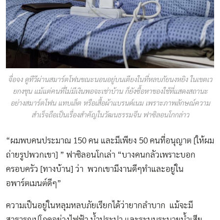
จื่อจง ดูทีวีผ่านสมาร์ตโฟนขณะนอนอยู่บนเตียงในที่หลบภัยนงหยิง ในเขตเว
ยกงชุน แม้แต่คนที่ไม่มีเงินพอจะเช่าบ้าน ก็ยังซื้อหาของใช้ที่แสดงสถานะ
อย่างสมาร์ตโฟน แทบเล็ต หรือเสื้อผ้าแบรนด์เนม เพราะภาพลักษณ์ความ
สำเร็จถือเป็นเรื่องสำคัญในวัฒนธรรมจีน ฟาซิลอนโกกล่าว
“ผมพบคนประมาณ 150 คน และมีเพียง 50 คนที่อนุญาต [ให้ผม
ถ่ายรูปพวกเขา] ” ฟาซิลอนโกเล่า “บางคนกลัวเพราะบอก
ครอบครัว [ทางบ้าน] ว่า พวกเขามีงานดีๆทำและอยู่ใน
อพาร์ตเมนต์ดีๆ”
ความเป็นอยู่ในหลุมหลบภัยเรียกได้ว่ายากลำบาก แม้จะมี
สาธารณูปโภคอย่างไฟฟ้า น้ำประปา และระบบระบายน้ำเสีย