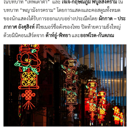
ในบทบาท “เทพเต่าดำ” และ
เจเจ-กฤษณภูมิ พิบูลสงคราม
ใน
บทบาท “พญามังกรคราม” โดยการแสดงและคอสตูมทั้งหมด
ของนักแสดงได้รับการออกแบบอย่างประณีตโดย
ผักกาด – ประ
ภากาศ อังศุสิงห์
ดีไซเนอร์ชื่อดังของไทย ปิดท้ายความยิ่งใหญ่
ด้วยมินิคอนเสิร์ตจาก
ต้าห์อู๋-พิทยา
และ
ออฟโรด-กันตภณ