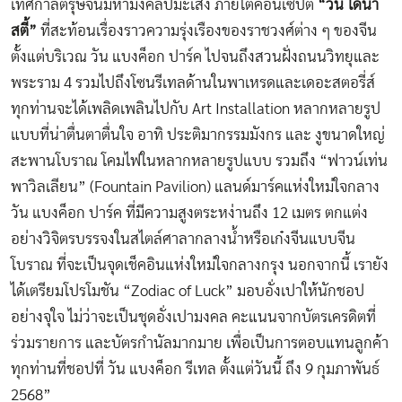
เทศกาลตรุษจีนมหามงคลปีมะเส็ง ภายใต้คอนเซ็ปต์
“วัน ไดนา
สตี้”
ที่สะท้อนเรื่องราวความรุ่งเรืองของราชวงศ์ต่าง ๆ ของจีน
ตั้งแต่บริเวณ วัน แบงค็อก ปาร์ค ไปจนถึงสวนฝั่งถนนวิทยุและ
พระราม 4 รวมไปถึงโซนรีเทลด้านในพาเหรดและเดอะสตอรี่ส์
ทุกท่านจะได้เพลิดเพลินไปกับ Art Installation หลากหลายรูป
แบบที่น่าตื่นตาตื่นใจ อาทิ ประติมากรรมมังกร และ งูขนาดใหญ่
สะพานโบราณ โคมไฟในหลากหลายรูปแบบ รวมถึง “ฟาวน์เท่น
พาวิลเลียน” (Fountain Pavilion) แลนด์มาร์คแห่งใหม่ใจกลาง
วัน แบงค็อก ปาร์ค ที่มีความสูงตระหง่านถึง 12 เมตร ตกแต่ง
อย่างวิจิตรบรรจงในสไตล์ศาลากลางน้ำหรือเก๋งจีนแบบจีน
โบราณ ที่จะเป็นจุดเช็คอินแห่งใหม่ใจกลางกรุง นอกจากนี้ เรายัง
ได้เตรียมโปรโมชัน “Zodiac of Luck” มอบอั่งเปาให้นักชอป
อย่างจุใจ ไม่ว่าจะเป็นชุดอั่งเปามงคล คะแนนจากบัตรเครดิตที่
ร่วมรายการ และบัตรกำนัลมากมาย เพื่อเป็นการตอบแทนลูกค้า
ทุกท่านที่ชอปที่ วัน แบงค็อก รีเทล ตั้งแต่วันนี้ ถึง 9 กุมภาพันธ์
2568”