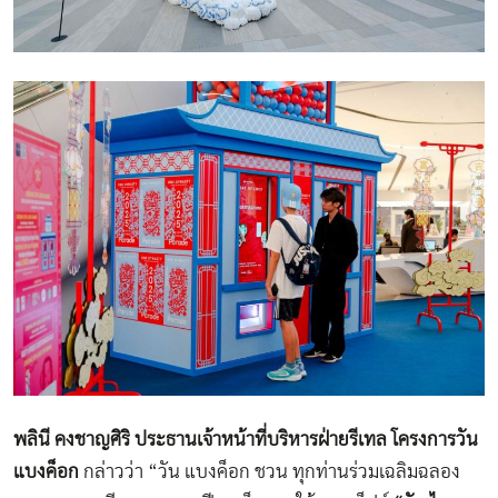
พลินี คงชาญศิริ ประธานเจ้าหน้าที่บริหารฝ่ายรีเทล โครงการวัน
แบงค็อก
กล่าวว่า “วัน แบงค็อก ชวน ทุกท่านร่วมเฉลิมฉลอง