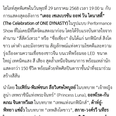
ไฮไลท์สุดพิเศษในวันพุธที่ 29 มกราคม 2568 เวลา 19.00 น. กับ
การแสดงสุดอลังการ
“เดอะ เซเลเบรชัน ออฟ วัน ไดนาสตี้”
(
The Celebration of ONE DYNASTY)
ในรูปแบบ Performance
Show ที่ไม่เคยมีที่ใดจัดแสดงมาก่อน โดยได้รับแรงบันดาลใจจาก
ตำนาน “สี่สัตว์เทวะ” หรือ “ซื่อเซี่ยง” อันได้แก่ นกฟินิกส์ สิงโต
ขาว เต่าดำ และมังกรคราม สัญลักษณ์แห่งความโชคดีและความ
รุ่งเรืองตามความเชื่อของชาวจีน บนเวทีพร้อมจอ LED ขนาด
ใหญ่ เทคนิคแสง สี เสียง สุดล้ำเหนือจินตนาการ พร้อมเหล่านัก
แสดงกว่า 150 ชีวิต พร้อมด้วยทัพศิลปินดาราชั้นนำที่จะมาร่วม
สร้างสีสัน
นำโดย
ใบเฟิร์น-พิมพ์ชนก ลือวิเศษไพบูลย์
ในบทบาท “เจ้าหญิง
ลูน่า เทพราชินีแห่งพระจันทร์” (Princess Luna),
ออฟโรด-กัน
ตภณ จินดาทวีผล
ในบทบาท “เทพแห่งนกฟินิกส์”,
ต้าห์อู๋-
พิทยา แซ่ฉั่ว
ในบทบาท “เทพสิงโตขาว”,
สกาย-วงศ์รวี นทีธร