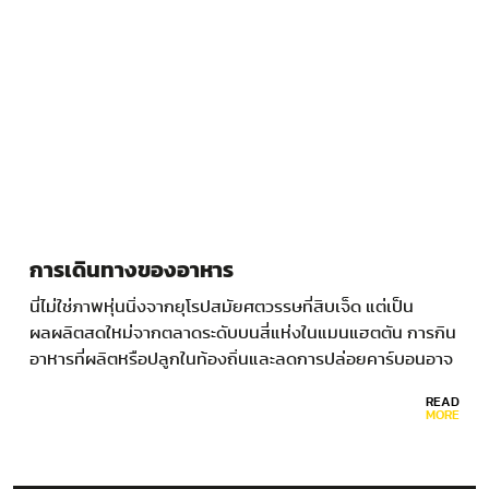
การเดินทางของอาหาร
นี่ไม่ใช่ภาพหุ่นนิ่งจากยุโรปสมัยศตวรรษที่สิบเจ็ด แต่เป็น
ผลผลิตสดใหม่จากตลาดระดับบนสี่แห่งในแมนแฮตตัน การกิน
อาหารที่ผลิตหรือปลูกในท้องถิ่นและลดการปล่อยคาร์บอนอาจ
กำลังเป็นที่นิยม แต่ผักผลไม้เหล่านี้ขนส่งเป็นระยะทางไกล
READ
มายังมหานครนิวยอร์ก บางชนิดเดินทางมาไกลเกือบ 15,000
MORE
กิโลเมตร…