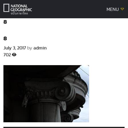
Skip
MENU
to
content
8
8
July 3, 2017
by
admin
702