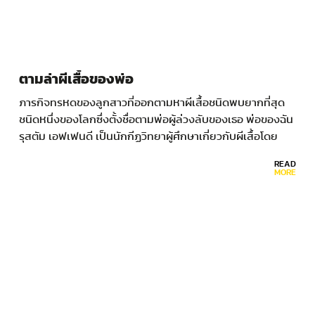
ตามล่าผีเสื้อของพ่อ
ภารกิจทรหดของลูกสาวที่ออกตามหาผีเสื้อชนิดพบยากที่สุด
ชนิดหนึ่งของโลกซึ่งตั้งชื่อตามพ่อผู้ล่วงลับของเธอ พ่อของฉัน
รุสตัม เอฟเฟนดี เป็นนักกีฏวิทยาผู้ศึกษาเกี่ยวกับผีเสื้อโดย
เฉพาะ (lepidopterist) ชาวอาเซอร์ไบจานสมัยที่ยังเป็นส่วน
READ
หนึ่งของสหภาพโซเวียต…
MORE