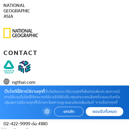
NATIONAL
GEOGRAPHIC
ASIA
CONTACT
ngthai.com
เว็บไซต์นี้มีการใช้งานคุกกี้
บริษัท เอเอ็มอี อิมเมจิเนทีฟ จำกัด
เว็บไซต์ของเราใช้งานคุกกี้เพื่อช่วยเพิ่มประสบการณ์
การใช้งานเว็บไซต์ให้สามารถใช้งานได้ดียิ่งขึ้น คุณสามารถเลือกที่จะยอมรับหรือ
ในเครือ บริษัท อมรินทร์ คอร์เปอเรชั่นส์ จำกัด (มหาชน)
ปฏิเสธการใช้งานคุกกี้ได้ง่ายๆ โดยการดูรายละเอียดเพิ่มเติมที่ “การตั้งค่าคุกกี้”
02 422 9999 ต่อ 4220
ยกเลิก
ยอมรับทั้งหมด
ติดต่อแจ้งปัญหาหรือร้องเรียน
02-422-9999 ต่อ 4180