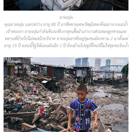
ยายองุ่น
คุณยายองุ่น เนตรสว่าง อายุ 80 ปี อาชีพขายเศษวัสดุโลหะที่งมมาจากแม่น้ำ
เจ้าพระยา ยายองุ่นกำลังเข็นรถที่บรรทุกเสื้อผ้าเก่าบางส่วนของลูกชายและ
หลานที่ย้ายไปไม่หมดไปบริจาค ยายองุ่นอาศัยอยู่ชุมชนมิตรคาม 2 มาตั้งแต่
อายุ 15 ปี ตอนนี้รัฐให้ผ่อนผันอีก 1 ปี ต้องย้ายไปอยู่ที่ใหม่ที่ไม่ใช่ชุมชนริมน้ำ