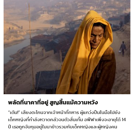
พลัดที่นาคาที่อยู่ สูญสิ้นแม้ความหวัง
“เต้น!” เสียงตะโกนจากเจ้าหน้าที่ทหาร ผู้แกว่งปืนในมือไปยัง
เด็กหญิงที่กำลังหวาดกลัวจนตัวสั่นเทิ้ม อฟีฟาเพิ่งจะอายุได้ 14
ปี เธอถูกจับกุมอยู่ในนาข้าวรวมกับเด็กหญิงและผู้หญิงคน
อื่นๆ…