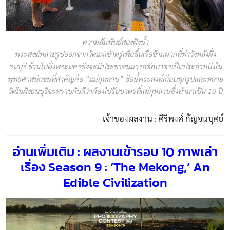
ความสัมพันธ์สองฝั่งน้ำ
พระสงฆ์หลายรูปออกจากวัดแต่เช้าตรู่เพื่อขึ้นเรือข้ามฝากที่ท่าวังหลังฝั่ง
ธนบุรี ข้ามไปฝั่งพระนครซึ่งจะมีประชาชนมารอตักบาตรเป็นประจำหนึ่งใน
พุทธศาสนิกชนที่สำคัญคือ “แม่กุหลาบ” ชื่อนี้พระสงฆ์เกือบทุกรูปและหลาย
วัดในฝั่งธนบุรีจะทราบกันดีว่าต้องไปรับบาตรที่แม่กุหลาบซึ่งทำมาเป็น 10 ปี
เจ้าของผลงาน : ศิริพงศ์ กัญจนบุศย์
อ่านเพิ่มเติม : ผลงานเข้ารอบ 10 ภาพเล่า
เรื่อง Season 9 : ‘The Mekong,’ An
Edible Civilization