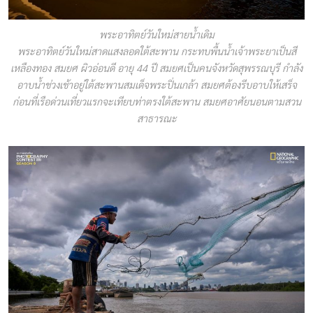
พระอาทิตย์วันใหม่สายน้ำเดิม
พระอาทิตย์วันใหม่สาดแสงลอดใต้สะพาน กระทบพื้นน้ำเจ้าพระยาเป็นสี
เหลืองทอง สมยศ ผิวอ่อนดี อายุ 44 ปี สมยศเป็นคนจังหวัดสุพรรณบุรี กำลัง
อาบน้ำช่วงเช้าอยู่ใต้สะพานสมเด็จพระปิ่นเกล้า สมยศต้องรีบอาบให้เสร็จ
ก่อนที่เรือด่วนเที่ยวแรกจะเทียบท่าตรงใต้สะพาน สมยศอาศัยนอนตามสวน
สาธารณะ