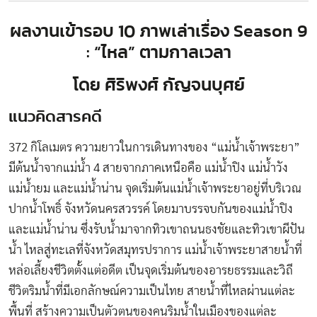
ผลงานเข้ารอบ 10 ภาพเล่าเรื่อง Season 9
: “ไหล” ตามกาลเวลา
โดย ศิริพงศ์ กัญจนบุศย์
แนวคิดสารคดี
372 กิโลเมตร ความยาวในการเดินทางของ “แม่น้ำเจ้าพระยา”
มีต้นน้ำจากแม่น้ำ 4 สายจากภาคเหนือคือ แม่น้ำปิง แม่น้ำวัง
แม่น้ำยม และแม่น้ำน่าน จุดเริ่มต้นแม่น้ำเจ้าพระยาอยู่ที่บริเวณ
ปากน้ำโพธิ์ จังหวัดนครสวรรค์ โดยมาบรรจบกันของแม่น้ำปิง
และแม่น้ำน่าน ซึ่งรับน้ำมาจากทิวเขาถนนธงชัยและทิวเขาผีปัน
น้ำ ไหลสู่ทะเลที่จังหวัดสมุทรปราการ แม่น้ำเจ้าพระยาสายน้ำที่
หล่อเลี้ยงชีวิตตั้งแต่อดีต เป็นจุดเริ่มต้นของอารยธรรมและวิถี
ชีวิตริมน้ำที่มีเอกลักษณ์ความเป็นไทย สายน้ำที่ไหลผ่านแต่ละ
พื้นที่ สร้างความเป็นตัวตนของคนริมน้ำในเมืองของแต่ละ