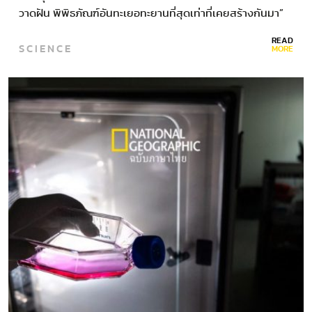
วาดฝัน พิพิธภัณฑ์อันทะเยอทะยานที่สุดเท่าที่เคยสร้างกันมา”
บรรดาไดโนเสาร์กำลังเหินฟ้ามาจากทั่วโลกด้วยความเร็ว 885
READ
SCIENCE
กิโลเมตรต่อชั่วโมง…
MORE