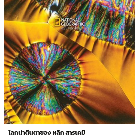
โลกน่าตื่นตาของ ผลึก สารเคมี