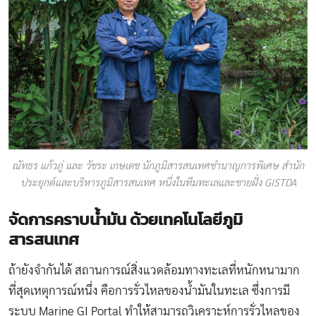
ณัทธร แก้วภู่ และ วัชระ เกษเดช นักภูมิสารสนเทศชำนาญการพิเศษ สำนัก
ประยุกต์และบริหารภูมิสารสนเทศ หนึ่งในทีมทะเลและชายฝั่ง GISTDA
จัดการคราบน้ำมัน ด้วยเทคโนโลยีภูมิ
สารสนเทศ
ถ้ายังจำกันได้ สถานการณ์สิ่งแวดล้อมทางทะเลที่หนักหนามาก
ที่สุดเหตุการณ์หนึ่ง คือการรั่วไหลของน้ำมันในทะเล ซึ่งการมี
ระบบ Marine GI Portal ทำให้สามารถวิเคราะห์การรั่วไหลของ