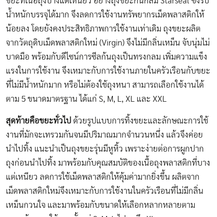
ขยะที่เนื้อถุงบางแต่เหนียว อย่างถุงขยะก้นกลม Starseal ซึ่งรับ
น้ำหนักบรรจุได้มาก จึงลดการใช้งานทรัพยากรเม็ดพลาสติกให้
น้อยลง โดยยังคงประสิทธิภาพการใช้งานเท่าเดิม ถุงขยะผลิต
จากวัตถุดิบเม็ดพลาสติกใหม่ (Virgin) จึงไม่มีกลิ่นเหม็น จับนุ่มไม่
บาดมือ พร้อมกับดีไซน์การซีลก้นถุงเป็นทรงกลม เพิ่มความแข็ง
แรงในการใช้งาน จึงเหมาะกับการใช้งานภายในครัวเรือนกับขยะ
ที่ไม่มีน้ำหนักมาก หรือไม่ต้องใช้ถุงหนา สามารถเลือกใช้งานได้
ตาม 5 ขนาดมาตรฐาน ได้แก่ S, M, L, XL และ XXL
สุดท้ายคือขยะทั่วไป
ด้วยรูปแบบการทิ้งขยะและลักษณะการใช้
งานที่มักจะเทรวมกันจนมีปริมาณมากจำนวนหนึ่ง แล้วจึงค่อย
นำไปทิ้ง แนะนำเป็นถุงขยะรุ่นมีหูหิ้ว เพราะง่ายต่อการผูกปาก
ถุงก่อนนำไปทิ้ง มาพร้อมกับคุณสมบัติของเนื้อถุงพลาสติกที่บาง
แต่เหนียว ลดการใช้เม็ดพลาสติกให้คุ้มค่ามากยิ่งขึ้น ผลิตจาก
เม็ดพลาสติกใหม่จึงเหมาะกับการใช้งานในครัวเรือนที่ไม่มีกลิ่น
เหม็นกวนใจ และมาพร้อมกับขนาดให้เลือกหลากหลายตาม