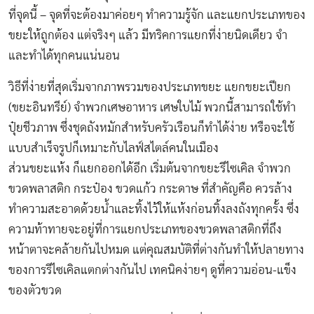
ที่จุดนี้ – จุดที่จะต้องมาค่อยๆ ทำความรู้จัก และแยกประเภทของ
ขยะให้ถูกต้อง แต่จริงๆ แล้ว มีทริคการแยกที่ง่ายนิดเดียว จำ
และทำได้ทุกคนแน่นอน
วิธีที่ง่ายที่สุดเริ่มจากภาพรวมของประเภทขยะ แยกขยะเปียก
(ขยะอินทรีย์) จำพวกเศษอาหาร เศษใบไม้ พวกนี้สามารถใช้ทำ
ปุ๋ยชีวภาพ ซึ่งชุดถังหมักสำหรับครัวเรือนก็ทำได้ง่าย หรือจะใช้
แบบสำเร็จรูปก็เหมาะกับไลฟ์สไตล์คนในเมือง
ส่วนขยะแห้ง ก็แยกออกได้อีก เริ่มต้นจากขยะรีไซเคิล จำพวก
ขวดพลาสติก กระป๋อง ขวดแก้ว กระดาษ ที่สำคัญคือ ควรล้าง
ทำความสะอาดด้วยน้ำและทิ้งไว้ให้แห้งก่อนทิ้งลงถังทุกครั้ง ซึ่ง
ความท้าทายจะอยู่ที่การแยกประเภทของขวดพลาสติกที่ถึง
หน้าตาจะคล้ายกันไปหมด แต่คุณสมบัติที่ต่างกันทำให้ปลายทาง
ของการรีไซเคิลแตกต่างกันไป เทคนิคง่ายๆ ดูที่ความอ่อน-แข็ง
ของตัวขวด