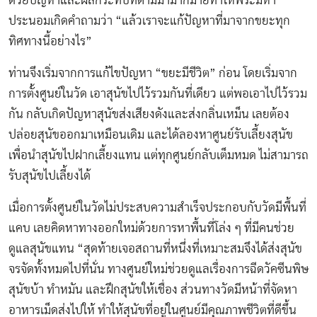
ด้วยปัญหาและผลกระทบที่ตามมามากมายทำให้พระมหา
ประนอมเกิดคำถามว่า “แล้วเราจะแก้ปัญหาที่มาจากขยะทุก
ทิศทางนี้อย่างไร”
ท่านจึงเริ่มจากการแก้ไขปัญหา “ขยะมีชีวิต” ก่อน โดยเริ่มจาก
การตั้งศูนย์ในวัด เอาสุนัขไปไว้รวมกันที่เดียว แต่พอเอาไปไว้รวม
กัน กลับเกิดปัญหาสุนัขส่งเสียงดังและส่งกลิ่นเหม็น เลยต้อง
ปล่อยสุนัขออกมาเหมือนเดิม และได้ลองหาศูนย์รับเลี้ยงสุนัข
เพื่อนำสุนัขไปฝากเลี้ยงแทน แต่ทุกศูนย์กลับเต็มหมด ไม่สามารถ
รับสุนัขไปเลี้ยงได้
เมื่อการตั้งศูนย์ในวัดไม่ประสบความสำเร็จประกอบกับวัดมีพื้นที่
แคบ เลยคิดหาทางออกใหม่ด้วยการหาพื้นที่โล่ง ๆ ที่มีคนช่วย
ดูแลสุนัขแทน “สุดท้ายเจอสถานที่หนึ่งที่เหมาะสมจึงได้ส่งสุนัข
จรจัดทั้งหมดไปที่นั่น ทางศูนย์ใหม่ช่วยดูแลเรื่องการฉีดวัคซีนพิษ
สุนัขบ้า ทำหมัน และฝึกสุนัขให้เชื่อง ส่วนทางวัดมีหน้าที่จัดหา
อาหารเม็ดส่งไปให้ ทำให้สุนัขที่อยู่ในศูนย์มีคุณภาพชีวิตที่ดีขึ้น