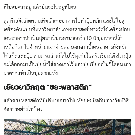
ก็ไม่สมควรอยู่ แล้วมันจะไปอยู่ที่ไหน”
สุดท้ายจึงเกิดความคิดนำเศษอาหารไปทำปุ๋ยหมัก และได้ไปดู
เครื่องต้นแบบที่มหาวิทยาลัยเกษตรศาสตร์ ทางวัดใช้เครื่องย่อย
เศษอาหารทำเป็นปุ๋ยมาเป็นเวลามากกว่า 10 ปี ปุ๋ยเหล่านี้ถ้า
เหลือก็เอาไปจำหน่ายแจกจ่ายต่อ นอกจากนี้เศษอาหารยังหมัก
ได้แก๊สและปุ๋ย สามารถนำแก๊สไปใช้หุงต้มในครัวเรือนได้ ส่วนปุ๋ย
จะได้ออกมาเป็นปุ๋ยน้ำใส่ขวดเอาไว้ และปุ๋ยเปียกเป็นขี้โคลน เอา
มาตากแห้งเป็นปุ๋ยตากแห้ง
เยียวยาวิกฤต
“ขยะพลาสติก”
แล้วขยะพลาสติกที่มีปริมาณมากไม่แพ้ขยะชนิดอื่น ทางวัดมีวิธี
จัดการอย่างไรบ้าง?