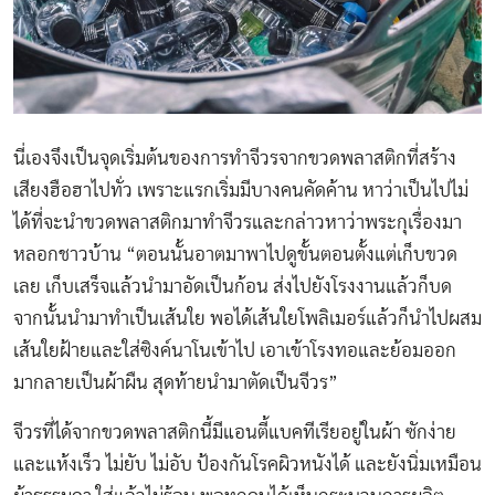
นี่เองจึงเป็นจุดเริ่มต้นของการทำจีวรจากขวดพลาสติกที่สร้าง
เสียงฮือฮาไปทั่ว เพราะแรกเริ่มมีบางคนคัดค้าน หาว่าเป็นไปไม่
ได้ที่จะนำขวดพลาสติกมาทำจีวรและกล่าวหาว่าพระกุเรื่องมา
หลอกชาวบ้าน “ตอนนั้นอาตมาพาไปดูขั้นตอนตั้งแต่เก็บขวด
เลย เก็บเสร็จแล้วนำมาอัดเป็นก้อน ส่งไปยังโรงงานแล้วก็บด
จากนั้นนำมาทำเป็นเส้นใย พอได้เส้นใยโพลิเมอร์แล้วก็นำไปผสม
เส้นใยฝ้ายและใส่ซิงค์นาโนเข้าไป เอาเข้าโรงทอและย้อมออก
มากลายเป็นผ้าผืน สุดท้ายนำมาตัดเป็นจีวร”
จีวรที่ได้จากขวดพลาสติกนี้มีแอนตี้แบคทีเรียอยู่ในผ้า ซักง่าย
และแห้งเร็ว ไม่ยับ ไม่อับ ป้องกันโรคผิวหนังได้ และยังนิ่มเหมือน