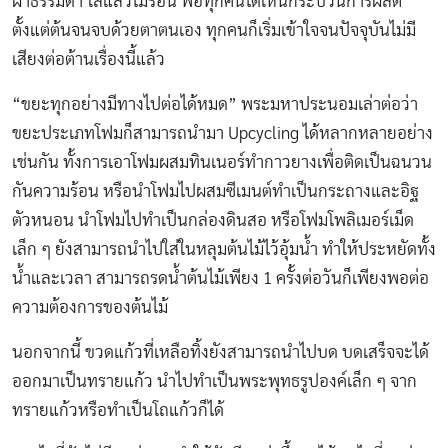
ผ้าธรรมดา ใส่แล้วไม่ร้อน พอทุกคนได้เห็นกระบวนการผลิต
ตั้งแต่ต้นจนจบด้วยตาตนเอง ทุกคนก็เริ่มเข้าใจจนปัจจุบันไม่มี
เสียงต่อต้านเรื่องนี้แล้ว
“ขยะทุกอย่างมีทางไปต่อได้หมด” พระมหาประนอมเล่าต่อว่า
ขยะประเภทโฟมก็สามารถนำมา Upcycling ได้หลากหลายอย่าง
เช่นกัน ทั้งการเอาโฟมผสมทินเนอร์ทำกาวยางเพื่อติดเป็นฉนวน
กันความร้อน หรือนำโฟมไปผสมซีเมนต์ทำเป็นกระถางและอิฐ
ตัวหนอน นำโฟมไปทำเป็นกล่องดินสอ หรือโฟมโพลิเมอร์เม็ด
เล็ก ๆ ยังสามารถนำไปใส่ในหลุมต้นไม้ไว้อุ้มน้ำ ทำให้ประหยัดทั้ง
น้ำและเวลา สามารถรดน้ำต้นไม้เพียง 1 ครั้งต่อวันก็เพียงพอต่อ
ความต้องการของต้นไม้
นอกจากนี้ ขวดแก้วที่เหลือทิ้งยังสามารถนำไปบด บดเสร็จจะได้
ออกมาเป็นทรายแก้ว นำไปทำเป็นพระพุทธรูปองค์เล็ก ๆ จาก
ทรายแก้วหรือทำเป็นโถแก้วก็ได้