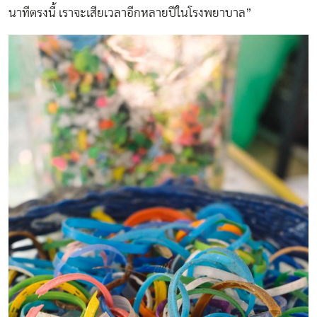
นาทีตรงนี้ เราจะเสียเวลาอีกหลายปีในโรงพยาบาล”