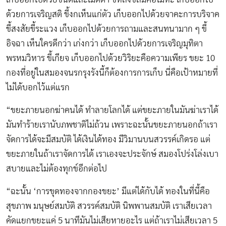
ด้วยการเจริญสติ ขี้งกเห็นแก่ตัว เก็บออกไปด้วยจาคะการบริจาค
ขี้สงสัยขี้ระแวง เก็บออกไปด้วยการถามและสนทนามาก ๆ ขี้
อิจฉา เห็นใครดีกว่า เก่งกว่า เก็บออกไปด้วยการเจริญมุทิตา
พรหมวิหาร ขี้เกียจ เก็บออกไปด้วยวิริยะคือความเพียร ขยะ 10
กองที่อยู่ในสมองจนรกรุงรังนี้ก็ต้องการการเก็บ นี่คือเป้าหมายที่
ไม่ได้บอกไว้แต่แรก
“ขยะภายนอกฆ่าคนได้ ทำลายโลกได้ แต่ขยะภายในมันฆ่าเราได้
มันทำร้ายเรานับภพชาติไม่ถ้วน เพราะฉะนั้นขยะภายนอกถ้าเรา
จัดการได้จะมีสมบัติ ได้เงินได้ทอง มีวิมานบนสวรรค์เกิดรอ แต่
ขยะภายในถ้าเราจัดการได้ เราเองจะประจักษ์ สมองโปร่งโล่งเบา
สบายและไม่ต้องทุกข์อีกต่อไป
“ฉะนั้น ‘การขุดทองจากกองขยะ’ มีแต่ได้กับได้ ทองในที่นี้คือ
สุขภาพ มนุษย์สมบัติ สวรรค์สมบัติ นิพพานสมบัติ เราเสียเวลา
คัดแยกขยะแค่ 5 นาทีมันไม่เสียหายอะไร แต่ถ้าเราไม่เสียเวลา 5