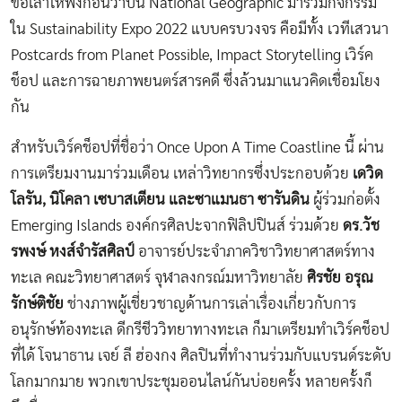
ขอเล่าให้ฟังก่อนว่าปีนี้ National Geographic มาร่วมกิจกรรม
ใน Sustainability Expo 2022 แบบครบวงจร คือมีทั้ง
เวทีเสวนา
Postcards from Planet Possible, Impact Storytelling
เวิร์ค
ช็อป และ
การฉายภาพยนตร์สารคดี
ซึ่งล้วนมาแนวคิดเชื่อมโยง
กัน
สำหรับเวิร์คช็อปที่ชื่อว่า Once Upon A Time Coastline นี้ ผ่าน
การเตรียมงานมาร่วมเดือน เหล่าวิทยากรซึ่งประกอบด้วย
เดวิด
โลรัน, นิโคลา เซบาสเตียน และซาแมนธา ซารันดิน
ผู้ร่วมก่อตั้ง
Emerging Islands องค์กรศิลปะจากฟิลิปปินส์ ร่วมด้วย
ดร.วัช
รพงษ์ หงส์จำรัสศิลป์
อาจารย์ประจำภาควิชาวิทยาศาสตร์ทาง
ทะเล คณะวิทยาศาสตร์ จุฬาลงกรณ์มหาวิทยาลัย
ศิรชัย อรุณ
รักษ์ติชัย
ช่างภาพผู้เชี่ยวชาญด้านการเล่าเรื่องเกี่ยวกับการ
อนุรักษ์ท้องทะเล ดีกรีชีววิทยาทางทะเล ก็มาเตรียมทำเวิร์คช็อป
ที่ได้ โจนาธาน เจย์ ลี ฮ่องกง ศิลปินที่ทำงานร่วมกับแบรนด์ระดับ
โลกมากมาย พวกเขาประชุมออนไลน์กันบ่อยครั้ง หลายครั้งก็