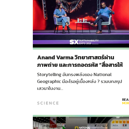
Anand Varma วิทยาศาสตร์ผ่าน
ภาพถ่าย และการถอดรหัส “สื่อสารให้
ทรงพลัง” แบบ National Geographi
Storytelling อันทรงพลังของ National
ในงาน SX 2023
Geographic มีอะไรอยู่เบื้องหลัง ? รวมบทสรุป
เสวนาในงาน…
REA
SCIENCE
MOR