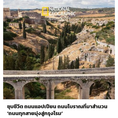
ชุบชีวิต ถนนแอปเปียน ถนนโบราณที่มาสำนวน
‘ถนนทุกสายมุ่งสู่กรุงโรม’