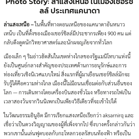
Photo Story: ล่าแสงเหนือ ในเมืองเชอร์ชิ
ลล์ ประเทศแคนาดา
ล่าแสงเหนือ –
ในพื้นที่ทางตอนเหนือของแคนาดาอันหนาว
เหน็บ เป็นที่ตั้งของเมืองเชอร์ชิลล์มีประชากรเพียง 900 คน แต่
กลับดึงดูดนักวิทยาศาสตร์และนักผจญภัยจากทั่วโลก
เมืองเล็ก ๆ ริมอ่าวฮัดสันในเขตห่างไกลของรัฐแมนิโทบาแห่งนี้
ยังเป็นศูนย์กลางสำคัญของประเทศด้านการอนุรักษ์และการ
ท่องเที่ยวเชิงนิเวศแบบใหม่ สิ่งแรกที่ผู้มาเยือนเชอร์ชิลล์มักจะ
รับรู้ได้คือความห่างไกล เมืองนี้ไม่มีถนนเชื่อมต่อกับส่วนอื่นของ
โลก — การเดินทางโดยเครื่องบินสองชั่วโมง หรือทางรถไฟเป็น
เวลาสองวันจากวินนิเพกเป็นเพียงวิธีเดียวที่จะเข้าไปได้
ในวัฒนธรรมอินูอิต มีการเรียกแสงเหนือเรียกว่า aksarnirq และ
เชื่อว่าเป็นดวงวิญญาณของผู้ที่เพิ่งจากไป ซึ่งบางครั้งกล่าวกันว่า
พวกเขานั้นเล่นฟุตบอลกับกะโหลกวอลรัสบนท้องฟ้า หรือเป็น