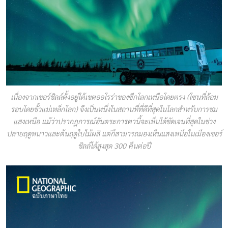
เนื่องจากเชอร์ชิลล์ตั้งอยู่ใต้เขตออโรร่าของซีกโลกเหนือโดยตรง (โซนที่ล้อม
รอบโดยขั้วแม่เหล็กโลก) จึงเป็นหนึ่งในสถานที่ที่ดีที่สุดในโลกสำหรับการชม
แสงเหนือ แม้ว่าปรากฎการณ์อันตระการตานี้จะเห็นได้ชัดเจนที่สุดในช่วง
ปลายฤดูหนาวและต้นฤดูใบไม้ผลิ แต่ก็สามารถมองเห็นแสงเหนือในเมืองเชอร์
ชิลล์ได้สูงสุด 300 คืนต่อปี