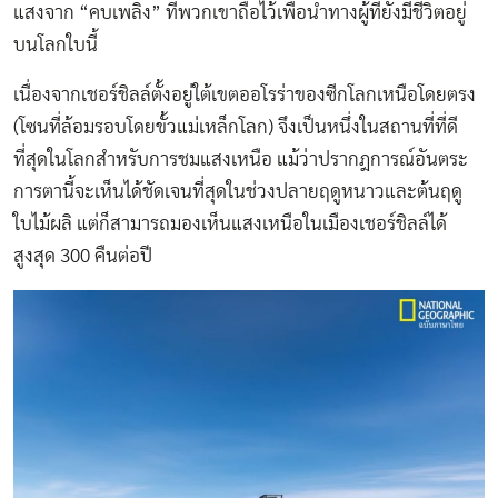
แสงจาก “คบเพลิง” ที่พวกเขาถือไว้เพื่อนำทางผู้ที่ยังมีชีวิตอยู่
บนโลกใบนี้
เนื่องจากเชอร์ชิลล์ตั้งอยู่ใต้เขตออโรร่าของซีกโลกเหนือโดยตรง
(โซนที่ล้อมรอบโดยขั้วแม่เหล็กโลก) จึงเป็นหนึ่งในสถานที่ที่ดี
ที่สุดในโลกสำหรับการชมแสงเหนือ แม้ว่าปรากฎการณ์อันตระ
การตานี้จะเห็นได้ชัดเจนที่สุดในช่วงปลายฤดูหนาวและต้นฤดู
ใบไม้ผลิ แต่ก็สามารถมองเห็นแสงเหนือในเมืองเชอร์ชิลล์ได้
สูงสุด 300 คืนต่อปี