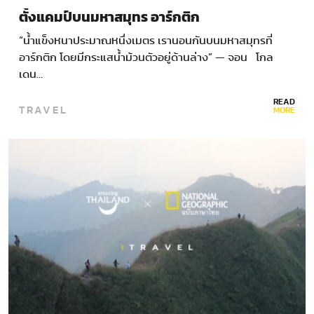
ตั้งแคมป์บนมหาสมุทร อาร์กติก
“นํ้าแข็งหนาประมาณหนึ่งเมตร เรานอนกันบนมหาสมุทรที่
อาร์กติก โดยมีกระแสนํ้าม้วนตัวอยู่ด้านล่าง” — จอน โกล
เดน…
READ
TRAVEL
MORE