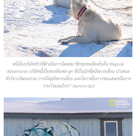
หนึ่งในบริษัททัวร์ที่ดำเนินการโดยสมาชิกชุมชนท้องถิ่นคือ Wapusk
Adventures บริษัทนี้เป็นของทีมพ่อ-ลูก ที่เป็นนักขี่สุนัขลากเลื่อน นำเสนอ
ทัวร์ทางวัฒนธรรม การนั่งสุนัขลากเลื่อน และโอกาสในการชมแสงเหนือจาก
‘กระโจมออโรร่า’ (aurora tipi)