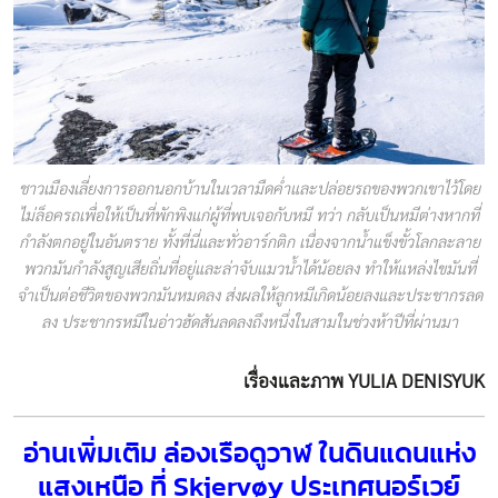
ชาวเมืองเลี่ยงการออกนอกบ้านในเวลามืดค่ำและปล่อยรถของพวกเขาไว้โดย
ไม่ล็อครถเพื่อให้เป็นที่พักพิงแก่ผู้ที่พบเจอกับหมี ทว่า กลับเป็นหมีต่างหากที่
กำลังตกอยู่ในอันตราย ทั้งที่นี่และทั่วอาร์กติก เนื่องจากน้ำแข็งขั้วโลกละลาย
พวกมันกำลังสูญเสียถิ่นที่อยู่และล่าจับแมวน้ำได้น้อยลง ทำให้แหล่งไขมันที่
จำเป็นต่อชีวิตของพวกมันหมดลง ส่งผลให้ลูกหมีเกิดน้อยลงและประชากรลด
ลง ประชากรหมีในอ่าวฮัดสันลดลงถึงหนึ่งในสามในช่วงห้าปีที่ผ่านมา
เรื่องและภาพ YULIA DENISYUK
อ่านเพิ่มเติม
ล่องเรือดูวาฬ ในดินแดนแห่ง
แสงเหนือ ที่ Skjervøy ประเทศนอร์เวย์