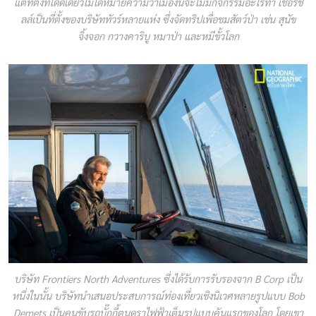
แต่ที่ตั้งที่โดดเดี่ยวไม่ได้หมายความว่าเมืองนี้จะไม่มีกิจกรรมอะไรทำ เชอร์ชิ
ลล์เป็นที่ตั้งของบริษัททัวร์หลายแห่ง ซึ่งจัดทริปเพื่อชมสัตว์ป่า เช่น สุนัข
จิ้งจอก กวางคาริบู หมาป่า และหมีขั้วโลก
บริษัท Frontiers North Adventures ซึ่งได้รับการรับรองจาก B Corp เป็น
หนึ่งในนั้น บริษัทนำเสนอประสบการณ์ท่องเที่ยวเชิงนิเวศหลายรูปแบบ Bob
Demets เป็นคนขับรถบั๊กกี้ตุนดราไฟฟ้าเต็มรูปแบบคันแรกของโลก โดยเขา