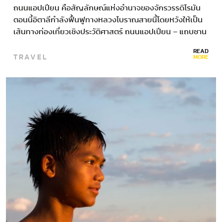
ถนนแอปเปียน คือสัญลักษณ์แห่งอํานาจของจักรวรรดิโรมัน
ตอนนี้อิตาลีกําลังฟื้นฟูทางหลวงโบราณสายนี้โดยหวังให้เป็น
เส้นทางท่องเที่ยวเชิงประวัติศาสตร์ ถนนแอปเปียน – แถบชาน
กรุงโรมมีร้านแมคโดนัลด์อยู่แห่งหนึ่งที่…
READ
TRAVEL
MORE