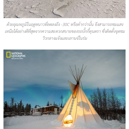
ด้วยอุณหภูมิในฤดูหนาวที่ลดลงถึง -30C หรือต่ำกว่านั้น จึงสามารถชมแสง
เหนือได้อย่างดีที่สุดจากความสะดวกสบายของรถบั๊กกี้ตุนดรา ซึ่งติดตั้งจุดชม
วิวกลางแจ้งและเลานจ์ในร่ม