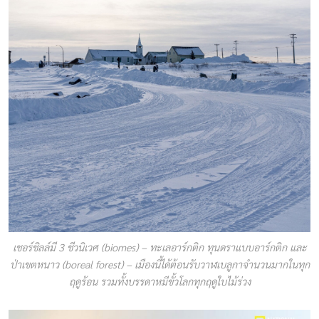
เชอร์ชิลล์มี 3 ชีวนิเวศ (biomes) – ทะเลอาร์กติก ทุนดราแบบอาร์กติก และ
ป่าเขตหนาว (boreal forest) – เมืองนี้ได้ต้อนรับวาฬเบลูกาจำนวนมากในทุก
ฤดูร้อน รวมทั้งบรรดาหมีขั้วโลกทุกฤดูใบไม้ร่วง