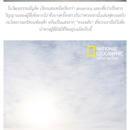
ในวัฒนธรรมอินูอิต เรียกแสงเหนือเรียกว่า aksarnirq และเชื่อว่าเป็นดวง
วิญญาณของผู้ที่เพิ่งจากไป ซึ่งบางครั้งกล่าวกันว่าพวกเขานั้นเล่นฟุตบอลกับ
กะโหลกวอลรัสบนท้องฟ้า หรือเป็นแสงจาก “คบเพลิง” ที่พวกเขาถือไว้เพื่อ
นำทางผู้ที่ยังมีชีวิตอยู่บนโลกใบนี้