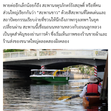
พายต่ออีกเล็กน้อยก็ถึง สะพานจตุรภักตร์รังสฤษดิ์ หรือที่คน
ส่วนใหญ่เรียกกันว่า “สะพานขาว” ด้วยสีสะพานที่โดดเด่นและ
สถาปัตยกรรมเรียบง่ายที่ชวนให้นึกถึงภาพกรุงเทพฯ ในยุค
เปลี่ยนผ่าน สะพานนี้เชื่อมถนนหลานหลวงกับถนนลูกหลวง
เป็นจุดสำคัญของย่านการค้า ซึ่งเริ่มเห็นภาพของร้านขายผ้าและ
ร้านส่งของขนาดใหญ่ตลอดสองฝั่งคลอง