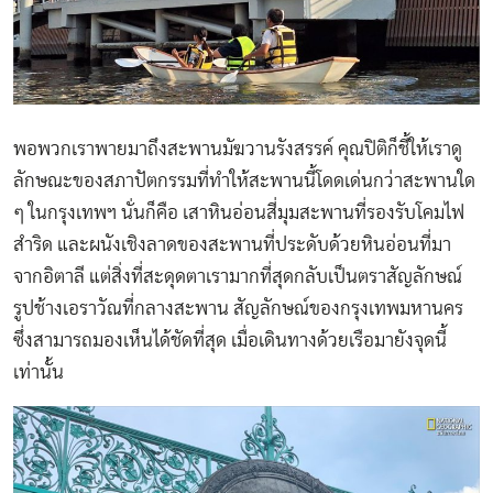
พอพวกเราพายมาถึงสะพาน
มัฆวานรังสรรค์ คุณปิติก็ชี้ให้เราดู
ลักษณะของสภาปัตกรรมที่ทำให้สะพานนี้โดดเด่นกว่าสะพานใด
ๆ ในกรุงเทพฯ นั่นก็คือ เสาหินอ่อนสี่มุมสะพานที่รองรับโคมไฟ
สำริด และผนังเชิงลาดของสะพานที่ประดับด้วยหินอ่อนที่มา
จากอิตาลี แต่สิ่งที่สะดุดตาเรามากที่สุดกลับเป็นตราสัญลักษณ์
รูปช้างเอราวัณที่กลางสะพาน สัญลักษณ์ของกรุงเทพมหานคร
ซึ่งสามารถมองเห็นได้ชัดที่สุด เมื่อเดินทางด้วยเรือมายังจุดนี้
เท่านั้น