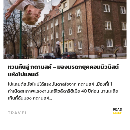
หวนคืนสู่ กดานสค์ – มองมรดกยุคคอมมิวนิสต์
แห่งโปแลนด์
โปแลนด์สมัยใหม่ได้แรงบันดาลใจจาก กดานสค์ เมืองที่ให้
กำเนิดสหภาพแรงงานเสรีโซลิดาริตีเมื่อ 40 ปีก่อน นานเหลือ
เกินที่ฉันมอง กดานสค์…
READ
TRAVEL
MORE