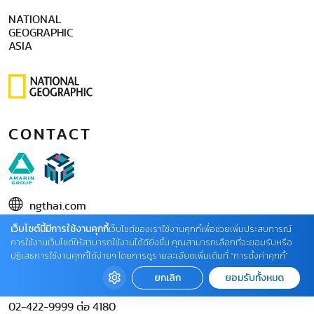
NATIONAL
GEOGRAPHIC
ASIA
CONTACT
ngthai.com
บริษัท เอเอ็มอี อิมเมจิเนทีฟ จำกัด
เว็บไซต์นี้มีการใช้งานคุกกี้
เว็บไซต์ของเราใช้งานคุกกี้เพื่อช่วยเพิ่มประสบการณ์
การใช้งานเว็บไซต์ให้สามารถใช้งานได้ดียิ่งขึ้น คุณสามารถเลือกที่จะยอมรับหรือ
ในเครือ บริษัท อมรินทร์ คอร์เปอเรชั่นส์ จำกัด (มหาชน)
ปฏิเสธการใช้งานคุกกี้ได้ง่ายๆ โดยการดูรายละเอียดเพิ่มเติมที่ “การตั้งค่าคุกกี้”
02 422 9999 ต่อ 4220
ยกเลิก
ยอมรับทั้งหมด
ติดต่อแจ้งปัญหาหรือร้องเรียน
02-422-9999 ต่อ 4180