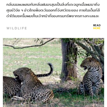
กลิ่นนมผงผสมกับกลิ่นฝนมรสุมเป็นสิ่งที่เตะจมูกเมื่อผมมาถึง
ศูนย์วิจัย ฯ อ่าวไทยฝั่งตะวันออกที่จังหวัดระยอง ภายในเต็นท์สี
ดำใต้เมฆครึ้มผมเห็นเจ้าหน้าที่ของกรมทรัพยากรทางทะเลและ
ชายฝั่งกำลังง่วนทำงานอยู่ในบ่อพักฟื้นซึ่งเป็นที่อยู่ของ “ภาระ
READ
WILDLIFE
ดอน” ลูกโลมาอิรวดีกำพร้าแม่ที่มาเกยตื้นและถูกช่วยเหลือมา
MORE
เลี้ยงดูที่ศูนย์วิจัยเมื่อช่วงวันศุกร์ที่ 23…