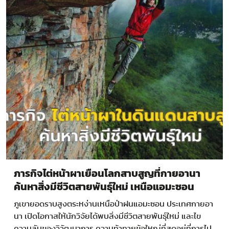
ภารกิจไต่หน้าผาเยือนโลกสาบสูญที่กายอานา
ค้นหาสิ่งมีชีวิตสายพันธุ์ใหม่ เหนือแอมะซอน
ภูเขายอดราบสูงตระหง่านเหนือป่าฝนแอมะซอน ประเทศกายอา
นา เปิดโอกาสให้นักวิจัยได้พบสิ่งมีชีวิตสายพันธุ์ใหม่ และไข
ความลับของวิวัฒนาการ ความท้าทายข้อใหญ่ที่สุดอยู่ที่การไป