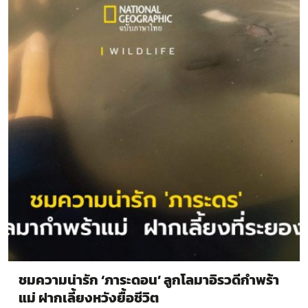
ชมความน่ารัก ‘ภาระดอน’ ลูกโลมาอิรวดีกำพร้า
แม่ ฝากเลี้ยงหวังยื้อชีวิต