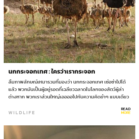
นกกระจอกเทศ : ใครว่าเรากระจอก
ลืมภาพลักษณ์เหมารวมที่มองว่า นกกระจอกเทศ เซ่อซ่าไปได้
แล้ว พวกมันเป็นผู้อยู่รอดที่เฉลียวฉลาดในโลกของสัตว์ผู้ล่า
ต่างหาก พวกเราส่วนใหญ่เออออไปกับความคิดขำๆ แบบเดียว
เกี่ยวกับ นกกระจอกเทศ…
READ
WILDLIFE
MORE