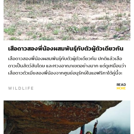
เสือดาวสองพี่น้องผสมพันธุ์กับตัวผู้ตัวเดียวกัน
เสือดาวสองพี่น้องผสมพันธุ์กับตัวผู้ตัวเดียวกัน ปกติแล้วเสือ
ดาวเป็นสัตว์สันโดษ และหวงอาณาเขตอย่างมาก แต่ดูเหมือนว่า
เสือดาวตัวเมียสองพี่น้องจากศูนย์อนุรักษ์ในแอฟริกาใต้คู่นี้จะ
ไม่เป็นเช่นนั้น เพราะมันสบายๆ ไปกับชีวิตถึงขนาดผสมพันธุ์กับ
READ
WILDLIFE
ตัวผู้ตัวเดียวกันได้ กรณีหายากนี้ถูกบันทึกพฤติกรรมเอาไว้ได้…
MORE