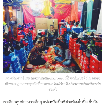
ภาพถ่ายจากอินสตาแกรม @little.michima : ที่กัวลาลัมเปอร์ วันแรกของ
เดือนรอมฎอน ชาวมุสลิมซื้ออาหารเตรียมไว้รอรับประทานหลังละศีลอดใน
ช่วงค่ำ
เราเลือกศูนย์อาหารเล็กๆ แห่งหนึ่งเป็นที่ฝากท้องในมื้อเย็นวัน