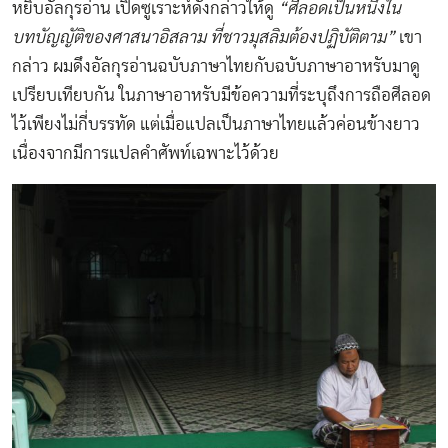
หยิบอัลกุรอ่าน เปิดซูเราะห์ดังกล่าวให้ดู
“ศีลอดเป็นหนึ่งใน
บทบัญญัติของศาสนาอิสลาม ที่ชาวมุสลิมต้องปฏิบัติตาม”
เขา
กล่าว ผมดึงอัลกุรอ่านฉบับภาษาไทยกับฉบับภาษาอาหรับมาดู
เปรียบเทียบกัน ในภาษาอาหรับมีข้อความที่ระบุถึงการถือศีลอด
ไว้เพียงไม่กี่บรรทัด แต่เมื่อแปลเป็นภาษาไทยแล้วค่อนข้างยาว
เนื่องจากมีการแปลคำศัพท์เฉพาะไว้ด้วย