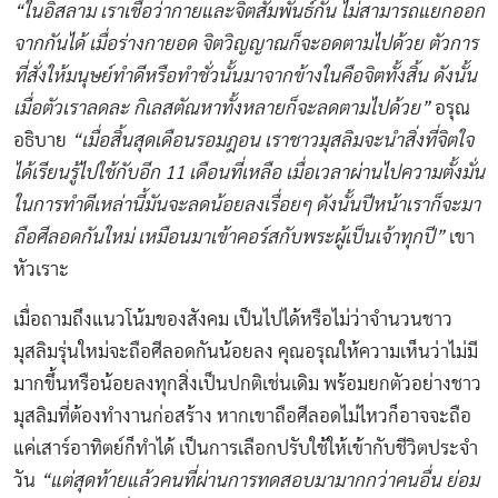
“
ในอิสลาม เราเชื่อว่ากายและจิตสัมพันธ์กัน ไม่สามารถแยกออก
จากกันได้ เมื่อร่างกายอด จิตวิญญาณก็จะอดตามไปด้วย ตัวการ
ที่สั่งให้มนุษย์ทำดีหรือทำชั่วนั้นมาจากข้างในคือจิตทั้งสิ้น ดังนั้น
เมื่อตัวเราลดละ กิเลสตัณหาทั้งหลายก็จะลดตามไปด้วย”
อรุณ
อธิบาย
“
เมื่อสิ้นสุดเดือนรอมฎอน เราชาวมุสลิมจะนำสิ่งที่จิตใจ
ได้เรียนรู้ไปใช้กับอีก 11
เดือนที่เหลือ เมื่อเวลาผ่านไปความตั้งมั่น
ในการทำดีเหล่านี้มันจะลดน้อยลงเรื่อยๆ ดังนั้นปีหน้าเราก็จะมา
ถือศีลอดกันใหม่ เหมือนมาเข้าคอร์สกับพระผู้เป็นเจ้าทุกปี”
เขา
หัวเราะ
เมื่อถามถึงแนวโน้มของสังคม เป็นไปได้หรือไม่ว่าจำนวนชาว
มุสลิมรุ่นใหม่จะถือศีลอดกันน้อยลง คุณอรุณให้ความเห็นว่าไม่มี
มากขึ้นหรือน้อยลงทุกสิ่งเป็นปกติเช่นเดิม พร้อมยกตัวอย่างชาว
มุสลิมที่ต้องทำงานก่อสร้าง หากเขาถือศีลอดไม่ไหวก็อาจจะถือ
แค่เสาร์อาทิตย์ก็ทำได้ เป็นการเลือกปรับใช้ให้เข้ากับชีวิตประจำ
วัน
“
แต่สุดท้ายแล้วคนที่ผ่านการทดสอบมามากกว่าคนอื่น ย่อม