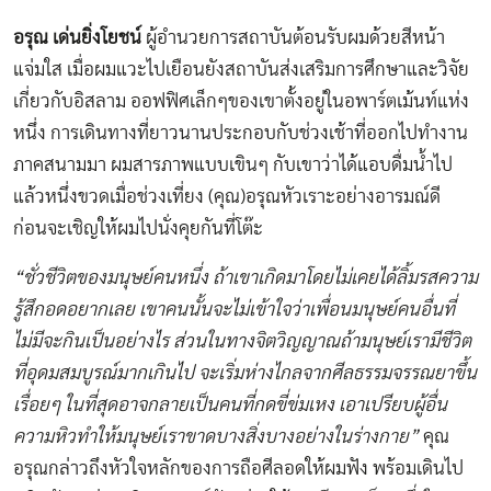
อรุณ เด่นยิ่งโยชน์
ผู้อำนวยการสถาบันต้อนรับผมด้วยสีหน้า
แจ่มใส เมื่อผมแวะไปเยือนยังสถาบันส่งเสริมการศึกษาและวิจัย
เกี่ยวกับอิสลาม ออฟฟิศเล็กๆของเขาตั้งอยู่ในอพาร์ตเม้นท์แห่ง
หนึ่ง การเดินทางที่ยาวนานประกอบกับช่วงเช้าที่ออกไปทำงาน
ภาคสนามมา ผมสารภาพแบบเขินๆ กับเขาว่าได้แอบดื่มน้ำไป
แล้วหนึ่งขวดเมื่อช่วงเที่ยง (คุณ)อรุณหัวเราะอย่างอารมณ์ดี
ก่อนจะเชิญให้ผมไปนั่งคุยกันที่โต๊ะ
“ชั่วชีวิตของมนุษย์คนหนึ่ง ถ้าเขาเกิดมาโดยไม่เคยได้ลิ้มรสความ
รู้สึกอดอยากเลย เขาคนนั้นจะไม่เข้าใจว่าเพื่อนมนุษย์คนอื่นที่
ไม่มีจะกินเป็นอย่างไร ส่วนในทางจิตวิญญาณถ้ามนุษย์เรามีชีวิต
ที่อุดมสมบูรณ์มากเกินไป จะเริ่มห่างไกลจากศีลธรรมจรรณยาขึ้น
เรื่อยๆ ในที่สุดอาจกลายเป็นคนที่กดขี่ข่มเหง เอาเปรียบผู้อื่น
ความหิวทำให้มนุษย์เราขาดบางสิ่งบางอย่างในร่างกาย”
คุณ
อรุณกล่าวถึงหัวใจหลักของการถือศีลอดให้ผมฟัง พร้อมเดินไป