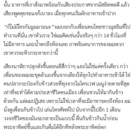
นั้น อาหารที่เราสั่งมาพร้อมกับเสียงประกาศจากมัสยิดพอดี แล้ว
เสียงพูดคุยจอแจก็เบาลง เมื่อทุกคนเริ่มตักอาหารเข้าปาก
“ก็ไม่มีใครกินมูมมามนะ”
ผมบอกกับเพื่อนคนไทยชาวมุสลิมที่ไป
ทำงานที่นั่น เขาหัวเราะ ใช่ผมคิดเช่นนั้นจริงๆ กว่า 14 ชั่วโมงที่
ไม่มีอาหาร และน้ำตกถึงท้องเลย ภาพจินตนาการของผมพวก
เขาควรจะหิวกระหายกว่านี้
เสียงนาฬิกาปลุกดังขึ้นตอนตีสี่กว่าๆ และไม่ใช่แค่ครั้งเดียว กว่า
เพื่อนของผมจะขุดตัวเองขึ้นจากเตียงให้ลุกไปทำอาหารเช้าได้ ไข่
คนปลากระป๋องกับข้าวสวยที่หุงจากไมโครเวฟ เมนูง่ายดายที่สุด
เท่าที่จะทำได้ตามประสาชีวิตคนเมือง เพื่อนชวนให้มากินข้าว
ด้วยกัน แต่ผมปฏิเสธ เพราะไม่ใช่เวลาที่จะมีอาหารตกถึงท้อง ผม
นั่งดูเพื่อนกินข้าวไป เล่นโทรศัพท์ไป นับจากนี้ไปอีก 1 เดือน
วงจรชีวิตของมันจะกลายเป็นแบบนี้ ตื่นกินข้าวกินน้ำก่อน
พระอาทิตย์ขึ้นและกินดื่มได้อีกทีหลังพระอาทิตย์ตก