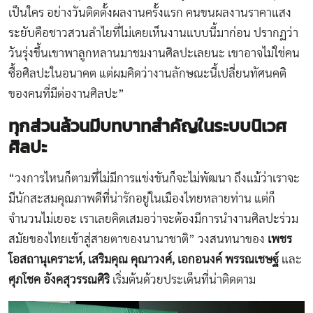
เป็นใคร อย่างวันติดตั้งผลงานครั้งแรก คนขนผลงานราคาแสง
ระยับคือชาวสวนลำไยที่ไม่เคยเห็นงานแบบนี้มาก่อน ปรากฏว่า
วันรุ่งขึ้นเขาพาลูกหลานมาชมงานศิลปะเลยนะ เขาอาจไม่ใช่คน
ซื้อศิลปะในอนาคต แต่ผมคิดว่างานลักษณะนี้เปลี่ยนทัศนคติ
ของคนที่มีต่องานศิลปะ”
ทุกส่วนล้วนมีบทบาทสำคัญในระบบนิเวศ
ศิลปะ
“วงการไหนก็ตามที่ไม่มีการแข่งขันก็จะไม่พัฒนา ถึงแม้ว่าเราจะ
มีนักสะสมคุณภาพดีที่น่ารักอยู่ในเมืองไทยหลายท่าน แต่ก็
จำนวนไม่เยอะ เราเลยคิดเสมอว่าจะต้องมีการนำงานศิลปะร่วม
สมัยของไทยเข้าสู่สายตาของนานาชาติ” วงสนทนาของ
เพชร
โอสถานุเคราะห์
, เสริมคุณ คุณาวงศ์, เอกอนงค์ พรรณเชษฐ์
และ
ศุภโชค อังคสุวรรณศิริ
เริ่มต้นด้วยประเด็นที่น่าติดตาม