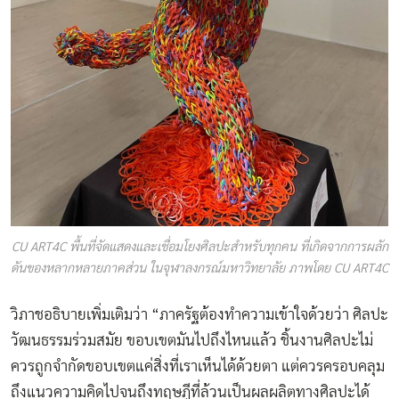
CU ART4C พื้นที่จัดแสดงและเชื่อมโยงศิลปะสำหรับทุกคน ที่เกิดจากการผลัก
ดันของหลากหลายภาคส่วน ในจุฬาลงกรณ์มหาวิทยาลัย ภาพโดย CU ART4C
วิภาชอธิบายเพิ่มเติมว่า “ภาครัฐต้องทำความเข้าใจด้วยว่า ศิลปะ
วัฒนธรรมร่วมสมัย ขอบเขตมันไปถึงไหนแล้ว ชิ้นงานศิลปะไม่
ควรถูกจำกัดขอบเขตแค่สิ่งที่เราเห็นได้ด้วยตา แต่ควรครอบคลุม
ถึงแนวความคิดไปจนถึงทฤษฎีที่ล้วนเป็นผลผลิตทางศิลปะได้