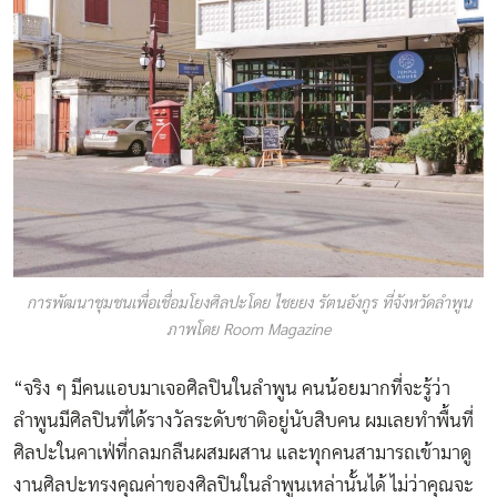
การพัฒนาชุมชนเพื่อเชื่อมโยงศิลปะโดย ไชยยง รัตนอังกูร ที่จังหวัดลำพูน
ภาพโดย Room Magazine
“จริง ๆ มีคนแอบมาเจอศิลปินในลำพูน คนน้อยมากที่จะรู้ว่า
ลำพูนมีศิลปินที่ได้รางวัลระดับชาติอยู่นับสิบคน ผมเลยทำพื้นที่
ศิลปะในคาเฟ่ที่กลมกลืนผสมผสาน และทุกคนสามารถเข้ามาดู
งานศิลปะทรงคุณค่าของศิลปินในลำพูนเหล่านั้นได้ ไม่ว่าคุณจะ