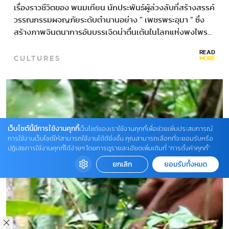
เรื่องราวชีวิตของ พนมเทียน นักประพันธ์ผู้ล่วงลับที่สร้างสรรค์
วรรณกรรมผจญภัยระดับตำนานอย่าง “ เพชรพระอุมา ” ซึ่ง
สร้างภาพจินตนาการอันบรรเจิดน่าตื่นเต้นในโลกแห่งพงไพร…
READ
CULTURES
MORE
เว็บไซต์นี้มีการใช้งานคุกกี้
เว็บไซต์ของเราใช้งานคุกกี้เพื่อช่วยเพิ่มประสบการณ์
การใช้งานเว็บไซต์ให้สามารถใช้งานได้ดียิ่งขึ้น คุณสามารถเลือกที่จะยอมรับหรือ
ปฏิเสธการใช้งานคุกกี้ได้ง่ายๆ โดยการดูรายละเอียดเพิ่มเติมที่ “การตั้งค่าคุกกี้”
ยกเลิก
ยอมรับทั้งหมด