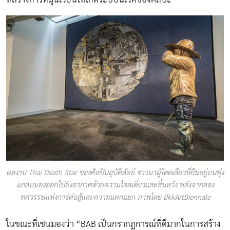
ผลงาน Thai Death Star ของศิลปินอุบัติสัตย์ ชาวนาผู้โดดเดี่ยวที่ยืนอยู่บนทุ่ง
แกลบมองออกไปยังอวกาศด้วยความโดดเดี่ยวและสิ้นหวัง หลังจากสอง
ทศวรรษแห่งการต่อสู้และความแตกแยก ภาพโดย BkkArtBiennale
ในขณะที่เชนมองว่า “BAB เป็นกรากฏการณ์ที่ดีมากในการสร้าง