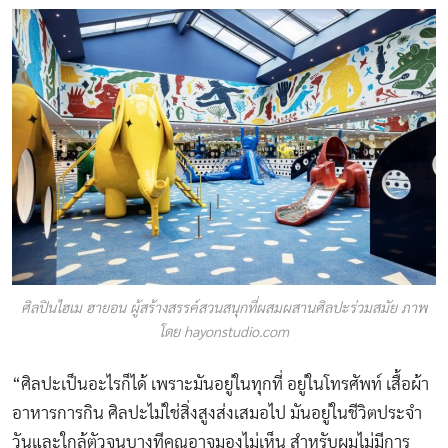
ศิลปินไฮเม ฮายอน ผู้สร้างสรรค์สวนสนุกที่ผสมผสานศิลปะร่วมสมัย ภาพ
โดย hayonstudio.com
“ศิลปะเป็นอะไรก็ได้ เพราะมันอยู่ในทุกที่ อยู่ในโทรศัพท์ เสื้อผ้า
อาหารการกิน ศิลปะไม่ใช่สิ่งสูงส่งเสมอไป มันอยู่ในชีวิตประจำ
วันและใกล้ตัวจนบางทีคุณอาจมองไม่เห็น สำหรับผมไม่มีการ