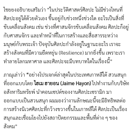
ไชยยงอธิบายเสริมว่า “ในประวัติศาสตร์ศิลปะ ไม่มีช่วงไหนที่
ศิลปะอยู่ได้ด้วยตัวเอง ขึ้นอยู่กับช่วงหนึ่งช่วงใด อะไรเป็นสิ่งที่
ขับเคลื่อนสังคม เช่น ช่วงที่ศาสนจักรขับเคลื่อนสังคม ศิลปะก็อยู่
กับศาสนจักร และทำหน้าที่ในการสร้างและสื่อสารระหว่าง
มนุษย์กับพระเจ้า ปัจจุบันศิลปะกำลังอยู่ในฐานะอะไร เราจะ
สร้างสังคมที่มีความยืดหยุ่น (Resilience) มากยิ่งขึ้น เพราะเรา
ทำลายโลกมหาศาล และศิลปะจะมีบทบาทใดในเรื่องนี้”
ภาณุเล่าว่า
“
อย่างโปรเจกต์ล่าสุดในประเทศเกาหลีใต้ สวนสนุก
ที่ออกแบบโดย
ไฮเม ฮายอน (
Jaime Hayon)
ไปทำงานกับบริษัท
อสังหาริมทรัยพ์ นำคอนเซปต์ของงานศิลปะเซรามิก มา
ออกแบบเป็นสวนสนุก ผมมองว่างานลักษณะนี้จะมีอิทธิพลต่อ
การสร้างนิเวศศิลปะที่กว้างขวางขึ้นในเกาหลีใต้ ศิลปะเป็นเรื่อง
สนุกและเชื่อมโยงไปยังสถาปัตยกรรมและพื้นที่ต่าง ๆ ของ
สังคม”