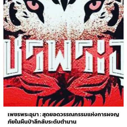
เพชรพระอุมา : สุดยอดวรรณกรรมแห่งการผจญ
ภัยในผืนป่าลึกลับระดับตำนาน