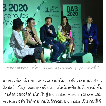
บรรยากาศวงสนทนาที่งาน Bangkok Art Biennale Symposium ครั้งที่ 3
เอกอนงค์เล่าถึงบทบาทของแกลลอรีในการสร้างระบบนิเวศทาง
ศิลปะว่า “ในฐานะแกลลอรี บทบาทในนิเวศศิลปะ คือการนำชิ้น
งานศิลปะของศิลปินไทยไปสู่ Biennales, Museum Shows และ
Art Fairs อย่างไรก็ตาม งานในลักษณะ Biennales เป็นงานที่ได้