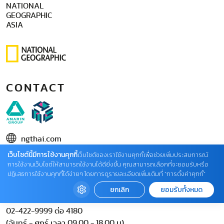
NATIONAL
GEOGRAPHIC
ASIA
CONTACT
ngthai.com
เว็บไซต์นี้มีการใช้งานคุกกี้
บริษัท เอเอ็มอี อิมเมจิเนทีฟ จำกัด
เว็บไซต์ของเราใช้งานคุกกี้เพื่อช่วยเพิ่มประสบการณ์
การใช้งานเว็บไซต์ให้สามารถใช้งานได้ดียิ่งขึ้น คุณสามารถเลือกที่จะยอมรับหรือ
ในเครือ บริษัท อมรินทร์ คอร์เปอเรชั่นส์ จำกัด (มหาชน)
ปฏิเสธการใช้งานคุกกี้ได้ง่ายๆ โดยการดูรายละเอียดเพิ่มเติมที่ “การตั้งค่าคุกกี้”
02 422 9999 ต่อ 4220
ยกเลิก
ยอมรับทั้งหมด
ติดต่อแจ้งปัญหาหรือร้องเรียน
02-422-9999 ต่อ 4180
(จันทร์ - ศุกร์ เวลา 09.00 - 18.00 น)