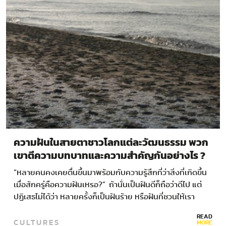
ความฝันในสายตาชาวโลกแต่ละวัฒนธรรม พวก
เขาตีความบทบาทและความสำคัญกันอย่างไร ?
“หลายคนคงเคยตื่นขึ้นมาพร้อมกับความรู้สึกที่ว่าสิ่งที่เกิดขึ้น
เมื่อสักครู่คือความฝันเหรอ?” ถ้านั่นเป็นฝันดีก็ถือว่าดีไป แต่
ปฏิเสธไม่ได้ว่า หลายครั้งก็เป็นฝันร้าย หรือฝันที่ชวนให้เรา
กังวลใจ และนั่นก็ทำให้เราอดสงสัยไม่ได้ว่า ความฝันที่เกิดขึ้น
READ
CULTURES
นั้นหมายความว่าอย่างไรกันแน่” …
MORE