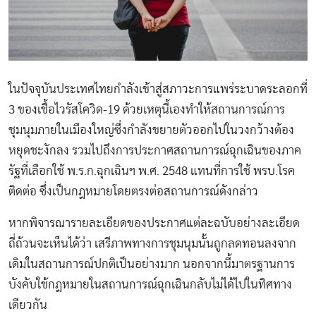
ในปัจจุบันประเทศไทยกำลังเข้าสู่สภาวะการแพร่ระบาดระลอกที่
3 ของเชื้อไวรัสโควิด-19 ด้วยเหตุนี้เองทำให้สถานการณ์การ
ชุมนุมภายในเมืองใหญ่ซึ่งกำลังขยายตัวออกไปในวงกว้างต้อง
หยุดชะงักลง รวมไปถึงการประกาศสถานการณ์ฉุกเฉินของภาค
รัฐที่เลือกใช้ พ.ร.ก.ฉุกเฉินฯ พ.ศ. 2548 แทนที่การใช้ พรบ.โรค
ติดต่อ ซึ่งเป็นกฎหมายโดยตรงต่อสถานการณ์ดังกล่าว
หากพิจารณารายละเอียดของประกาศแต่ละฉบับอย่างละเอียด
ถี่ถ้วนจะเห็นได้ว่า เสรีภาพทางการชุมนุมนั้นถูกลดทอนลงจาก
เดิมในสถานการณ์ปกติเป็นอย่างมาก นอกจากนี้มาตรฐานการ
บังคับใช้กฎหมายในสถานการณ์ฉุกเฉินกลับไม่ได้ไปในทิศทาง
เดียวกัน