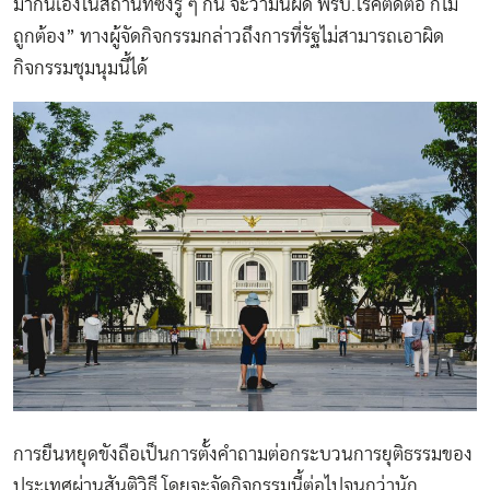
มากันเองในสถานที่ซึ่งรู้ ๆ กัน จะว่ามันผิด พรบ.โรคติดต่อ ก็ไม่
ถูกต้อง” ทางผู้จัดกิจกรรมกล่าวถึงการที่รัฐไม่สามารถเอาผิด
กิจกรรมชุมนุมนี้ได้
การยืนหยุดขังถือเป็นการตั้งคำถามต่อกระบวนการยุติธรรมของ
ประเทศผ่านสันติวิธี โดยจะจัดกิจกรรมนี้ต่อไปจนกว่านัก