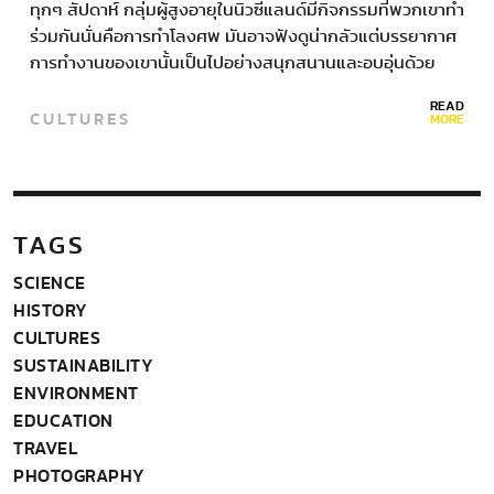
ทุกๆ สัปดาห์ กลุ่มผู้สูงอายุในนิวซีแลนด์มีกิจกรรมที่พวกเขาทำ
ร่วมกันนั่นคือการทำโลงศพ มันอาจฟังดูน่ากลัวแต่บรรยากาศ
การทำงานของเขานั้นเป็นไปอย่างสนุกสนานและอบอุ่นด้วย
มิตรภาพ ชมรม DIY โลงศพของตัวเองนี้มีชื่อว่า…
READ
CULTURES
MORE
TAGS
SCIENCE
HISTORY
CULTURES
SUSTAINABILITY
ENVIRONMENT
EDUCATION
TRAVEL
PHOTOGRAPHY