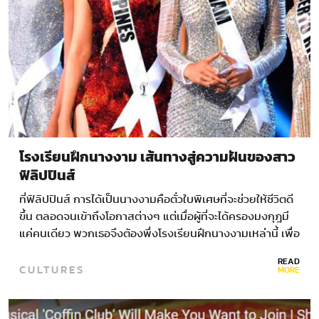
โรงเรียนฝึกนางงาม เส้นทางสู่ความฝันของสาว
ฟิลิปปินส์
ที่ฟิลิปปินส์ การได้เป็นนางงามคือตั๋วใบพิเศษที่จะช่วยให้ชีวิตดี
ขึ้น ตลอดจนเข้าถึงโอกาสต่างๆ แต่เมื่อผู้ที่จะได้ครองมงกุฎมี
แค่คนเดียว พวกเธอจึงต้องพึ่งโรงเรียนฝึกนางงามเหล่านี้ เพื่อ
ทำความฝันให้เป็นจริง
READ
CULTURES
MORE