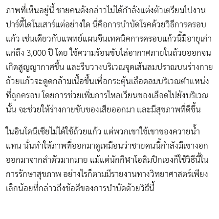
ภาพที่เห็นอยู่นี้ ชายคนดังกล่าวไม่ได้กำลังแต่งตัวเตรียมไปงาน
ปาร์ตี้ไดโนเสาร์แต่อย่างใด นี่คือการบำบัดโรคด้วยวิธีการครอบ
แก้ว เช่นเดียวกับแพทย์แผนจีนเทคนิคการครอบแก้วนี้มีอายุเก่า
แก่ถึง 3,000 ปี โดย ใช้ความร้อนขับไล่อากาศภายในถ้วยออกจน
เกิดสูญญากาศขึ้น และรีบวางบริเวณจุดเส้นลมปราณบนร่างกาย
ถ้วยแก้วจะดูดกล้ามเนื้อขึ้นเพื่อกระตุ้นเลือดลมบริเวณตำแหน่ง
ที่ถูกครอบ โดยการช่วยเพิ่มการไหลเวียนของเลือดไปยังบริเวณ
นั้น จะช่วยให้ร่างกายขับของเสียออกมา และมีสุขภาพที่ดีขึ้น
ในอินโดนีเซียไม่ได้ใช้ถ้วยแก้ว แต่พวกเขาใช้เขาของควายน้ำ
แทน นั่นทำให้ภาพที่ออกมาดูเหมือนว่าชายคนนี้กำลังมีเขางอก
ออกมาจากลำตัวมากมาย แม้แต่นักกีฬาโอลิมปิกเองก็ใช้วิธีนี้ใน
การรักษาสุขภาพ อย่างไรก็ตามมีรายงานทางวิทยาศาสตร์เพียง
เล็กน้อยที่กล่าวถึงข้อดีของการบำบัดด้วยวิธีนี้