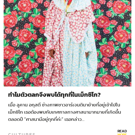
ทำไมตัวตลกจึงพบได้ทุกที่ในเม็กซิโก?
เมื่อ ลูคาน อกุสตี ช่างภาพชาวอาร์เจนตินาย้ายที่อยู่เข้าไปใน
เม็กซิโก เธอต้องพบกับเทศกาลทางศาสนามากมายที่เกิดขึ้น
ตลอดปี “ศาสนามีอยู่ทุกที่ค่ะ” เธอกล่าว…
READ
CULTURES
MORE