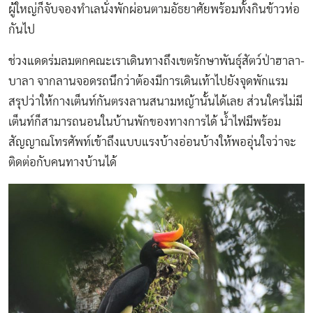
ผู้ใหญ่ก็จับจองทำเลนั่งพักผ่อนตามอัธยาศัยพร้อมทั้งกินข้าวห่อ
กันไป
ช่วงแดดร่มลมตกคณะเราเดินทางถึงเขตรักษาพันธุ์สัตว์ป่าฮาลา-
บาลา จากลานจอดรถนึกว่าต้องมีการเดินเท้าไปยังจุดพักแรม
สรุปว่าให้กางเต็นท์กันตรงลานสนามหญ้านั้นได้เลย ส่วนใครไม่มี
เต็นท์ก็สามารถนอนในบ้านพักของทางการได้ น้ำไฟมีพร้อม
สัญญาณโทรศัพท์เข้าถึงแบบแรงบ้างอ่อนบ้างให้พออุ่นใจว่าจะ
ติดต่อกับคนทางบ้านได้