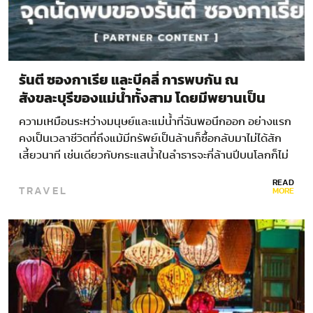
รันตี ซองกาเรีย และบีคลี่ การพบกัน ณ
สังขละบุรีของแม่น้ำทั้งสาม โดยมีพยานเป็น
มนุษย์
ความเหมือนระหว่างมนุษย์และแม่น้ำที่ฉันพอนึกออก อย่างแรก
คงเป็นเวลาชีวิตที่ถึงแม้มีทรัพย์เป็นล้านก็ซื้อกลับมาไม่ได้สัก
เสี้ยวนาที เช่นเดียวกับกระแสน้ำในลำธารจะกี่ล้านปีบนโลกก็ไม่
เคยไหลย้อนกลับ ทั้งสองล้วนต้องมีบั้นปลายและจุดจบ ช้าหรือ
READ
TRAVEL
เร็วก็แค่นั้น กิจกรรมทางน้ำ กาญจนบุรี…
MORE