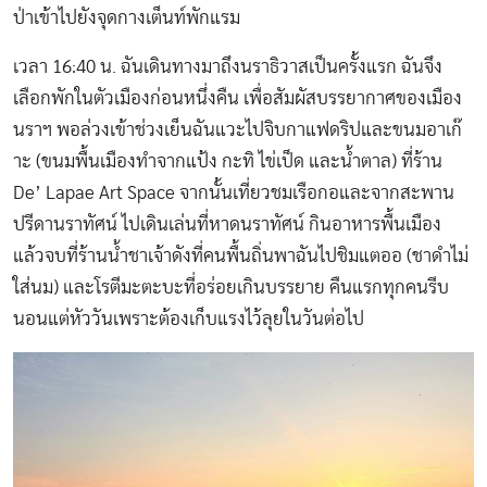
ป่าเข้าไปยังจุดกางเต็นท์พักแรม
เวลา 16:40 น. ฉันเดินทางมาถึงนราธิวาสเป็นครั้งแรก ฉันจึง
เลือกพักในตัวเมืองก่อนหนึ่งคืน เพื่อสัมผัสบรรยากาศของเมือง
นราฯ พอล่วงเข้าช่วงเย็นฉันแวะไปจิบกาแฟดริปและขนมอาเก๊
าะ (ขนมพื้นเมืองทำจากแป้ง กะทิ ไข่เป็ด และน้ำตาล) ที่ร้าน
De’ Lapae Art Space จากนั้นเที่ยวชมเรือกอและจากสะพาน
ปรีดานราทัศน์ ไปเดินเล่นที่หาดนราทัศน์ กินอาหารพื้นเมือง
แล้วจบที่ร้านน้ำชาเจ้าดังที่คนพื้นถิ่นพาฉันไปชิมแตออ (ชาดำไม่
ใส่นม) และโรตีมะตะบะที่อร่อยเกินบรรยาย คืนแรกทุกคนรีบ
นอนแต่หัววันเพราะต้องเก็บแรงไว้ลุยในวันต่อไป