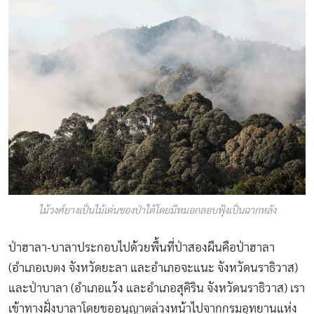
ไม้วงศ์ยางเป็นไม้เด่นของป่าใต้โดยมีหมอกลอบฟุ้งเป็นฉากหลัง
ป่าฮาลา-บาลาประกอบไปด้วยพื้นที่ป่าสองผืนคือป่าฮาลา
(อำเภอเบตง จังหวัดยะลา และอำเภอจะแนะ จังหวัดนราธิวาส)
และป่าบาลา (อำเภอแว้ง และอำเภอสุคิริน จังหวัดนราธิวาส) เรา
เข้าทางฝั่งบาลาโดยขออนุญาตล่วงหน้าไปจากกรมอุทยานแห่ง