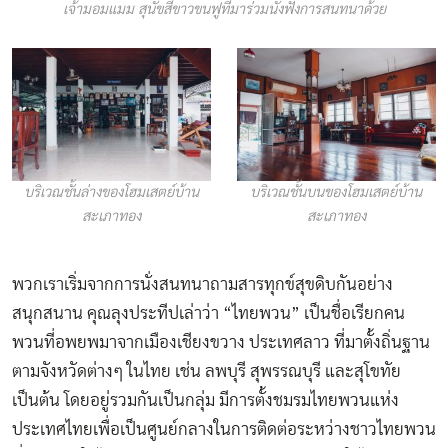
เจ้ามอมแมม สุนัขสีขาวขนฟูที่มาร่วมนั่งฟังการสนทนาด้วย
บริเวณชั้นล่างของโฮมเสตย์บ้าน
บริเวณชั้นบนของโฮมเสตย์บ้าน
สะเภาทอง
สะเภาทอง
พวกเราเริ่มจากการนั่งสนทนาถามสารทุกข์สุขดิบกันอย่าง
สนุกสนาน คุณลุงประทีปเล่าว่า “ไทยพวน” เป็นชื่อเรียกคน
พวนที่อพยพมาจากเมืองเชียงขวาง ประเทศลาว ที่มาตั้งถิ่นฐาน
ตามจังหวัดต่างๆ ในไทย เช่น ลพบุรี สุพรรณบุรี และสุโขทัย
เป็นต้น โดยอยู่รวมกันเป็นกลุ่ม มีการตั้งชมรมไทยพวนแห่ง
ประเทศไทยเพื่อเป็นศูนย์กลางในการติดต่อระหว่างชาวไทยพวน