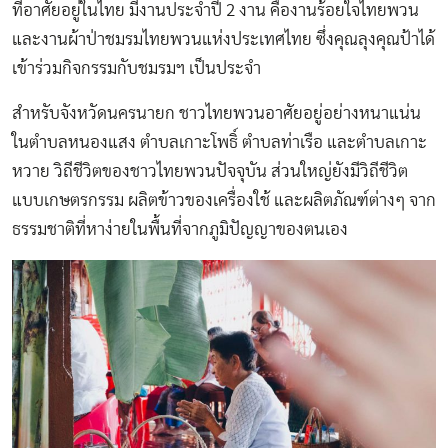
ที่อาศัยอยู่ในไทย มีงานประจำปี 2 งาน คืองานร้อยใจไทยพวน
และงานผ้าป่าชมรมไทยพวนแห่งประเทศไทย ซึ่งคุณลุงคุณป้าได้
เข้าร่วมกิจกรรมกับชมรมฯ เป็นประจำ
สำหรับจังหวัดนครนายก ชาวไทยพวนอาศัยอยู่อย่างหนาแน่น
ในตำบลหนองแสง ตำบลเกาะโพธิ์ ตำบลท่าเรือ และตำบลเกาะ
หวาย วิถีชีวิตของชาวไทยพวนปัจจุบัน ส่วนใหญ่ยังมีวิถีชีวิต
แบบเกษตรกรรม ผลิตข้าวของเครื่องใช้ และผลิตภัณฑ์ต่างๆ จาก
ธรรมชาติที่หาง่ายในพื้นที่จากภูมิปัญญาของตนเอง