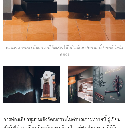
ดแต่งกายของสาวไทยพวนที่จัดแสดงไว้ในมิวเซียม ปะพวน ที่ปากพลี วัดฝั่ง
คลอง
การท่องเที่ยวชุมชนเชิงวัฒนธรรมในตำบลเกาะหวายนี้ ผู้เขียน
สัมผัสได้ว่าแม้โลกปัจจุบันจะเปลี่ยนไปแต่ชาวไทยพวน ก็รู้จัก