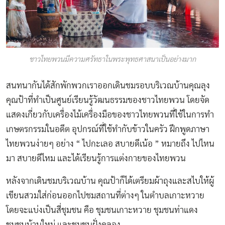
ชาวไทยพวนมีความศรัทธาในพระพุทธศาสนาเป็นอย่างมาก
สนทนากันได้สักพักพวกเราออกเดินชมรอบบริเวณบ้านคุณลุง
คุณป้าที่ทำเป็นศูนย์เรียนรู้วัฒนธรรมของชาวไทยพวน โดยจัด
แสดงเกี่ยวกับเครื่องไม้เครื่องมือของชาวไทยพวนที่ใช้ในการทำ
เกษตรกรรมในอดีต อุปกรณ์ที่ใช้ทำกับข้าวในครัว ฝึกพูดภาษา
ไทยพวนง่ายๆ อย่าง “ ไปกะเลอ สบายดีเน้อ ” หมายถึง ไปไหน
มา สบายดีไหม และได้เรียนรู้การแต่งกายของไทยพวน
หลังจากเดินชมบริเวณบ้าน คุณป้าก็ได้เตรียมผ้าถุงและสไบให้ผู้
เขียนสวมใส่ก่อนออกไปชมสถานที่ต่างๆ ในตำบลเกาะหวาย
โดยจะแบ่งเป็นสี่ชุมชน คือ ชุมชนเกาะหวาย ชุมชนท่าแดง
ชุมชนบ้านใหม่ และชุมชนฝั่งคลอง