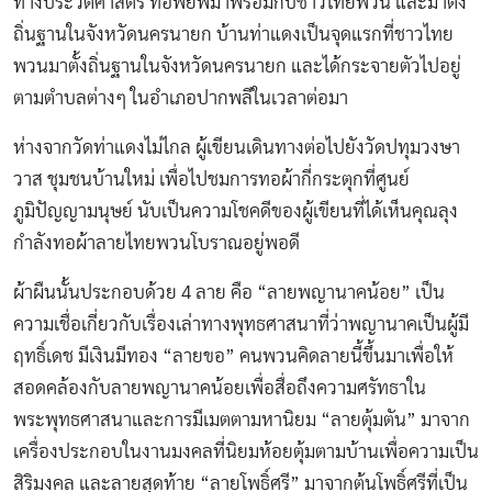
ทางประวัติศาสตร์ ที่อพยพมาพร้อมกับชาวไทยพวน และมาตั้ง
ถิ่นฐานในจังหวัดนครนายก บ้านท่าแดงเป็นจุดแรกที่ชาวไทย
พวนมาตั้งถิ่นฐานในจังหวัดนครนายก และได้กระจายตัวไปอยู่
ตามตำบลต่างๆ ในอำเภอปากพลีในเวลาต่อมา
ห่างจากวัดท่าแดงไม่ไกล ผู้เขียนเดินทางต่อไปยังวัดปทุมวงษา
วาส ชุมชนบ้านใหม่ เพื่อไปชมการทอผ้ากี่กระตุกที่ศูนย์
ภูมิปัญญามนุษย์ นับเป็นความโชคดีของผู้เขียนที่ได้เห็นคุณลุง
กำลังทอผ้าลายไทยพวนโบราณอยู่พอดี
ผ้าผืนนั้นประกอบด้วย 4 ลาย คือ “ลายพญานาคน้อย” เป็น
ความเชื่อเกี่ยวกับเรื่องเล่าทางพุทธศาสนาที่ว่าพญานาคเป็นผู้มี
ฤทธิ์เดช มีเงินมีทอง “ลายขอ” คนพวนคิดลายนี้ขึ้นมาเพื่อให้
สอดคล้องกับลายพญานาคน้อยเพื่อสื่อถึงความศรัทธาใน
พระพุทธศาสนาและการมีเมตตามหานิยม “ลายตุ้มตัน” มาจาก
เครื่องประกอบในงานมงคลที่นิยมห้อยตุ้มตามบ้านเพื่อความเป็น
สิริมงคล และลายสุดท้าย “ลายโพธิ์ศรี” มาจากต้นโพธิ์ศรีที่เป็น