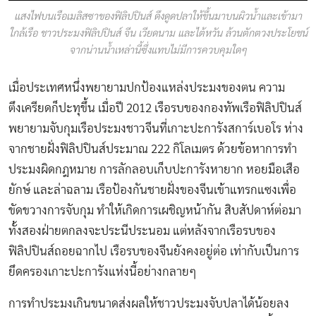
แสงไฟบนเรือเมลิสซาของฟิลิปปินส์ ดึงดูดปลาให้ขึ้นมาบนผิวน้ำและเข้ามา
ใกล้เรือ ชาวประมงฟิลิปปินส์ จีน เวียดนาม และไต้หวัน ล้วนตักตวงประโยชน์
จากน่านน้ำเหล่านี้ซึ่งแทบไม่มีการควบคุมใดๆ
เมื่อประเทศหนึ่งพยายามปกป้องแหล่งประมงของตน ความ
ตึงเครียดก็ปะทุขึ้น เมื่อปี 2012 เรือรบของกองทัพเรือฟิลิปปินส์
พยายามจับกุมเรือประมงชาวจีนที่เกาะปะการังสการ์เบอโร ห่าง
จากชายฝั่งฟิลิปปินส์ประมาณ 222 กิโลเมตร ด้วยข้อหาการทำ
ประมงผิดกฎหมาย การลักลอบเก็บปะการังหายาก หอยมือเสือ
ยักษ์ และล่าฉลาม เรือป้องกันชายฝั่งของจีนเข้าแทรกแซงเพื่อ
ขัดขวางการจับกุม ทำให้เกิดการเผชิญหน้ากัน สิบสัปดาห์ต่อมา
ทั้งสองฝ่ายตกลงจะประนีประนอม แต่หลังจากเรือรบของ
ฟิลิปปินส์ถอยฉากไป เรือรบของจีนยังคงอยู่ต่อ เท่ากับเป็นการ
ยึดครองเกาะปะการังแห่งนี้อย่างกลายๆ
การทำประมงเกินขนาดส่งผลให้ชาวประมงจับปลาได้น้อยลง