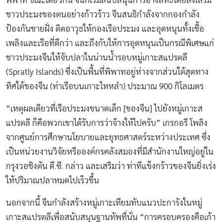
พิพาท ขณะเดียวกัน จีนก็เริ่มสนับสนุนการอ้างสิทธิโดยส่งเสริม
ชาวประมงของตนอย่างก้าวร้าว จีนสนธิกำลังจากกองกำลัง
ป้องกันชายฝั่ง ติดอาวุธให้กองเรือประมง และอุดหนุนทั้งเชื้อ
เพลิงและเรือที่ดีกว่า และถึงกับให้การอุดหนุนเป็นกรณีพิเศษแก่
ชาวประมงจีนให้จับปลาในน่านน้ำรอบหมู่เกาะสแปรตลี
(Spratly Islands) ซึ่งเป็นพื้นที่พิพาทอยู่ห่างจากส่วนใต้สุดทาง
ทิศใต้ของจีน (ท่าเรือบนเกาะไหหลำ) ประมาณ 900 กิโลเมตร
“เหตุผลเดียวที่เรือประมงขนาดเล็ก [ของจีน] ไปยังหมู่เกาะส
แปรตลี ก็คือพวกเขาได้รับการว่าจ้างให้ไปครับ” เกรกอรี โพลิง
จากศูนย์การศึกษานโยบายและยุทธศาสตร์ระหว่างประเทศ ซึ่ง
เป็นหน่วยงานวิจัยหรือองค์กรคลังสมองที่มีสำนักงานใหญ่อยู่ใน
กรุงวอชิงตัน ดี.ซี. กล่าว และเสริมว่า ท่าทีแข็งกร้าวของจีนยิ่งเร่ง
ให้ปริมาณปลาหมดไปเร็วขึ้น
นอกจากนี้ จีนกำลังสร้างหมู่เกาะเทียมทับแนวปะการังในหมู่
เกาะสแปรตลีเพื่อสนับสนุนฐานทัพที่นั่น “การครอบครองคือเก้า