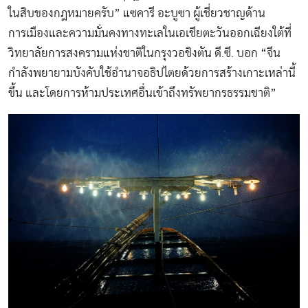
ในสิบของกฎหมายครับ” แซคารี อะบูซา ผู้เชี่ยวชาญด้าน
การเมืองและความมั่นคงทางทะเลในเอเชียตะวันออกเฉียงใต้ที่
วิทยาลัยการสงครามแห่งชาติในกรุงวอชิงตัน ดี.ซี. บอก “จีน
กำลังพยายามบังคับใช้อำนาจอธิปไตยด้วยการสร้างเกาะเหล่านี้
ขึ้น และโดยการห้ามประเทศอื่นเข้าถึงทรัพยากรธรรมชาติ”