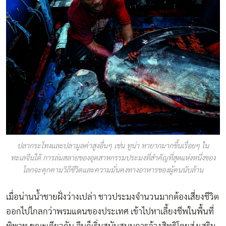
ปลากระโทงและปลามูลค่าสูงอื่นๆ เช่น ทูน่า หายากมากขึ้นเรื่อยๆ ใน
ทะเลจีนใต้ การล่มสลายของอุตสาหกรรมประมงที่สำคัญที่สุดแห่งหนึ่งของ
โลกจะคุกคามวิถีชีวิตและความมั่นคงทางอาหารของผู้คนนับล้าน
เมื่อน่านน้ำชายฝั่งว่างเปล่า ชาวประมงจำนวนมากต้องเสี่ยงชีวิต
ออกไปไกลกว่าพรมแดนของประเทศ เข้าไปหาเลี้ยงชีพในพื้นที่