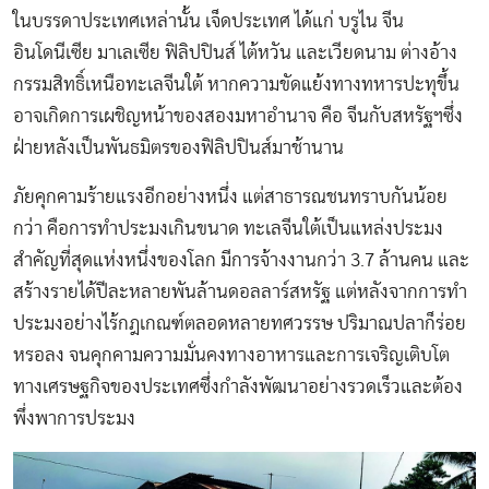
ในบรรดาประเทศเหล่านั้น เจ็ดประเทศ ได้แก่ บรูไน จีน
อินโดนีเซีย มาเลเซีย ฟิลิปปินส์ ไต้หวัน และเวียดนาม ต่างอ้าง
กรรมสิทธิ์เหนือทะเลจีนใต้ หากความขัดแย้งทางทหารปะทุขึ้น
อาจเกิดการเผชิญหน้าของสองมหาอำนาจ คือ จีนกับสหรัฐฯซึ่ง
ฝ่ายหลังเป็นพันธมิตรของฟิลิปปินส์มาช้านาน
ภัยคุกคามร้ายแรงอีกอย่างหนึ่ง แต่สาธารณชนทราบกันน้อย
กว่า คือการทำประมงเกินขนาด ทะเลจีนใต้เป็นแหล่งประมง
สำคัญที่สุดแห่งหนึ่งของโลก มีการจ้างงานกว่า 3.7 ล้านคน และ
สร้างรายได้ปีละหลายพันล้านดอลลาร์สหรัฐ แต่หลังจากการทำ
ประมงอย่างไร้กฎเกณฑ์ตลอดหลายทศวรรษ ปริมาณปลาก็ร่อย
หรอลง จนคุกคามความมั่นคงทางอาหารและการเจริญเติบโต
ทางเศรษฐกิจของประเทศซึ่งกำลังพัฒนาอย่างรวดเร็วและต้อง
พึ่งพาการประมง