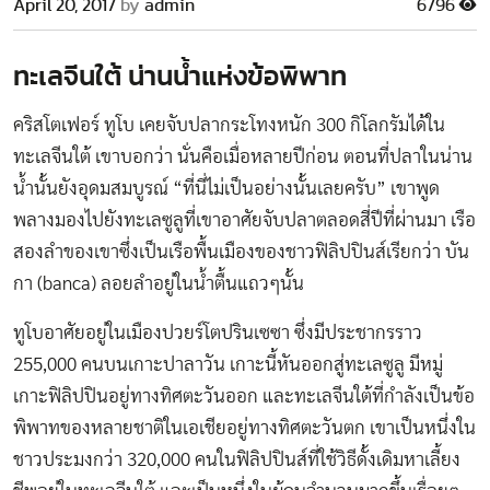
April 20, 2017
by
admin
6796
ทะเลจีนใต้ น่านน้ำแห่งข้อพิพาท
คริสโตเฟอร์ ทูโบ เคยจับปลากระโทงหนัก 300 กิโลกรัมได้ใน
ทะเลจีนใต้ เขาบอกว่า นั่นคือเมื่อหลายปีก่อน ตอนที่ปลาในน่าน
น้ำนั้นยังอุดมสมบูรณ์ “ที่นี่ไม่เป็นอย่างนั้นเลยครับ” เขาพูด
พลางมองไปยังทะเลซูลูที่เขาอาศัยจับปลาตลอดสี่ปีที่ผ่านมา เรือ
สองลำของเขาซึ่งเป็นเรือพื้นเมืองของชาวฟิลิปปินส์เรียกว่า บัน
กา (banca) ลอยลำอยู่ในน้ำตื้นแถวๆนั้น
ทูโบอาศัยอยู่ในเมืองปวยร์โตปรินเซซา ซึ่งมีประชากรราว
255,000 คนบนเกาะปาลาวัน เกาะนี้หันออกสู่ทะเลซูลู มีหมู่
เกาะฟิลิปปินอยู่ทางทิศตะวันออก และทะเลจีนใต้ที่กำลังเป็นข้อ
พิพาทของหลายชาติในเอเชียอยู่ทางทิศตะวันตก เขาเป็นหนึ่งใน
ชาวประมงกว่า 320,000 คนในฟิลิปปินส์ที่ใช้วิธีดั้งเดิมหาเลี้ยง