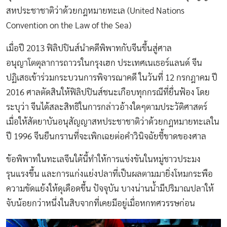
สหประชาชาติว่าด้วยกฎหมายทะเล (United Nations
Convention on the Law of the Sea)
เมื่อปี 2013 ฟิลิปปินส์นำคดีพิพาทกับจีนขึ้นสู่ศาล
อนุญาโตตุลาการถาวรในกรุงเฮก ประเทศเนเธอร์แลนด์ จีน
ปฏิเสธเข้าร่วมกระบวนการพิจารณาคดี ในวันที่ 12 กรกฎาคม ปี
2016 ศาลตัดสินให้ฟิลิปปินส์ชนะเกือบทุกกรณีที่ยื่นฟ้อง โดย
ระบุว่า จีนได้สละสิทธิในการกล่าวอ้างใดๆตามประวัติศาสตร์
เมื่อให้สัตยาบันอนุสัญญาสหประชาชาติว่าด้วยกฎหมายทะเลใน
ปี 1996 จีนยืนกรานที่จะเพิกเฉยต่อคำวินิจฉัยชี้ขาดของศาล
ข้อพิพาทในทะเลจีนใต้นี้ทำให้การแข่งขันในหมู่ชาวประมง
รุนแรงขึ้น และการแก่งแย่งปลาที่เป็นผลตามมายิ่งโหมกระพือ
ความขัดแย้งให้ดุเดือดขึ้น ปัจจุบัน บางน่านน้ำมีปริมาณปลาให้
จับน้อยกว่าหนึ่งในสิบจากที่เคยมีอยู่เมื่อหกทศวรรษก่อน