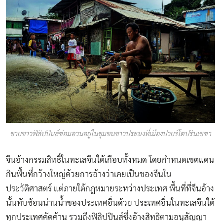
ชายชาวฟิลิปปินส์ซ่อมอวนอยู่ในชุมชนชาวประมงที่เมืองปวยร์โตปรินเซซา
จีนอ้างกรรมสิทธิ์ในทะเลจีนใต้เกือบทั้งหมด โดยกำหนดเขตแดน
กินพื้นที่กว้างใหญ่ด้วยการอ้างว่าเคยเป็นของจีนใน
ประวัติศาสตร์ แต่ภายใต้กฎหมายระหว่างประเทศ พื้นที่ที่จีนอ้าง
นั้นทับซ้อนน่านน้ำของประเทศอื่นด้วย ประเทศอื่นในทะเลจีนใต้
ทุกประเทศคัดค้าน รวมถึงฟิลิปปินส์ซึ่งอ้างสิทธิตามอนุสัญญา