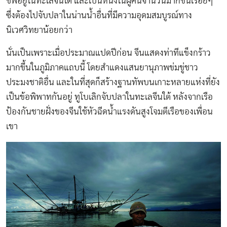
ชีพอยู่ในทะเลจีนใต้ และเป็นหนึ่งในผู้คนจำนวนมากขึ้นเรื่อยๆ
ซึ่งต้องไปจับปลาในน่านน้ำอื่นที่มีความอุดมสมบูรณ์ทาง
นิเวศวิทยาน้อยกว่า
นั่นเป็นเพราะเมื่อประมาณแปดปีก่อน จีนแสดงท่าทีแข็งกร้าว
มากขึ้นในภูมิภาคแถบนี้ โดยสำแดงแสนยานุภาพข่มขู่ชาว
ประมงชาติอื่น และในที่สุดก็สร้างฐานทัพบนเกาะหลายแห่งที่ยัง
เป็นข้อพิพาทกันอยู่ ทูโบเลิกจับปลาในทะเลจีนใต้ หลังจากเรือ
ป้องกันชายฝั่งของจีนใช้หัวฉีดน้ำแรงดันสูงโจมตีเรือของเพื่อน
เขา