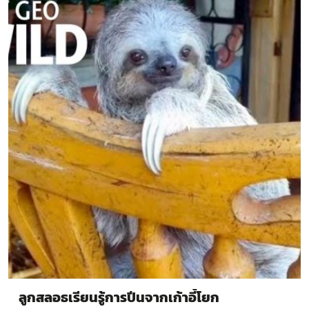
ลูกสลอธเรียนรู้การปีนจากเก้าอี้โยก