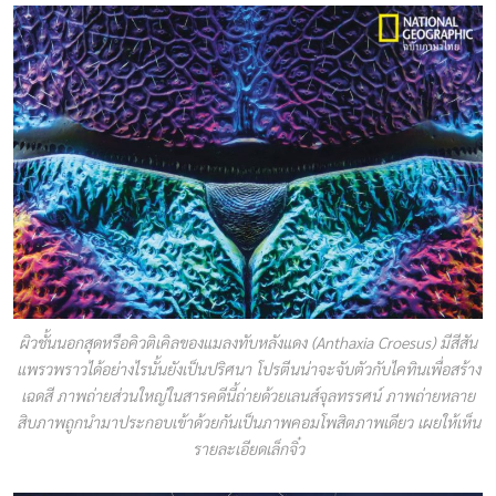
ผิวชั้นนอกสุดหรือคิวติเคิลของแมลงทับหลังแดง (Anthaxia Croesus) มีสีสัน
แพรวพราวได้อย่างไรนั้นยังเป็นปริศนา โปรตีนน่าจะจับตัวกับไคทินเพื่อสร้าง
เฉดสี ภาพถ่ายส่วนใหญ่ในสารคดีนี้ถ่ายด้วยเลนส์จุลทรรศน์ ภาพถ่ายหลาย
สิบภาพถูกนำมาประกอบเข้าด้วยกันเป็นภาพคอมโพสิตภาพเดียว เผยให้เห็น
รายละเอียดเล็กจิ๋ว