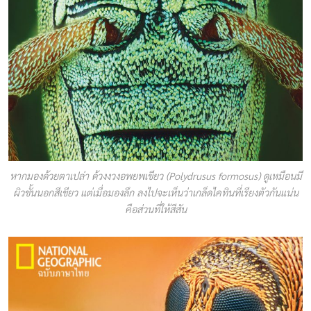
หากมองด้วยตาเปล่า ด้วงงวงอพยพเขียว (Polydrusus formosus) ดูเหมือนมี
ผิวชั้นนอกสีเขียว แต่เมื่อมองลึก ลงไปจะเห็นว่าเกล็ดไคทินที่เรียงตัวกันแน่น
คือส่วนที่ให้สีสัน