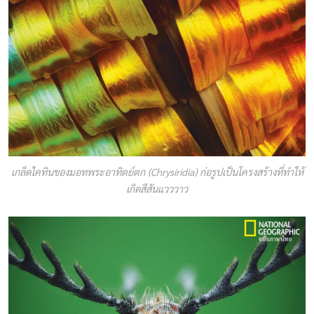
เกล็ดไคทินของมอทพระอาทิตย์ตก (Chrysiridia) ก่อรูปเป็นโครงสร้างที่ทำให้
เกิดสีสันแวววาว