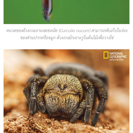
หนวดของด้วงงวงเจาะเฮเซลนัต (Curculio nucum) สามารถพับเก็บในร่อง
ของส่วนปากหรือจมูก ด้วงงวงมักเจาะรูในต้นไม้เพื่อวางไข่