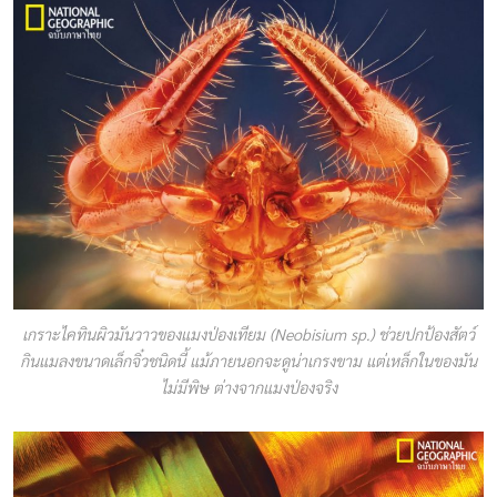
เกราะไคทินผิวมันวาวของแมงป่องเทียม (Neobisium sp.) ช่วยปกป้องสัตว์
กินแมลงขนาดเล็กจิ๋วชนิดนี้ แม้ภายนอกจะดูน่าเกรงขาม แต่เหล็กในของมัน
ไม่มีพิษ ต่างจากแมงป่องจริง