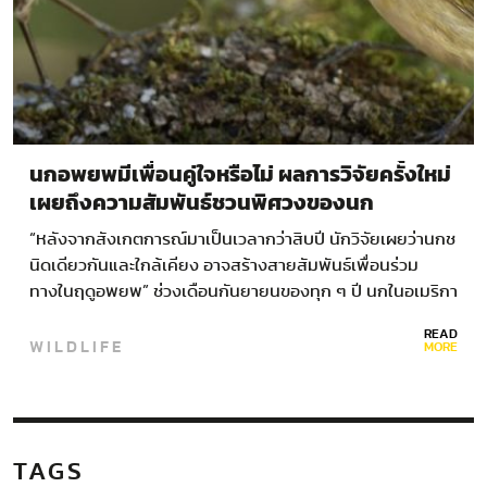
นกอพยพมีเพื่อนคู่ใจหรือไม่ ผลการวิจัยครั้งใหม่
เผยถึงความสัมพันธ์ชวนพิศวงของนก
“หลังจากสังเกตการณ์มาเป็นเวลากว่าสิบปี นักวิจัยเผยว่านกช
นิดเดียวกันและใกล้เคียง อาจสร้างสายสัมพันธ์เพื่อนร่วม
ทางในฤดูอพยพ” ช่วงเดือนกันยายนของทุก ๆ ปี นกในอเมริกา
ตอนเหนือกว่าพันล้านตัวจะอพยพย้ายถิ่นหนีความหนาวเย็นไป
READ
WILDLIFE
อาศัยอยู่ทางซีกโลกใต้…
MORE
TAGS