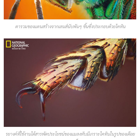
ตารวมของแตนสร้างจากเลนส์นับพันๆ ชิ้นซึ่งประกอบด้วยไคทิน
รยางค์ที่ใช้งานได้สารพัดประโยชน์ของแมลงทับมีเกราะไคทินในรูปของเดือย