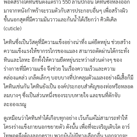
พอดสร้างไคทินขึ้นตั้งแต่ราว 550 ล้านปีก่อน ไคทินซึ่งหลั่งออก
มาจากหนังกำพร้าจะรวมตัวกับสารประกอบอื่นๆ เพื่อสร้างผิว
ชั้นนอกสุดที่มีความมันวาวและกันน้ำได้เรียกว่า คิวติเคิล
(cuticle)
ไคทินซึ่งเป็นวัสดุที่มีความแข็งอย่างน่าทึ่ง แต่ยืดหยุ่น ช่วยสร้าง
ความแข็งแรงให้ขากรรไกรของแมลง สามารถตัดผ่านได้กระทั่ง
หินและโลหะ อีกทั้งให้ความยืดหยุ่นระหว่างส่วนต่างๆ ของ
ร่างกายที่มีความแข็ง จึงช่วย ในเรื่องความเร็วและความ
คล่องแคล่ว เกล็ดเล็กๆ บอบบางที่ปกคลุมตัวแมลงอย่างผีเสื้อก็มี
ไคทินเช่นกัน ไคทินยังเป็น องค์ประกอบสำคัญของท่อหรือหลอด
ลมบางๆ ซึ่งเป็นส่วนหนึ่งของระบบหายใจ และขนที่ดักจับ
ละอองเรณู
ดูเหมือนว่าไคทินทำได้เกือบทุกอย่าง เว้นก็แต่ไม่สามารถทำให้
โครงร่างแข็งภายนอกขยายตัว ดังนั้น เพื่อที่จะเจริญเติบโต อาร์
โทพอดจึงต้องลอกคราบ พวกมันไม่มีทางเลือกอื่น นอกจากจะ