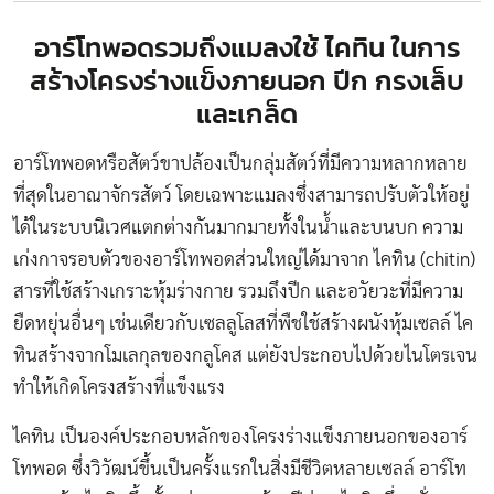
อาร์โทพอดรวมถึงแมลงใช้ ไคทิน ในการ
สร้างโครงร่างแข็งภายนอก ปีก กรงเล็บ
และเกล็ด
อาร์โทพอดหรือสัตว์ขาปล้องเป็นกลุ่มสัตว์ที่มีความหลากหลาย
ที่สุดในอาณาจักรสัตว์ โดยเฉพาะแมลงซึ่งสามารถปรับตัวให้อยู่
ได้ในระบบนิเวศแตกต่างกันมากมายทั้งในน้ำและบนบก ความ
เก่งกาจรอบตัวของอาร์โทพอดส่วนใหญ่ได้มาจาก ไคทิน (chitin)
สารที่ใช้สร้างเกราะหุ้มร่างกาย รวมถึงปีก และอวัยวะที่มีความ
ยืดหยุ่นอื่นๆ เช่นเดียวกับเซลลูโลสที่พืชใช้สร้างผนังหุ้มเซลล์ ไค
ทินสร้างจากโมเลกุลของกลูโคส แต่ยังประกอบไปด้วยไนโตรเจน
ทำให้เกิดโครงสร้างที่แข็งแรง
ไคทิน เป็นองค์ประกอบหลักของโครงร่างแข็งภายนอกของอาร์
โทพอด ซึ่งวิวัฒน์ขึ้นเป็นครั้งแรกในสิ่งมีชีวิตหลายเซลล์ อาร์โท