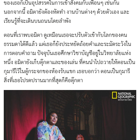
ของเธอก็เป็นอุปสรรคในการเข้าสังคมกับเพื่อนๆ เช่นกัน
นอกจากนี้ อมิตายังต้องหัดทำ งานบ้านต่างๆ ด้วยตัวเอง และ
เรียนรู้ที่จะเดินบนถนนโดยลำพัง
ตอนที่เราพบอมิตา ดูเหมือนเธอจะปรับตัวเข้ากับโลกของคน
ธรรมดาได้ดีแล้ว แต่เธอก็ยังประหยัดถ้อยคำและระมัดระวังใน
การตอบคำถาม ปัจจุบันเธอศึกษาวิชาบัญชีอยู่ในวิทยาลัยแห่ง
หนึ่ง อมิตายังเก็บตุ๊กตาและของเล่น ที่คนนำไปถวายให้ตอนเป็น
กุมารีไว้ในตู้กระจกของห้องรับแขก เธอบอกว่า ตอนเป็นกุมารี
สิ่งที่เธอโปรดปรานมากที่สุดก็คือตุ๊กตา