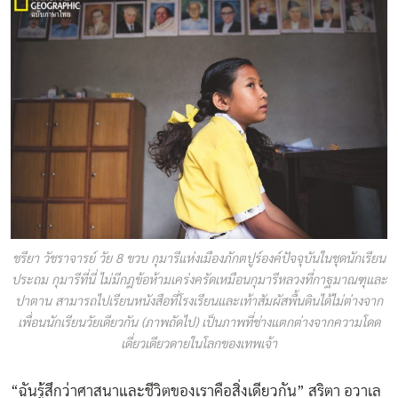
ชรียา วัชราจารย์ วัย 8 ขวบ กุมารีแห่งเมืองภักตปูร์องค์ปัจจุบันในชุดนักเรียน
ประถม กุมารีที่นี่ ไม่มีกฎข้อห้ามเคร่งครัดเหมือนกุมารีหลวงที่กาฐมาณฑุและ
ปาตาน สามารถไปเรียนหนังสือที่โรงเรียนและเท้าสัมผัสพื้นดินได้ไม่ต่างจาก
เพื่อนนักเรียนวัยเดียวกัน (ภาพถัดไป) เป็นภาพที่ช่างแตกต่างจากความโดด
เดี่ยวเดียวดายในโลกของเทพเจ้า
“ฉันรู้สึกว่าศาสนาและชีวิตของเราคือสิ่งเดียวกัน” สริตา อวาเล