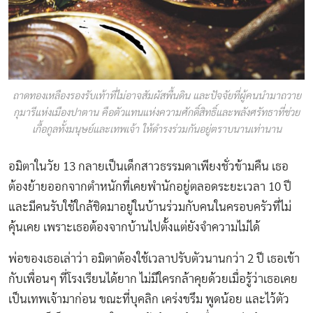
ถาดทองเหลืองรองรับเท้าที่ไม่อาจสัมผัสพื้นดิน และปัจจัยที่ผู้คนนำมาถวาย
กุมารีแห่งเมืองปาตาน คือตัวแทนแห่งความศักดิ์สิทธิ์และพลังศรัทธาที่ช่วย
เกื้อกูลทั้งมนุษย์และเทพเจ้า ให้ดำรงร่วมกันอยู่ตราบนานเท่านาน
อมิตาในวัย 13 กลายเป็นเด็กสาวธรรมดาเพียงชั่วข้ามคืน เธอ
ต้องย้ายออกจากตำหนักที่เคยพำนักอยู่ตลอดระยะเวลา 10 ปี
และมีคนรับใช้ใกล้ชิดมาอยู่ในบ้านร่วมกับคนในครอบครัวที่ไม่
คุ้นเคย เพราะเธอต้องจากบ้านไปตั้งแต่ยังจำความไม่ได้
พ่อของเธอเล่าว่า อมิตาต้องใช้เวลาปรับตัวนานกว่า 2 ปี เธอเข้า
กับเพื่อนๆ ที่โรงเรียนได้ยาก ไม่มีใครกล้าคุยด้วยเมื่อรู้ว่าเธอเคย
เป็นเทพเจ้ามาก่อน ขณะที่บุคลิก เคร่งขรึม พูดน้อย และไว้ตัว