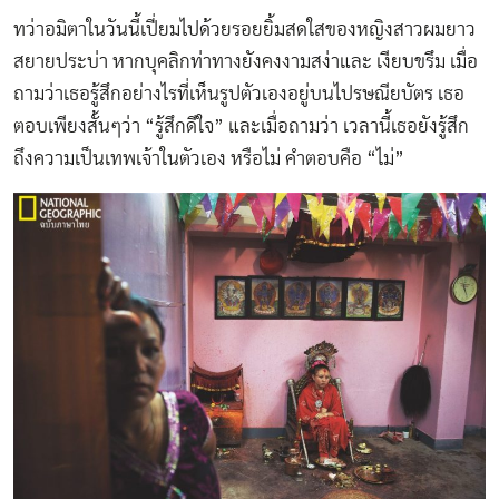
ทว่าอมิตาในวันนี้เปี่ยมไปด้วยรอยยิ้มสดใสของหญิงสาวผมยาว
สยายประบ่า หากบุคลิกท่าทางยังคงงามสง่าและ เงียบขรึม เมื่อ
ถามว่าเธอรู้สึกอย่างไรที่เห็นรูปตัวเองอยู่บนไปรษณียบัตร เธอ
ตอบเพียงสั้นๆว่า “รู้สึกดีใจ” และเมื่อถามว่า เวลานี้เธอยังรู้สึก
ถึงความเป็นเทพเจ้าในตัวเอง หรือไม่ คำตอบคือ “ไม่”