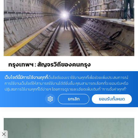
กรุงเทพฯ : สัญจรวิถีของคนกรุง
"ความที่อยู่กรุงเทพฯ ทุกคนจึงต้องหาวิธีเดินทางที่มี
เว็บไซต์นี้มีการใช้งานคุกกี้
เว็บไซต์ของเราใช้งานคุกกี้เพื่อช่วยเพิ่มประสบการณ์
ประสิทธิภาพสูงสุดของตัวเอง ด้วยต้นทุนและรูปแบบที่แตก
การใช้งานเว็บไซต์ให้สามารถใช้งานได้ดียิ่งขึ้น คุณสามารถเลือกที่จะยอมรับหรือ
ปฏิเสธการใช้งานคุกกี้ได้ง่ายๆ โดยการดูรายละเอียดเพิ่มเติมที่ “การตั้งค่าคุกกี้”
ต่างกันออกไป" ขณะที่ชนชั้นกลางเลือกที่จะจ่ายเงินเพื่อแลก
เวลาและความสะดวกสบาย แต่ชนชั้นแรงงานที่ไม่มีทางเลือก
ยกเลิก
ยอมรับทั้งหมด
READ
CULTURES
มากนัก ถูกบังคับให้จ่ายด้วยเวลา เพื่อเก็บเงินไว้ในกระเป๋า
MORE
สตางค์ของตัวเองให้นานขึ้น