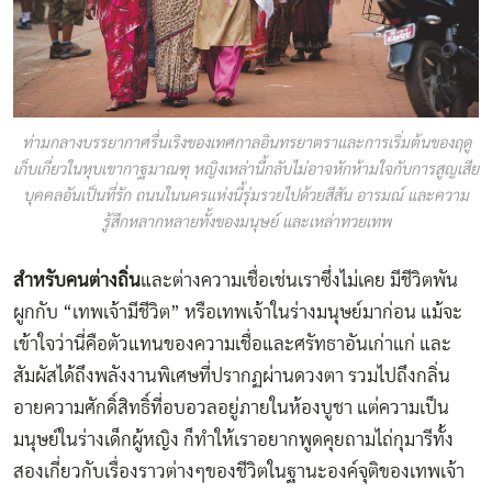
ท่ามกลางบรรยากาศรื่นเริงของเทศกาลอินทรยาตราและการเริ่มต้นของฤดู
เก็บเกี่ยวในหุบเขากาฐมาณฑุ หญิงเหล่านี้กลับไม่อาจหักห้ามใจกับการสูญเสีย
บุคคลอันเป็นที่รัก ถนนในนครแห่งนี้รุ่มรวยไปด้วยสีสัน อารมณ์ และความ
รู้สึกหลากหลายทั้งของมนุษย์ และเหล่าทวยเทพ
สำหรับคนต่างถิ่น
และต่างความเชื่อเช่นเราซึ่งไม่เคย มีชีวิตพัน
ผูกกับ “เทพเจ้ามีชีวิต” หรือเทพเจ้าในร่างมนุษย์มาก่อน แม้จะ
เข้าใจว่านี่คือตัวแทนของความเชื่อและศรัทธาอันเก่าแก่ และ
สัมผัสได้ถึงพลังงานพิเศษที่ปรากฏผ่านดวงตา รวมไปถึงกลิ่น
อายความศักดิ์สิทธิ์ที่อบอวลอยู่ภายในห้องบูชา แต่ความเป็น
มนุษย์ในร่างเด็กผู้หญิง ก็ทำให้เราอยากพูดคุยถามไถ่กุมารีทั้ง
สองเกี่ยวกับเรื่องราวต่างๆของชีวิตในฐานะองค์จุติของเทพเจ้า