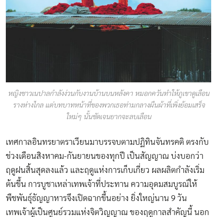
หญิงชาวเนปาลกำลังง่วนกับงานบ้านบนหลังคา หมอกควันทำให้ภูเขาดูเลือน
รางห่างไกล แต่บทบาทหน้าที่ของพวกเธอท่ามกลางผืนผ้าที่เพิ่งย้อมเสร็จ
ใหม่ๆ นั้นชัดเจนยากจะลบเลือน
เทศกาลอินทรยาตราเวียนมาบรรจบตามปฏิทินจันทรคติ ตรงกับ
ช่วงเดือนสิงหาคม-กันยายนของทุกปี เป็นสัญญาณ บ่งบอกว่า
ฤดูฝนสิ้นสุดลงแล้ว และฤดูแห่งการเก็บเกี่ยว ผลผลิตกำลังเริ่ม
ต้นขึ้น การบูชาเหล่าเทพเจ้าที่ประทาน ความอุดมสมบูรณ์ให้
พืชพันธุ์ธัญญาหารจึงเปิดฉากขึ้นอย่าง ยิ่งใหญ่นาน 9 วัน
เทพเจ้าผู้เป็นศูนย์รวมแห่งจิตวิญญาณ ของฤดูกาลสำคัญนี้ นอก