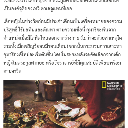
2544-2551) เด็กหญิงจากตระกูลศากยะอีกคนก็ได้รับเลือกให้
เป็นองค์จุติของเทวี ตาเลจูแทนที่เธอ
เด็กหญิงในช่วงวัยก่อนมีประจำเดือนเป็นเครื่องหมายของความ
บริสุทธิ์ ไร้มลทินและตัณหา ตามความเชื่อนี้ กุมารีจะพ้นจาก
ตำแหน่งเมื่อมีโลหิตไหลออกจากร่างกาย (ไม่ว่าจะด้วยสาเหตุใด
รวมทั้งเมื่อเจริญวัยจนมีรอบเดือน) จากนั้นกระบวนการเสาะหา
กุมารีองค์ใหม่จะเริ่มต้นขึ้น โดยในระยะหลังจะคัดเลือกจากเด็ก
หญิงในตระกูลศากยะ หรือวัชราจารย์ที่มีคุณสมบัติเพียบพร้อม
ตามจารีต