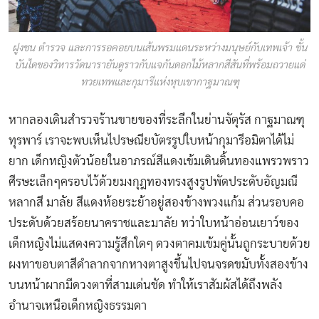
ฝูงชน ตำรวจ และการรอคอยบนเส้นพรมแดนระหว่างมนุษย์กับเทพเจ้า ขั้น
บันไดของวิหารวัดนารายันดูราวกับแจกันดอกไม้หลากสีสันที่พร้อมถวายแด่
ทวยเทพและกุมารีแห่งหุบเขากาฐมาณฑุ
หากลองเดินสำรวจร้านขายของที่ระลึกในย่านจัตุรัส กาฐมาณฑุ
ทุรพาร์ เราจะพบเห็นไปรษณียบัตรรูปใบหน้ากุมารีอมิตาได้ไม่
ยาก เด็กหญิงตัวน้อยในอาภรณ์สีแดงเข้มเดินดิ้นทองแพรวพราว
ศีรษะเล็กๆครอบไว้ด้วยมงกุฎทองทรงสูงรูปพัดประดับอัญมณี
หลากสี มาลัย สีแดงห้อยระย้าอยู่สองข้างพวงแก้ม ส่วนรอบคอ
ประดับด้วยสร้อยนาคราชและมาลัย ทว่าใบหน้าอ่อนเยาว์ของ
เด็กหญิงไม่แสดงความรู้สึกใดๆ ดวงตาคมเข้มคู่นั้นถูกระบายด้วย
ผงทาขอบตาสีดำลากจากหางตาสูงขึ้นไปจนจรดขมับทั้งสองข้าง
บนหน้าผากมีดวงตาที่สามเด่นชัด ทำให้เราสัมผัสได้ถึงพลัง
อำนาจเหนือเด็กหญิงธรรมดา