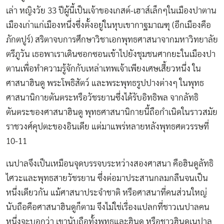
เล่า หญิงวัย 33 ปีผู้นี้เป็นเจ้าของเกสต์-เฮาส์เล็กๆในเมืองปาตาน
เมืองเก่าแก่เมืองหนึ่งซึ่งตั้งอยู่ในหุบเขากาฐมาณฑุ (อีกเมืองคือ
ภักตปูร์) สริตาจบการศึกษาวิชาเอกพุทธศาสนาจากมหาวิทยาลัย
ตรีภูวัน เธอพาเราเดินซอกซอนเข้าไปยังชุมชนศากยะในเมืองปา
ตานเพื่อทำความรู้จักกับเหล่าเทพเจ้าเพียงเศษเสี้ยวหนึ่ง ใน
ศาสนาฮินดู พระโพธิสัตว์ และพระพุทธรูปปางต่างๆ ในพุทธ
ศาสนานิกายตันตระหรือวัชรยานซึ่งได้รับอิทธิพล จากลัทธิ
ตันตระของศาสนาฮินดู พุทธศาสนานิกายนี้ถือกำเนิดในราวสมัย
ราชวงศ์คุปตะของอินเดีย แต่มาแพร่หลายหลังพุทธศตวรรษที่
10-11
เนปาลจึงเป็นเหมือนจุดบรรจบระหว่างสองศาสนา คือฮินดูลัทธิ
ไศวะและพุทธสายวัชรยาน ซึ่งต่อมาประสานกลมกลืนจนเป็น
หนึ่งเดียวกัน แม้ศาสนาประจำชาติ หรือศาสนาที่คนส่วนใหญ่
นับถือคือศาสนาฮินดูก็ตาม จึงไม่ใช่เรื่องแปลกที่ชาวเนปาลคน
หนึ่งจะบอกว่า เขานับถือทั้งพุทธและฮินดู หรือชาวฮินดูเนปาล