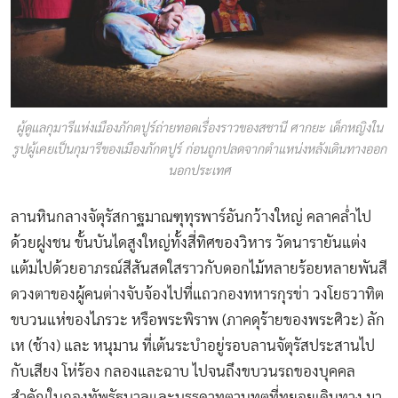
ผู้ดูแลกุมารีแห่งเมืองภักตปูร์ถ่ายทอดเรื่องราวของสชานี ศากยะ เด็กหญิงใน
รูปผู้เคยเป็นกุมารีของเมืองภักตปูร์ ก่อนถูกปลดจากตำแหน่งหลังเดินทางออก
นอกประเทศ
ลานหินกลางจัตุรัสกาฐมาณฑุทุรพาร์อันกว้างใหญ่ คลาคล่ำไป
ด้วยฝูงชน ขั้นบันไดสูงใหญ่ทั้งสี่ทิศของวิหาร วัดนารายันแต่ง
แต้มไปด้วยอาภรณ์สีสันสดใสราวกับดอกไม้หลายร้อยหลายพันสี
ดวงตาของผู้คนต่างจับจ้องไปที่แถวกองทหารกุรข่า วงโยธวาทิต
ขบวนแห่ของไภรวะ หรือพระพิราพ (ภาคดุร้ายของพระศิวะ) ลัก
เห (ช้าง) และ หนุมาน ที่เต้นระบำอยู่รอบลานจัตุรัสประสานไป
กับเสียง โห่ร้อง กลองและฉาบ ไปจนถึงขบวนรถของบุคคล
สำคัญในกองทัพรัฐบาลและบรรดาทูตานุทูตที่ทยอยเดินทาง มา