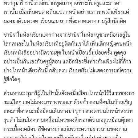
ทว่ากุมารี ชานิราเอ่ยปากพูดเบาๆ เฉพาะกับครูและมารดา
เท่านั้น เมื่อเห็นคนต่างถิ่นแปลกหน้าอย่างเรา เทพเจ้าเพียงแค่
มองมาด้วยดวงตาเรียบเฉย ยากที่จะคาดเดาความรู้สึกนึกคิด
ชานิราในห้องเรียนแตกต่างจากชานิราในห้องบูชาเหมือนอยู่ใน
โลกคนละใบ ในห้องเรียนที่อยู่ติดกันเราได้ เห็นเด็กหญิงคนหนึ่ง
เรียนหนังสืออย่างมีความสุข ใบหน้าเปื้อนยิ้มบ่อยครั้ง พูดคุย
อย่างเป็นกันเองกับครูผู้สอน แต่อีกห้องซึ่งห่างกันเพียงไม่กี่ก้าว
ย่าง ใบหน้าเดียวกันนี้ กลับสงบ เงียบขรึม ไม่แสดงอารมณ์ความ
รู้สึกใดๆ
ส่วนทานะ กุมารีผู้เป็นป้านั้นยังคงนิ่งเงียบ ใบหน้าไร้วี่แววของอา
รมณ์ใดๆ เธอไม่มองมาทางพวกเราด้วยซ้ำ ตอนที่คนในบ้านเชิญ
เธอมาที่อาสนะเมื่อมีคนเดินทางมา บูชา ดวงตาบนใบหน้าสงบห
รุบต่ำ ไม่สนใจความเคลื่อนไหวของสิ่งรอบตัว เธอดูเหมือนตุ๊กตา
กระเบื้องเคลือบ สีซีดจางเก่าแก่เพราะความยาวนานของกาล