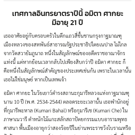
เทศกาลอินทรยาตราปีนี้ อมิตา ศากยะ
มีอายุ 21 ปี
เธออาศัยอยู่กับครอบครัวในตึกแถวสี่ชั้นชานกรุงกาฐมาณฑุ
เมืองหลวงของสหพันธ์สาธารณรัฐประชาธิปไตยเนปาล ไม่ไกล
จากวัดสวายัมภูนาถ หนึ่งในสัญลักษณ์ของอดีตราชอาณาจักร
แห่งนี้ แต่หากย้อนเวลากลับไปเพียงสิบกว่าปี อมิตา ศากยะ ก็
คือหนึ่งในสัญลักษณ์สำคัญของประเทศเช่นกัน เพราะในเวลานั้น
เธอไม่ใช่มนุษย์ หากเป็นเทพเจ้า
อมิตา ศากยะ ในวัยเยาว์ดำรงสถานะกุมารีหลวงแห่งกาฐมาณฑุ
นาน 10 ปี (พ.ศ. 2534-2544) ตลอดระยะเวลานั้น เธอพำนักอยู่
ที่กุมารีพะหาล (Kumari Bahal) หรือกุมารีเช (Kumari Che) ใน
ภาษาเนวารี ตำหนักไม้แกะสลักสถาปัตยกรรมแบบอารามพุทธ
ศาสนา พื้นเมืองอายุกว่าสองร้อยปีในย่านพระราชวังโบราณหรือ