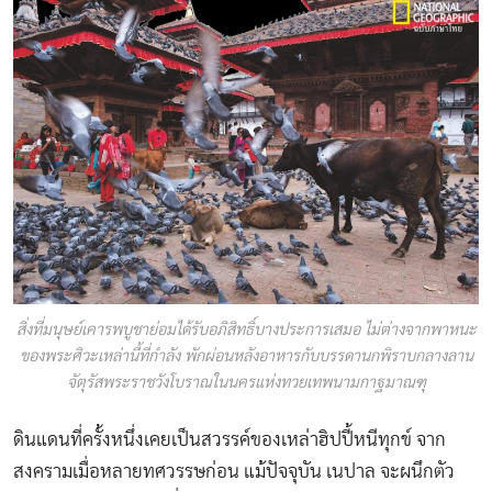
สิ่งที่มนุษย์เคารพบูชาย่อมได้รับอภิสิทธิ์บางประการเสมอ ไม่ต่างจากพาหนะ
ของพระศิวะเหล่านี้ที่กำลัง พักผ่อนหลังอาหารกับบรรดานกพิราบกลางลาน
จัตุรัสพระราชวังโบราณในนครแห่งทวยเทพนามกาฐมาณฑุ
ดินแดนที่ครั้งหนึ่งเคยเป็นสวรรค์ของเหล่าฮิปปี้หนีทุกข์ จาก
สงครามเมื่อหลายทศวรรษก่อน แม้ปัจจุบัน เนปาล จะผนึกตัว