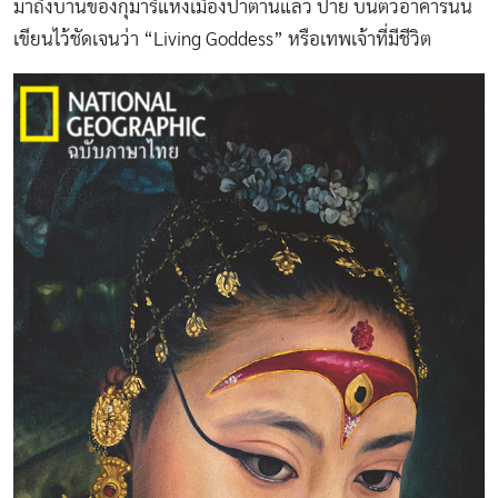
มาถึงบ้านของกุมารีแห่งเมืองปาตานแล้ว ป้าย บนตัวอาคารนั้น
เขียนไว้ชัดเจนว่า “Living Goddess” หรือเทพเจ้าที่มีชีวิต