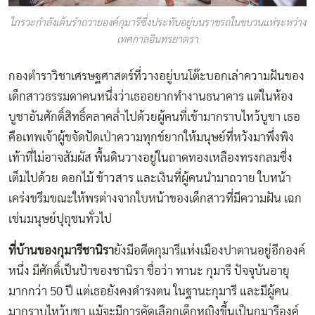
ไภรวะกำลังเต้นรำถวายองค์กุมารีซึ่งประทับอยู่บนราชรถในขบวนแห่ระหว่าง
เทศกาลอินทรยาตรา
กองตำราวิชาเศรษฐศาสตร์ที่วางอยู่บนโต๊ะบอกเล่าความฝันของ
เด็กสาวธรรมดาคนหนึ่งว่าเธออยากทำงานธนาคาร แต่ในห้อง
บูชาอันศักดิ์สิทธิ์คลาคล่ำไปด้วยผู้คนที่เข้ามากราบไหว้บูชา เธอ
คือเทพเจ้าผู้ขจัดปัดเป่าความทุกข์ยากให้มนุษย์ที่หวังมาพึ่งพิง
เท้าที่ไม่อาจสัมผัส พื้นดินวางอยู่ในถาดทองเหลืองทรงกลมซึ่ง
เต็มไปด้วย ดอกไม้ ข้าวสาร และเงินที่ผู้คนนำมาถวาย ใบหน้า
เคร่งขรึมขณะให้พรต่างจากใบหน้าของเด็กสาวที่มีความฝัน เฉก
เช่นมนุษย์ปุถุชนทั่วไป
ที่บ้านของกุมารีชานิรา
ยังมีอดีตกุมารีแห่งเมืองปาตานอยู่อีกองค์
หนึ่ง มีศักดิ์เป็นป้าของชานิรา ชื่อว่า ทานะ กุมารี ปัจจุบันอายุ
มากกว่า 50 ปี แต่เธอยังคงดำรงตน ในฐานะกุมารี และมีผู้คน
มากราบไหว้บูชา แม้จะมีการคัดเลือกเด็กหญิงขึ้นเป็นกุมารีองค์