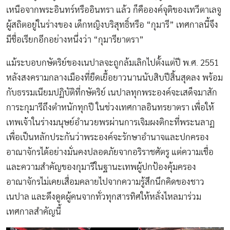
เหนือจากพระอินทร์หรืออินทรา แล้ว ก็คือองค์จุติของเทวีตาเลจู
ผู้สถิตอยู่ในร่างของ เด็กหญิงบริสุทธิ์หรือ “กุมารี” เทศกาลนี้จึง
มีชื่อเรียกอีกอย่างหนึ่งว่า “กุมารียาตรา”
แม้ระบอบกษัตริย์ของเนปาลจะถูกล้มเลิกไปตั้งแต่ปี พ.ศ. 2551
หลังสงครามกลางเมืองที่ยืดเยื้อยาวนานนับสิบปีสิ้นสุดลง พร้อม
กับธรรมเนียมปฏิบัติที่กษัตริย์ เนปาลทุกพระองค์จะเสด็จมาสัก
การะกุมารีถึงตำหนักทุกปี ในช่วงเทศกาลอินทรยาตรา เพื่อให้
เทพเจ้าในร่างมนุษย์อำนวยพรผ่านการเจิมผงติกะที่พระนลาฏ
เพื่อเป็นหลักประกันว่าพระองค์จะรักษาอำนาจและปกครอง
อาณาจักรได้อย่างมั่นคงปลอดภัยจากอริราชศัตรู แต่ความเชื่อ
และความสำคัญของกุมารีในฐานะเทพผู้ปกป้องคุ้มครอง
อาณาจักรไม่เคยเสื่อมคลายไปจากความรู้สึกนึกคิดของชาว
เนปาล และดึงดูดผู้คนจากทั่วทุกสารทิศให้หลั่งไหลมาร่วม
เทศกาลสำคัญนี้