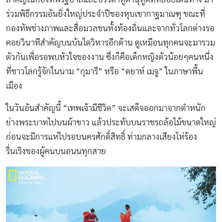
ร่วมพิธีกรรมอันยิ่งใหญ่ประจำปีของหุบเขากาฐมาณฑุ ขณะที่
กองทัพช่างภาพและสื่อมวลชนทั้งท้องถิ่นและจากทั่วโลกต่างรอ
คอยวินาทีสำคัญบนบันไดวิหารอีกด้าน ดูเหมือนทุกคนจะมารวม
ตัวกันเพื่อรอพบหัวใจของงาน ซึ่งก็คือเด็กหญิงตัวน้อยๆคนหนึ่ง
ที่ชาวโลกรู้จักในนาม “กุมารี” หรือ “ดยาห์ เมจู” ในภาษาพื้น
เมือง
ในวันอันสำคัญนี้ “เทพเจ้ามีชีวิต” จะเสด็จออกมาจากตำหนัก
ย่างพระบาทไปบนผ้าขาว แล้วประทับบนราชรถล้อไม้ขนาดใหญ่
ก่อนจะมีการแห่ไปรอบนครศักดิ์สิทธิ์ ท่ามกลางเสียงโห่ร้อง
รื่นเริงของผู้คนบนถนนทุกสาย