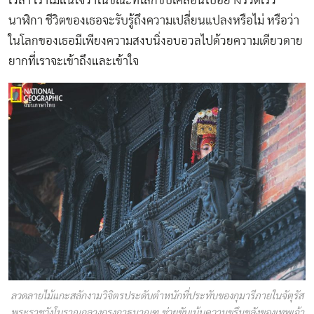
เวลา เราไม่แน่ใจว่าในขณะที่โลกขับเคลื่อนไปอย่างรวดเร็ว
นาฬิกา ชีวิตของเธอจะรับรู้ถึงความเปลี่ยนแปลงหรือไม่ หรือว่า
ในโลกของเธอมีเพียงความสงบนิ่งอบอวลไปด้วยความเดียวดาย
ยากที่เราจะเข้าถึงและเข้าใจ
ลวดลายไม้แกะสลักงามวิจิตรประดับตำหนักที่ประทับของกุมารีภายในจัตุรัส
พระราชวังโบราณกลางกรุงกาฐมาณฑุ ช่วยขับเน้นความขรึมขลังของเทพเจ้า