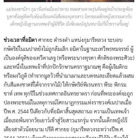
แม่ของชานิรา กุมารีแห่งเมืองปาตาน ทอดสายตาครุ่นคิดอยู่หน้าประตูห้อง
บูชาซึ่งอยู่ติดกับห้องเรียนหนังสือของบุตรสาว โลกของเด็กหญิงธรรมดากับ
เด็กหญิงในฐานะเทพเจ้าผู้มีชีวิต มีเพียงผนังปูนหนาไม่กี่นิ้วขวางกั้นอยู่
ช่วงเวลาที่อมิตา
ศากยะ ดำรงตำ แหน่งกุมารีหลวง ระบอบ
กษัตริย์ในเนปาลยังไม่ถูกล้มเลิก อมิตาในฐานะเทวีพรหมจรรย์ ผู้
เป็นองค์จุติของเทวีตาเลจู (หรือพระนางทุรคา ศักติของพระศิวะ)
และหนึ่งในเทพเจ้าที่ปกปักรักษานครกาฐมาณฑุ คือผู้เจิมติกะ
หรือผงวิภูติ (ทำจากมูลวัวที่นำมาเผาและบดจนละเอียดแล้วผสม
กับสีแดงชาดที่ได้จากรากไม้) ให้กษัตริย์พิเรนทรา พีระ พิกรม
ชาห์ เทพ ทุกปีในช่วงเทศกาลอินทรยาตรา ก่อนที่พระองค์จะถูก
ปลงพระชนม์ในเหตุการณ์โศกนาฏกรรมแห่งราชวงศ์เนปาลเมื่อ
ปีพ.ศ. 2544 ปีเดียวกับที่อมิตาสิ้นสุดสถานะ ความเป็นเทพเจ้า
เมื่อเธอพ้นจากวัยเยาว์เข้าสู่วัยสาวแรกรุ่น จากนั้นเด็กหญิงไร้
เดียงสาตัวน้อยนาม ปรีติ ศากยะ (กุมารีหลวงระหว่างปีพ.ศ.