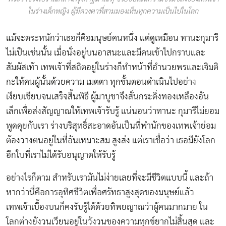
ในร่างเด็กหญิง ผู้มีดวงตาที่สามมองเห็นทุกความเป็นไปในโลก
แม้จะตระหนักว่าเธอก็คือมนุษย์คนหนึ่ง แต่ดูเหมือน ทานะกุมารี
ไม่เป็นเช่นนั้น เมื่อนั่งอยู่บนอาสนะและมีคนเข้าไปกราบและ
สัมผัสเท้า เทพเจ้าที่สถิตอยู่ในร่างก็ทำหน้าที่อำนวยพรและเจิมติ
กะให้คนผู้นั้นด้วยความ เมตตา ทุกขั้นตอนดำเนินไปอย่าง
เงียบเชียบจนเสร็จสิ้นพิธี ผู้มาบูชาจึงสั่นกระดิ่งทองเหลืองอัน
เล็กเพื่อส่งสัญญาณให้เทพเจ้ารับรู้ เเน่นอนว่าทานะ กุมารีไม่ยอม
พูดคุยกับเรา ร่างบริสุทธิ์สะอาดอันเป็นที่พำนักของเทพเจ้าย่อม
ต้องวางตนอยู่ในที่อันเหมาะสม สูงส่ง แต่เราเชื่อว่า เธอมียังโลก
อีกใบที่เราไม่ได้รับอนุญาตให้รับรู้
อย่างไรก็ตาม สำหรับเรามันไม่ง่ายเลยที่จะมีชีวิตแบบนี้ และถ้า
หากว่านี่คือการอุทิศชีวิตเพื่อศรัทธาสูงสุดของมนุษย์แล้ว
เทพเจ้าเบื้องบนก็คงรับรู้ได้ด้วยทิพยญาณว่าผู้คนมากมาย ใน
โลกต่างยังวนเวียนอยู่ในวังวนของความทุกข์ยากไม่สิ้นสุด และ