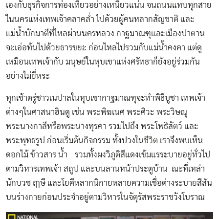
เองกับธุรกิจการท่องเที่ยวอย่างเหนียวแน่น จนถนนแทบทุกสาย
ในนครแห่งเทพเจ้าคลาคล่ำ ไปด้วยผู้คนหลากสัญชาติ และ
แม่น้ำบักมาตีที่ไหลผ่านนครหลวง กาฐมาณฑุและเมืองปาตาน
จะเอ่อท้นไปด้วยธารขยะ ก่อนไหลไปรวมกับแม่น้ำคงคา แต่ดู
เหมือนเทพเจ้ากับ มนุษย์ในหุบเขาแห่งศรัทธาก็ยังอยู่ร่วมกัน
อย่างไม่ยี่หระ
ทุกเช้าตรู่ชาวเนปาลในหุบเขากาฐมาณฑุจะทำพิธีบูชา เทพเจ้า
ต่างๆในศาสนาฮินดู เช่น พระพิฆเนศ พระศิวะ พระวิษณุ
พระนางกาลีหรือพระนางทุรคา รวมไปถึง พระโพธิสัตว์ และ
พระพุทธรูป ก่อนเริ่มต้นกิจกรรม ทั้งปวงในชีวิต เราจึงพบเห็น
ดอกไม้ ข้าวสาร น้ำ รวมทั้งผงวิภูติสีแดงเข้มแรระบายอยู่ทั่วไป
ตามวิหารเทพเจ้า สถูป และบนลานหน้าประตูบ้าน ณะที่เหล่า
นักบวช ฤๅษี และโยคีหลากนิกายหลายความเชื่อต่างระบายสีสัน
บนร่างกายก่อนประจำอยู่ตามวิหารในจัตุรัสพระราชวังโบราณ