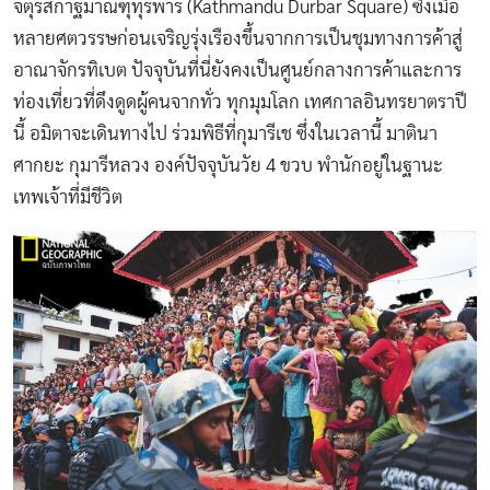
จัตุรัสกาฐมาณฑุทุรพาร์ (Kathmandu Durbar Square) ซึ่งเมื่อ
หลายศตวรรษก่อนเจริญรุ่งเรืองขึ้นจากการเป็นชุมทางการค้าสู่
อาณาจักรทิเบต ปัจจุบันที่นี่ยังคงเป็นศูนย์กลางการค้าและการ
ท่องเที่ยวที่ดึงดูดผู้คนจากทั่ว ทุกมุมโลก เทศกาลอินทรยาตราปี
นี้ อมิตาจะเดินทางไป ร่วมพิธีที่กุมารีเช ซึ่งในเวลานี้ มาตินา
ศากยะ กุมารีหลวง องค์ปัจจุบันวัย 4 ขวบ พำนักอยู่ในฐานะ
เทพเจ้าที่มีชีวิต