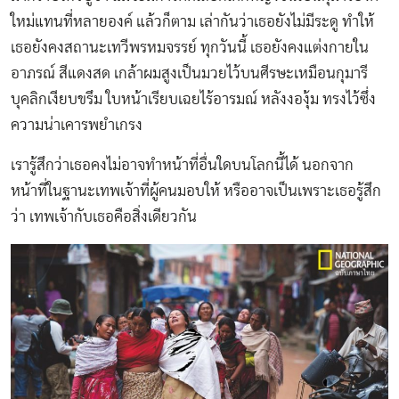
ใหม่แทนที่หลายองค์ แล้วก็ตาม เล่ากันว่าเธอยังไม่มีระดู ทำให้
เธอยังคงสถานะเทวีพรหมจรรย์ ทุกวันนี้ เธอยังคงแต่งกายใน
อาภรณ์ สีแดงสด เกล้าผมสูงเป็นมวยไว้บนศีรษะเหมือนกุมารี
บุคลิกเงียบขรึม ใบหน้าเรียบเฉยไร้อารมณ์ หลังงองุ้ม ทรงไว้ซึ่ง
ความน่าเคารพยำเกรง
เรารู้สึกว่าเธอคงไม่อาจทำหน้าที่อื่นใดบนโลกนี้ได้ นอกจาก
หน้าที่ในฐานะเทพเจ้าที่ผู้คนมอบให้ หรืออาจเป็นเพราะเธอรู้สึก
ว่า เทพเจ้ากับเธอคือสิ่งเดียวกัน