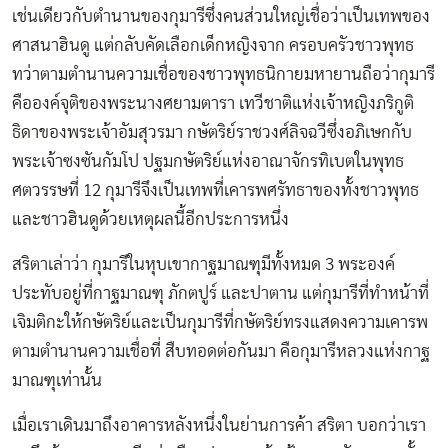
เช่นเดียวกับตำนานของกุมารีซึ่งคนส่วนใหญ่เชื่อว่าเป็นเทพของ
ศาสนาฮินดู แต่กลับคัดเลือกเด็กหญิงจาก ครอบครัวชาวพุทธ
ทว่าตามตำนานความเชื่อของชาวพุทธนิกายมหายานถือว่ากุมารี
คือองค์จุติของพระนางศยามตารา เทวีชาติแห่งเจ้าหญิงภริกูติ
ธิดาของพระเจ้าอัมสุวรมา กษัตริย์ราชวงศ์ลิจฉวีซึ่งอภิเษกกับ
พระเจ้าซงซันกัมโป ปฐมกษัตริย์แห่งอาณาจักรทิเบตในพุทธ
ศตวรรษที่ 12 กุมารีจึงเป็นเทพที่เคารพศรัทธาของทั้งชาวพุทธ
และชาวฮินดูด้วยเหตุผลนี้อีกประการหนึ่ง
สริตาเล่าว่า กุมารีในหุบเขากาฐมาณฑุมีทั้งหมด 3 พระองค์
ประทับอยู่ที่กาฐมาณฑุ ภักตปูร์ และปาตาน แต่กุมารีที่ทำหน้าที่
เจิมติกะให้กษัตริย์และเป็นกุมารีที่กษัตริย์ทรงแสดงความเคารพ
ตามตำนานความเชื่อที่ สืบทอดต่อกันมา คือกุมารีหลวงแห่งกาฐ
มาณฑุเท่านั้น
เมื่อเราเดินมาถึงอาคารหลังหนึ่งในย่านการค้า สริตา บอกว่าเรา