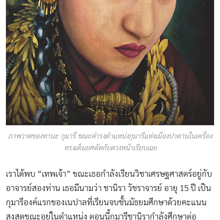
ภาพวาดของทานะ กุมารี ขณะดำรงตำแหน่งกุมารีแห่งเมืองปาตานในเครื่อง
ทรงเต็มยศตัดกับดวงหน้าเรียบเฉย
เราได้พบ “เทพเจ้า” ขณะเธอกำลังเรียนวิชาเศรษฐศาสตร์อยู่กับ
อาจารย์สองท่าน เธอมีนามว่า ชานิรา วัชราจารย์ อายุ 15 ปี เป็น
กุมารีองค์แรกของเนปาลที่เรียนจบชั้นมัธยมศึกษาด้วยคะแนน
สูงสุดขณะอยู่ในตำแหน่ง ตอนนี้กุมารีชานิรากำลังศึกษาต่อ