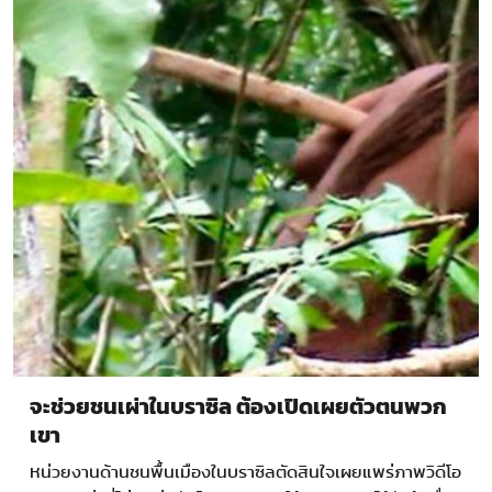
จะช่วยชนเผ่าในบราซิล ต้องเปิดเผยตัวตนพวก
เขา
หน่วยงานด้านชนพื้นเมืองในบราซิลตัดสินใจเผยแพร่ภาพวิดีโอ