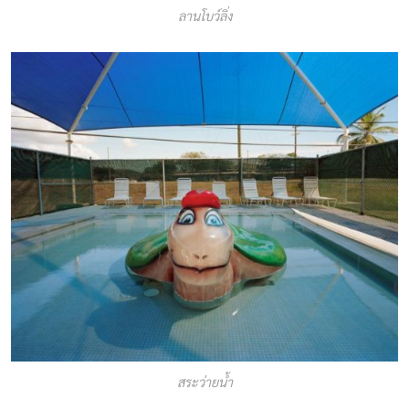
ลานโบว์ลิ่ง
สระว่ายน้ำ