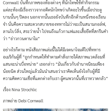
Cornwall บันทึกภาพของห้องต่างๆ ที่นักโทษใช้ทำกิจกรรม
แต่ละห้องมีเรื่องราวจากอดีตนักโทษว่าเกิดอะไรขึ้นเมื่อประตู
บานนั้นๆ ปิดลง นอกจากนั้นเธอยังบันทึกอีกด้านหนึ่งของเรือน
จำ นั่นคือความสะดวกสบายของทหารไม่ว่าจะเป็นสนามกอล์ฟ,
ลานโบว์ลิ่ง, สระว่ายน้ำ ไปจนถึงแก้วกาแฟและเสื้อยึดที่สกรีนคำ
ว่า “อ่าวกวนตานาโม”
อย่างไรก็ตาม หนังสือภาพเล่มนี้ไม่ได้มีเจตนาโจมตีไปที่ทหาร
อเมริกันผู้ที่ “ถูกกำหนดให้ทำตามคำสั่งภายใต้สภาพแวดล้อมที่
แสนจะน่าเบื่อหน่าย” เธอกล่าว “มันเกี่ยวกับอำนาจนิยมเพียง
น้อยนิด ส่วนใหญ่แล้วมันนำเสนอว่าเราคิดเห็นยังไงกับผู้ที่มี
ความคิดความเชื่อที่แตกต่างกับเรา ผู้คนพวกนั้นที่เราหวาดกลัว”
เรื่อง Nina Strochlic
ภาพถ่าย Debi Cornwall