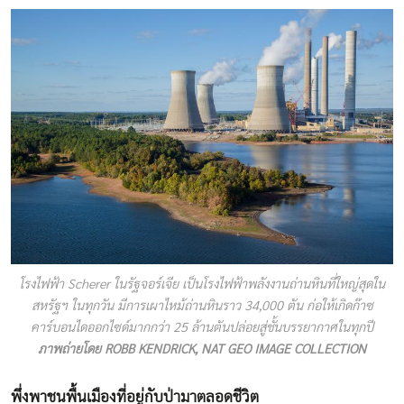
โรงไฟฟ้า Scherer ในรัฐจอร์เจีย เป็นโรงไฟฟ้าพลังงานถ่านหินที่ใหญ่สุดใน
สหรัฐฯ ในทุกวัน มีการเผาไหม้ถ่านหินราว 34,000 ตัน ก่อให้เกิดก๊าซ
คาร์บอนไดออกไซด์มากกว่า 25 ล้านตันปล่อยสู่ชั้นบรรยากาศในทุกปี
ภาพถ่ายโดย ROBB KENDRICK, NAT GEO IMAGE COLLECTION
พึ่งพาชนพื้นเมืองที่อยู่กับป่ามาตลอดชีวิต