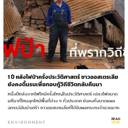
1 ปี หลังไฟป่าครั้งประวัติศาสตร์ ชาวออสเตรเลีย
ยังคงดิ้นรนเพื่อกอบกู้วิถีชีวิตกลับคืนมา
หนึ่งปีหลังจากไฟไหม้ครั้งใหญ่ในประวัติศาสตร์ เปลวไฟขนาด
มหึมาที่โหมลุกไหม้พื้นที่ต่าง ๆ ทั่วประเทศ ยังคงทิ้งบาดแผล
ฉกรรจ์อันน่าเศร้า ชาวออสเตรเลียที่ได้รับผลกระทบจำนวนมาก
ยังคงดิ้นรนเพื่อกอบกู้วิถีชีวิตกลับคืนมา…
READ
ENVIRONMENT
MORE