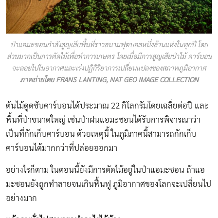
ป่าแอมะซอนกำลังสูญเสียพื้นที่ราวสนามฟุตบอลหนึ่งล้านแห่งในทุกปี โดย
ส่วนมากเป็นการตัดไม้เพื่อทำการเกษตร โดยเมื่อมีการสูญเสียป่าไม้ คาร์บอน
จะลอยไปในอากาศและเร่งปฏิกิริยาการเปลี่ยนแปลงของสภาพภูมิอากาศ
ภาพถ่ายโดย FRANS LANTING, NAT GEO IMAGE COLLECTION
ต้นไม้ดูดซับคาร์บอนได้ประมาณ 22 กิโลกรัมโดยเฉลี่ยต่อปี และ
พื้นที่ป่าขนาดใหญ่ เช่นป่าฝนแอมะซอนได้รับการพิจารณาว่า
เป็นที่กักเก็บคาร์บอน ด้วยเหตุนี้ ในภูมิภาคนี้สามารถกักเก็บ
คาร์บอนได้มากกว่าที่ปล่อยออกมา
อย่างไรก็ตาม ในตอนนี้ยังมีการตัดไม้อยู่ในป่าแอมะซอน ถ้าแอ
มะซอนยังถูกทำลายจนเกินฟื้นฟู ภูมิอากาศของโลกจะเปลี่ยนไป
อย่างมาก