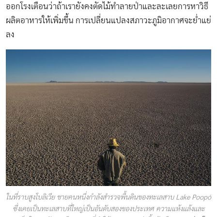
ออกโรงเตือนว่าถ้าเรายังคงตัดไม้ทำลายป่าและละเลยการหาวิธี
ผลิตอาหารให้เพิ่มขึ้น การเปลี่ยนแปลงสภาวะภูมิอากาศจะย่ำแย่
ลง
ในที่ราบสูงโบลิเวีย ชายคนหนึ่งกำลังสำรวจพื้นดินของทะเลสาบ Lake Poopó
ซึ่งเคยเป็นทะเลสาบที่ใหญ่เป็นอันดับสองของประเทศ ความแห้งแล้งและ