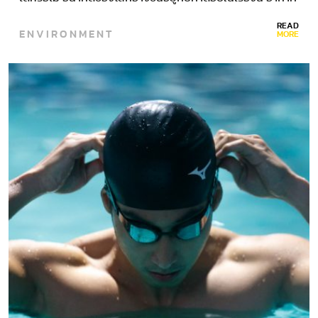
ยามเช้าที่ร้อนชื้นวันหนึ่งเมื่อเดือนกันยายนที่ผ่านมาในรัฐมัธย
READ
ENVIRONMENT
ประเทศทางตอนกลางของอินเดีย เจตัน ซิงห์…
MORE