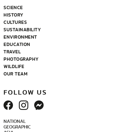
SCIENCE
HISTORY
CULTURES
SUSTAINABILITY
ENVIRONMENT
EDUCATION
TRAVEL
PHOTOGRAPHY
WILDLIFE
OUR TEAM
FOLLOW US
NATIONAL
GEOGRAPHIC