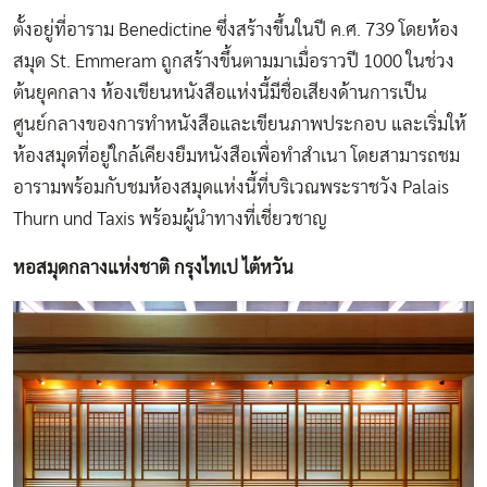
ตั้งอยู่ที่อาราม Benedictine ซึ่งสร้างขึ้นในปี ค.ศ. 739 โดยห้อง
สมุด St. Emmeram ถูกสร้างขึ้นตามมาเมื่อราวปี 1000 ในช่วง
ต้นยุคกลาง ห้องเขียนหนังสือแห่งนี้มีชื่อเสียงด้านการเป็น
ศูนย์กลางของการทำหนังสือและเขียนภาพประกอบ และเริ่มให้
ห้องสมุดที่อยู่ใกล้เคียงยืมหนังสือเพื่อทำสำเนา โดยสามารถชม
อารามพร้อมกับชมห้องสมุดแห่งนี้ที่บริเวณพระราชวัง Palais
Thurn und Taxis พร้อมผู้นำทางที่เชี่ยวชาญ
หอสมุดกลางแห่งชาติ กรุงไทเป ไต้หวัน