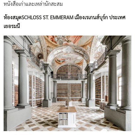
หนังสือเก่าและเหล่านักสะสม
ห้องสมุดSCHLOSS ST. EMMERAM เมืองเรเกนส์บุร์ก ประเทศ
เยอรมนี