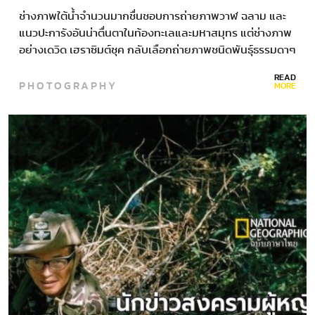
ช่างภาพใต้น้ำจำนวนมากชื่นชอบการถ่ายภาพวาฬ ฉลาม และ
แนวปะการังอันน่าตื่นตาในท้องทะเลและมหาสมุทร แต่ช่างภาพ
อย่างเดวิด เฮราซิมต์ชุค กลับเลือกถ่ายภาพชนิดพันธุ์ธรรมดาๆ
ในแหล่งน้ำจืดอย่างแม่น้ำลำธาร…
READ
PHOTOGRAPHY
MORE