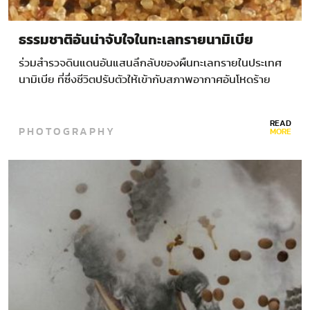
ธรรมชาติอันน่าจับใจในทะเลทรายนามิเบีย
ร่วมสำรวจดินแดนอันแสนลึกลับของผืนทะเลทรายในประเทศ
นามิเบีย ที่ซึ่งชีวิตปรับตัวให้เข้ากับสภาพอากาศอันโหดร้าย
READ
PHOTOGRAPHY
MORE