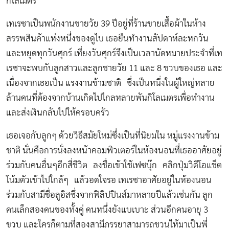
กิโลเมตร
เทเรซาเป็นพนักงานขายวัย 39 ปีอยู่ที่ร้านขายเสื้อผ้าในห้าง
สรรพสินค้าแห่งหนึ่งของดูไบ เธอยืนทำงานสัปดาห์ละหกวัน
และหยุดทุกวันศุกร์ เที่ยงวันศุกร์จึงเป็นเวลานัดหมายประจำที่เท
เรซาจะพบกับลูกสาวและลูกชายวัย 11 และ 8 ขวบของเธอ และ
เนื่องจากเธอเป็น แรงงานข้ามชาติ ซึ่งเป็นหนึ่งในผู้ใหญ่หลาย
ล้านคนที่ต้องจากบ้านเกิดไปไกลหลายพันกิโลเมตรเพื่อทำงาน
และส่งเงินกลับไปให้ครอบครัว
เธอเจอกับลูกๆ ด้วยวิธีสมัยใหม่ซึ่งเป็นที่นิยมใน หมู่แรงงานข้าม
ชาติ นั่นคือการนั่งลงหน้าคอมพิวเตอร์ในห้องนอนที่เธออาศัยอยู่
ร่วมกับคนอื่นๆอีกสี่ชีวิต ลงชื่อเข้าใช้เฟซบุ๊ก คลิกปุ่มวิดีโอแช็ต
โน้มตัวเข้าไปใกล้ๆ แล้วอดใจรอ เทเรซาอาศัยอยู่ในห้องนอน
ร่วมกับสามีชื่อลูอิสซึ่งจากฟิลิปปินส์มาหลายปีแล้วเช่นกัน ลูก
คนเล็กสองคนของทั้งคู่ คนหนึ่งยังแบเบาะ ส่วนอีกคนอายุ 3
ขวบ และใครก็ตามที่สองสามีภรรยาสามารถชวนให้มาเป็นพี่