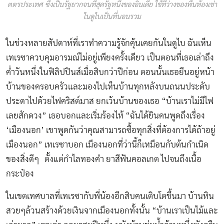
ตตรประเทศ ซึ่งเป็นรัฐยากจนที่สุดรัฐหนึ่งของอินเดีย ใช้ที่ว่างของพื้นห้องเช่า
ในดูไบเป็นที่นอนรวม
ในช่วงหลายสัปดาห์ที่เราทำความรู้จักคุ้นเคยกันในดูไบ ฉันเห็น
เทเรซาควบคุมอารมณ์ไม่อยู่เพียงครั้งเดียว เป็นตอนที่เธอเล่าถึง
คํ่าวันหนึ่งในฟิลิปปินส์เมื่อสิบกว่าปีก่อน ตอนนั้นเธอยืนอยู่หน้า
บ้านของครอบครัวและมองไปเห็นบ้านทุกหลังบนถนนประดับ
ประดาไปด้วยไฟคริสต์มาส ยกเว้นบ้านของเธอ “บ้านเราไม่มีไฟ
เลยสักดวง” เธอบอกและเริ่มร้องไห้ “ฉันได้ยินคนพูดถึงเรื่อง
‘เมืองนอก’ เขาพูดกันว่าคุณสามารถซื้อทุกสิ่งที่ต้องการได้ถ้าอยู่
เมืองนอก” เทเรซาบอก เมืองนอกที่ว่านี้ก็เหมือนกับต้นกำเนิด
ของสิ่งดีๆ ตั้งแต่กำไลทองคำ ยาสีฟันคอลเกต ไปจนถึงเนื้อ
กระป๋อง
ในเขตเทศบาลที่เทเรซากับพี่น้องอีกสิบคนเติบโตขึ้นมา บ้านหิน
สวยๆล้วนสร้างด้วยเงินจากเมืองนอกทั้งนั้น “บ้านเราเป็นไม้และ