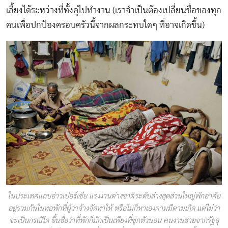
เลี้ยงได้ระหว่างที่ทั้งคู่ไปทำงาน (เราจำเป็นต้องเปลี่ยนชื่อของทุก
คนเพื่อปกป้องครอบครัวนี้จากผลกระทบใดๆ ที่อาจเกิดขึ้น)
ในประเทศแถบอ่าวเปอร์เซีย แรงงานต่างชาติระดับล่างสุดส่วนใหญ่พักอาศัย
อยู่รวมกันในหอพักที่ผู้ว่าจ้างจัดหาให้ หรือไม่ก็หาเองตามมีตามเกิด แต่ไม่ว่า
จะเป็นกรณีใด ขึ้นชื่อว่าที่พักก็มักเป็นเพียงที่ซุกหัวนอน คนงานชายจากรัฐอุ