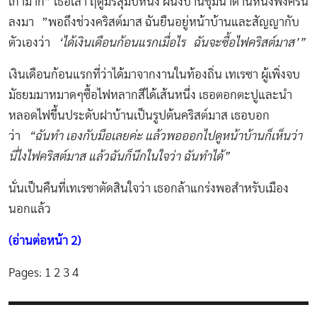
เก่ามาก” เธอเล่า ฤดูมรสุมปีหนึ่ง ผนังบ้านชุ่มนํ้าด้านหนึ่งพังครืน
ลงมา ”พอถึงช่วงคริสต์มาส ฉันยืนอยู่หน้าบ้านและสัญญากับ
ตัวเองว่า
‘ได้เงินเดือนก้อนแรกเมื่อไร ฉันจะซื้อไฟคริสต์มาส’”
เงินเดือนก้อนแรกที่ว่าได้มาจากงานในท้องถิ่น เทเรซา ผู้เพิ่งจบ
มัธยมมาหมาดๆซื้อไฟหลากสีได้เส้นหนึ่ง เธอตอกตะปูและนำ
หลอดไฟขึ้นประดับฝาบ้านเป็นรูปต้นคริสต์มาส เธอบอก
ว่า
“ฉันทำ เองกับมือเลยค่ะ แล้วพอออกไปดูหน้าบ้านก็เห็นว่า
นี่ไงไฟคริสต์มาส แล้วฉันก็นึกในใจว่า ฉันทำได้”
นั่นเป็นคืนที่เทเรซาตัดสินใจว่า เธอกล้าแกร่งพอสำหรับเมือง
นอกแล้ว
(อ่านต่อหน้า 2)
Pages:
1
2
3
4