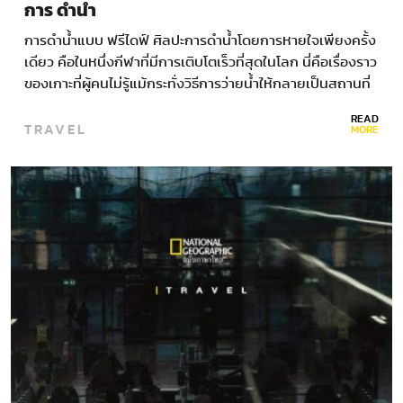
การ ดำน้ำ
การดำน้ำแบบ ฟรีไดฟ์ ศิลปะการดำน้ำโดยการหายใจเพียงครั้ง
เดียว คือในหนึ่งกีฬาที่มีการเติบโตเร็วที่สุดในโลก นี่คือเรื่องราว
ของเกาะที่ผู้คนไม่รู้แม้กระทั่งวิธีการว่ายน้ำให้กลายเป็นสถานที่
ยอดนิยมของการดำน้ำ ภายใต้พายุทอร์นาโดแห่งฝูงปลาซาร์
READ
TRAVEL
ดีนสีเงิน ครูสอนดำน้ำลึก…
MORE